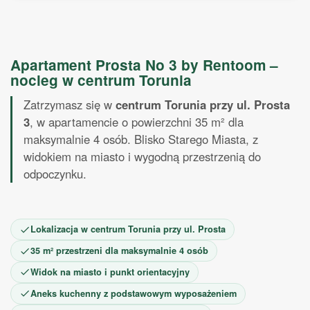
Październik 2026
1
2
3
4
5
6
7
8
9
10
11
Apartament Prosta No 3 by Rentoom –
12
13
14
15
16
17
18
nocleg w centrum Torunia
19
20
21
22
23
24
25
26
27
28
29
30
31
Zatrzymasz się w
centrum Torunia przy ul. Prosta
Listopad 2026
3
, w apartamencie o powierzchni 35 m² dla
maksymalnie 4 osób. Blisko Starego Miasta, z
1
2
3
4
5
6
7
8
widokiem na miasto i wygodną przestrzenią do
9
10
11
12
13
14
15
odpoczynku.
16
17
18
19
20
21
22
23
24
25
26
27
28
29
30
Lokalizacja w centrum Torunia przy ul. Prosta
35 m² przestrzeni dla maksymalnie 4 osób
Widok na miasto i punkt orientacyjny
Aneks kuchenny z podstawowym wyposażeniem