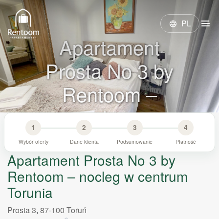
menu
PL
language
Apartament
Prosta No 3 by
Rentoom –
nocleg w
1
2
3
4
centrum Torunia
Wybór oferty
Dane klienta
Podsumowanie
Płatność
Apartament Prosta No 3 by
Rentoom – nocleg w centrum
Torunia
Prosta 3
,
87-100
Toruń