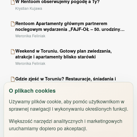
W Rentoom obserwujemy pogodę a Ty?
Wieszak na ubrania
checkroom
Krystian Kujawa
Rozkładana sofa
weekend
Rentoom Apartamenty głównym partnerem
Szafa / garderoba
checkroom
noclegowym wydarzenia „FAJF-OŁ – 50. urodziny
TEDE” w Ciechocinku
Weronika Feliniak
Sofa
weekend
Część wypoczynkowa
weekend
Weekend w Toruniu. Gotowy plan zwiedzania,
Środki czystości
atrakcje i apartamenty blisko starówki
clean_hands
Weronika Feliniak
Prywatna łazienka
bathtub
Telewizor z płaskim ekranem
tv
Gdzie zjeść w Toruniu? Restauracje, śniadania i
kawa na Starówce i poza centrum
Część jadalna
dining
O plikach cookies
Weronika Feliniak
Kieliszki do wina
wine_bar
Używamy plików cookie, aby pomóc użytkownikom w
Płyta kuchenna
oven
Najem krótkoterminowy w Polsce. Dlaczego rynek
sprawnej nawigacji i wykonywaniu określonych funkcji.
potrzebuje jasnych zasad
Aneks kuchenny
countertops
Krystian Kujawa
Większość narzędzi analitycznych i marketingowych
Przybory kuchenne
flatware
uruchamiamy dopiero po akceptacji.
Gdzie nocować w Toruniu? Starówka, centrum czy
Kuchenka mikrofalowa
microwave