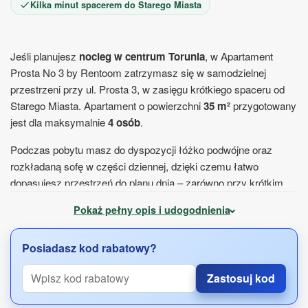
Kilka minut spacerem do Starego Miasta
Jeśli planujesz
nocleg w centrum Torunia
, w Apartament
Prosta No 3 by Rentoom zatrzymasz się w samodzielnej
przestrzeni przy ul. Prosta 3, w zasięgu krótkiego spaceru od
Starego Miasta. Apartament o powierzchni
35 m²
przygotowany
jest dla maksymalnie
4 osób
.
Podczas pobytu masz do dyspozycji łóżko podwójne oraz
rozkładaną sofę w części dziennej, dzięki czemu łatwo
dopasujesz przestrzeń do planu dnia – zarówno przy krótkim
pobycie, jak i kilkudniowym zwiedzaniu miasta.
Pokaż pełny opis i udogodnienia
W apartamencie znajdziesz również aneks kuchenny z
podstawowym wyposażeniem. Możesz skorzystać z płyty
Posiadasz kod rabatowy?
kuchennej, lodówki, kuchenki mikrofalowej oraz przyborów
kuchennych i przygotować prosty posiłek o dowolnej porze.
Zastosuj kod
Do Twojej dyspozycji pozostaje prywatna łazienka z