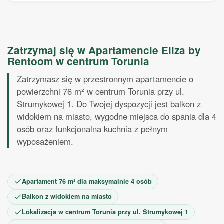
Październik 2026
1
2
3
4
5
6
7
8
9
10
11
Zatrzymaj się w Apartamencie Eliza by
12
13
14
15
16
17
18
Rentoom w centrum Torunia
19
20
21
22
23
24
25
26
27
28
29
30
31
Zatrzymasz się w przestronnym apartamencie o
Listopad 2026
powierzchni 76 m² w centrum Torunia przy ul.
Strumykowej 1. Do Twojej dyspozycji jest balkon z
1
2
3
4
5
6
7
8
widokiem na miasto, wygodne miejsca do spania dla 4
9
10
11
12
13
14
15
osób oraz funkcjonalna kuchnia z pełnym
16
17
18
19
20
21
22
wyposażeniem.
23
24
25
26
27
28
29
30
Apartament 76 m² dla maksymalnie 4 osób
Balkon z widokiem na miasto
Lokalizacja w centrum Torunia przy ul. Strumykowej 1