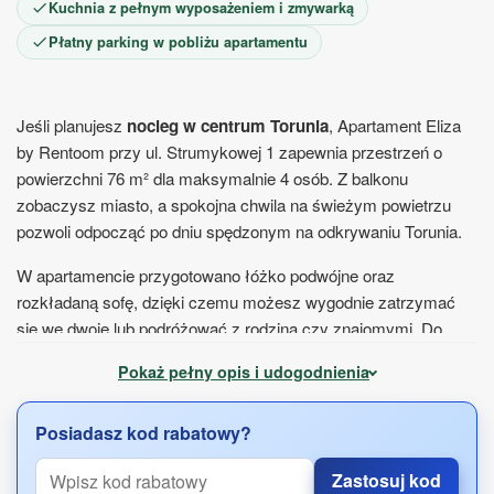
Kuchnia z pełnym wyposażeniem i zmywarką
Płatny parking w pobliżu apartamentu
Jeśli planujesz
nocleg w centrum Torunia
, Apartament Eliza
by Rentoom przy ul. Strumykowej 1 zapewnia przestrzeń o
powierzchni 76 m² dla maksymalnie 4 osób. Z balkonu
zobaczysz miasto, a spokojna chwila na świeżym powietrzu
pozwoli odpocząć po dniu spędzonym na odkrywaniu Torunia.
W apartamencie przygotowano łóżko podwójne oraz
rozkładaną sofę, dzięki czemu możesz wygodnie zatrzymać
się we dwoje lub podróżować z rodziną czy znajomymi. Do
dyspozycji masz także
kuchnię z pełnym wyposażeniem
,
Pokaż pełny opis i udogodnienia
gdzie bez problemu przygotujesz śniadanie lub kolację.
Znajdziesz tu m.in. lodówkę, płytę kuchenną, kuchenkę
Posiadasz kod rabatowy?
mikrofalową, zmywarkę, ekspres do kawy, czajnik elektryczny i
przybory kuchenne.
Zastosuj kod