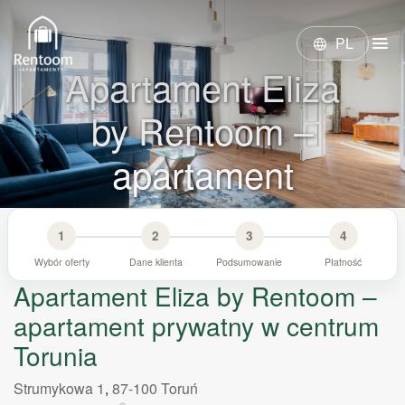
menu
PL
language
Apartament Eliza
by Rentoom –
apartament
prywatny w
1
2
3
4
centrum Torunia
Wybór oferty
Dane klienta
Podsumowanie
Płatność
Apartament Eliza by Rentoom –
apartament prywatny w centrum
Torunia
Strumykowa 1
,
87-100
Toruń