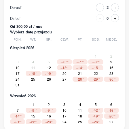
−
+
Dorośli
2
−
+
Dzieci
0
Od 300,00 zł / noc
Wybierz datę przyjazdu
PON.
WT.
ŚR.
CZW.
PT.
SOB.
NIEDZ.
Sierpień 2026
1
2
3
4
5
6
7
8
9
10
11
12
13
14
15
16
17
18
19
20
21
22
23
24
25
26
27
28
29
30
31
Wrzesień 2026
1
2
3
4
5
6
7
8
9
10
11
12
13
14
15
16
17
18
19
20
21
22
23
24
25
26
27
28
29
30