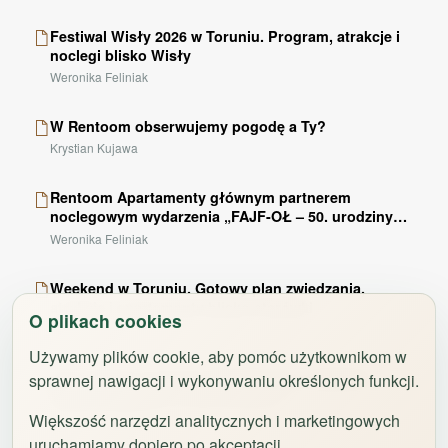
kitchen
Suszarka do włosów
health_and_beauty
Festiwal Wisły 2026 w Toruniu. Program, atrakcje i
noclegi blisko Wisły
Żelazko
iron
Weronika Feliniak
Wieszak na ubrania
checkroom
W Rentoom obserwujemy pogodę a Ty?
Suszarka na ubrania
dry_cleaning
Krystian Kujawa
Rozkładana sofa
weekend
Szafa / garderoba
checkroom
Rentoom Apartamenty głównym partnerem
noclegowym wydarzenia „FAJF-OŁ – 50. urodziny
Sofa
weekend
TEDE” w Ciechocinku
Weronika Feliniak
Pralka
local_laundry_service
Przyjazny alergikom
Weekend w Toruniu. Gotowy plan zwiedzania,
clean_hands
atrakcje i apartamenty blisko starówki
O plikach cookies
Środki czystości
clean_hands
Weronika Feliniak
Telewizor z płaskim ekranem
tv
Używamy plików cookie, aby pomóc użytkownikom w
Gdzie zjeść w Toruniu? Restauracje, śniadania i
sprawnej nawigacji i wykonywaniu określonych funkcji.
Stół
dining
kawa na Starówce i poza centrum
Kieliszki do wina
wine_bar
Większość narzędzi analitycznych i marketingowych
Weronika Feliniak
uruchamiamy dopiero po akceptacji.
Płyta kuchenna