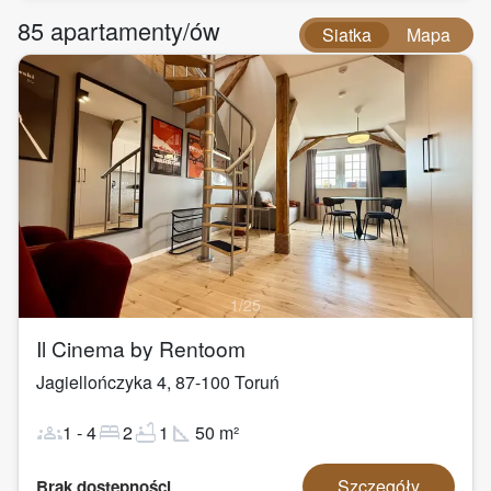
85
apartamenty/ów
Siatka
Mapa
1
/
25
Il Cinema by Rentoom
Jagiellończyka 4
,
87-100
Toruń
groups
bed
bathtub
square_foot
1
-
4
2
1
50
m²
Szczegóły
Brak dostępności