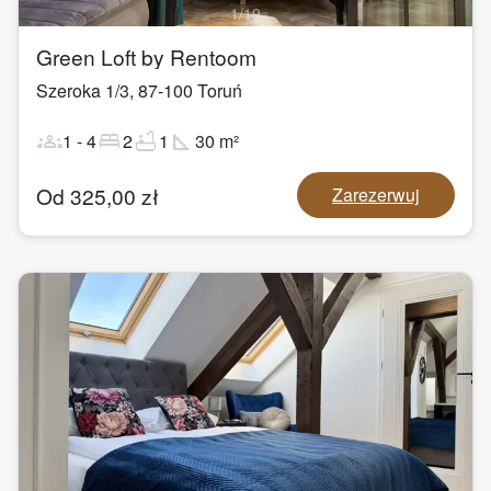
1
/
19
Green Loft by Rentoom
Szeroka 1/3
,
87-100
Toruń
groups
bed
bathtub
square_foot
1
-
4
2
1
30
m²
Od
325,00
zł
Zarezerwuj