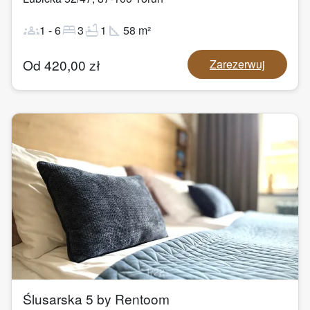
groups
bed
bathtub
square_foot
1
-
6
3
1
58
m²
Od
420,00
zł
Zarezerwuj
1
/
22
Ślusarska 5 by Rentoom