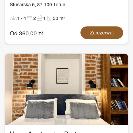
Ślusarska 5
,
87-100
Toruń
groups
bed
bathtub
square_foot
1
-
4
2
1
50
m²
Od
360,00
zł
Zarezerwuj
1
/
13