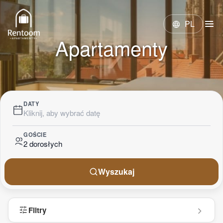
menu
PL
language
Apartamenty
DATY
Kliknij, aby wybrać datę
GOŚCIE
2 dorosłych
Wyszukaj
tune
Filtry