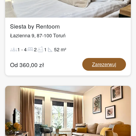
1
/
32
Siesta by Rentoom
Łazienna 9
,
87-100
Toruń
groups
bed
bathtub
square_foot
1
-
4
2
1
52
m²
Od
360,00
zł
Zarezerwuj