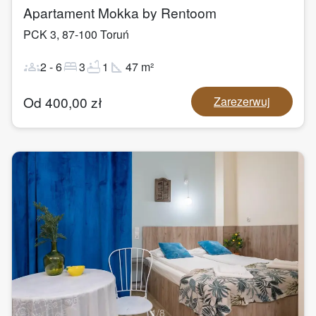
Apartament Mokka by Rentoom
PCK 3
,
87-100
Toruń
groups
bed
bathtub
square_foot
2
-
6
3
1
47
m²
Od
400,00
zł
Zarezerwuj
1
/
8