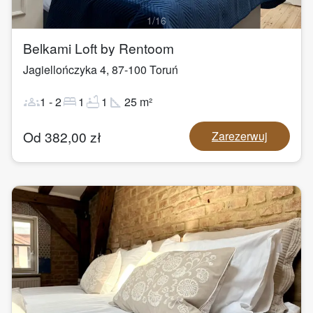
1
/
16
Belkami Loft by Rentoom
Jagiellończyka 4
,
87-100
Toruń
groups
bed
bathtub
square_foot
1
-
2
1
1
25
m²
Od
382,00
zł
Zarezerwuj