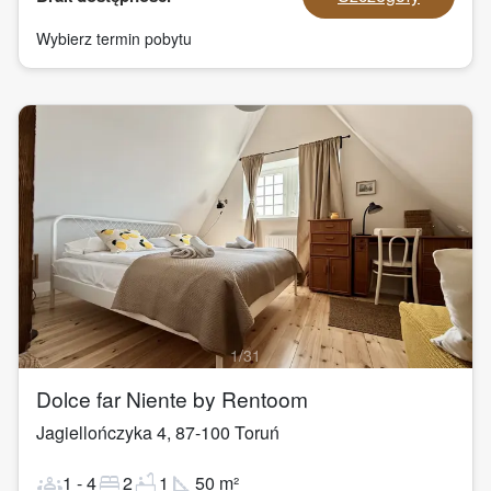
Wybierz termin pobytu
1
/
31
Dolce far Niente by Rentoom
Jagiellończyka 4
,
87-100
Toruń
groups
bed
bathtub
square_foot
1
-
4
2
1
50
m²