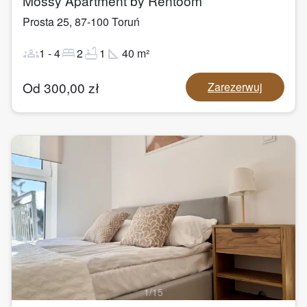
Mossy Apartment by Rentoom
Prosta 25
,
87-100
Toruń
groups
bed
bathtub
square_foot
1
-
4
2
1
40
m²
Od
300,00
zł
Zarezerwuj
1
/
15