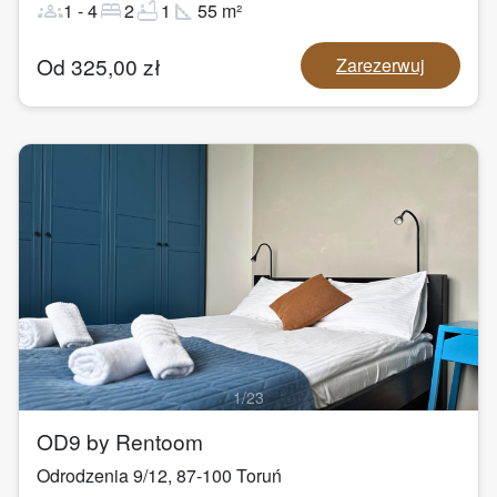
groups
bed
bathtub
square_foot
1
-
4
2
1
55
m²
Od
325,00
zł
Zarezerwuj
1
/
23
OD9 by Rentoom
Odrodzenia 9/12
,
87-100
Toruń