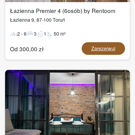
Łazienna Premier 4 (6osób) by Rentoom
Łazienna 9
,
87-100
Toruń
groups
bed
bathtub
square_foot
2
-
6
3
1
50
m²
Od
300,00
zł
Zarezerwuj