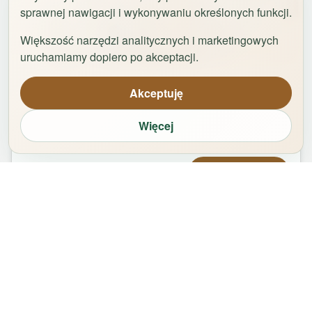
sprawnej nawigacji i wykonywaniu określonych funkcji.
Większość narzędzi analitycznych i marketingowych
1
/
42
uruchamiamy dopiero po akceptacji.
Uniwersytet by Rentoom
Akceptuję
Fałata 19c
,
87-100
Toruń
Więcej
groups
bed
bathtub
square_foot
2
-
8
5
1
65
m²
Od
420,00
zł
Zarezerwuj