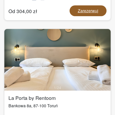
Od
304,00
zł
Zarezerwuj
1
/
24
La Porta by Rentoom
Bankowa 8a
,
87-100
Toruń