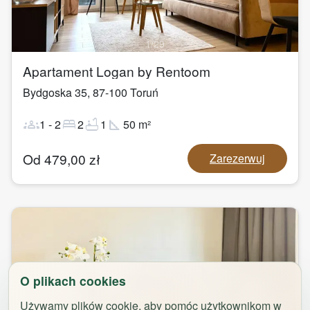
1
/
29
Apartament Logan by Rentoom
Bydgoska 35
,
87-100
Toruń
groups
bed
bathtub
square_foot
1
-
2
2
1
50
m²
Od
479,00
zł
Zarezerwuj
O plikach cookies
Używamy plików cookie, aby pomóc użytkownikom w