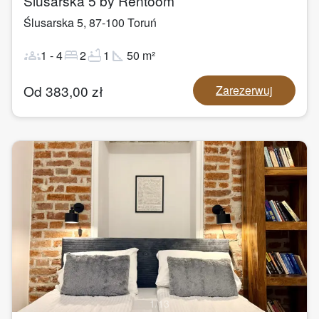
Ślusarska 5 by Rentoom
Ślusarska 5
,
87-100
Toruń
groups
bed
bathtub
square_foot
1
-
4
2
1
50
m²
Od
383,00
zł
Zarezerwuj
1
/
13