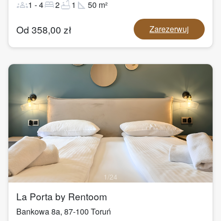
groups
bed
bathtub
square_foot
1
-
4
2
1
50
m²
Od
358,00
zł
Zarezerwuj
1
/
24
La Porta by Rentoom
Bankowa 8a
,
87-100
Toruń