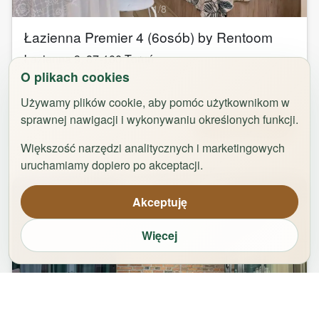
1
/
8
Łazienna Premier 4 (6osób) by Rentoom
Łazienna 9
,
87-100
Toruń
O plikach cookies
groups
bed
bathtub
square_foot
2
-
6
3
1
50
m²
Używamy plików cookie, aby pomóc użytkownikom w
sprawnej nawigacji i wykonywaniu określonych funkcji.
Od
323,00
zł
Zarezerwuj
Większość narzędzi analitycznych i marketingowych
uruchamiamy dopiero po akceptacji.
Akceptuję
Więcej