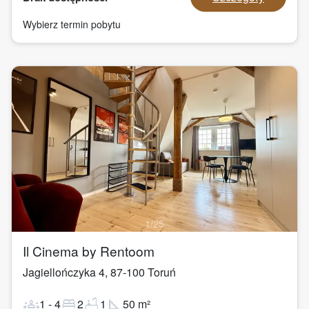
Wybierz termin pobytu
1
/
25
Il Cinema by Rentoom
Jagiellończyka 4
,
87-100
Toruń
groups
bed
bathtub
square_foot
1
-
4
2
1
50
m²