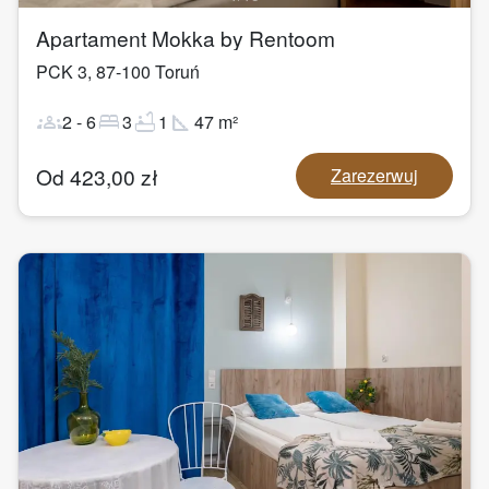
Apartament Mokka by Rentoom
PCK 3
,
87-100
Toruń
groups
bed
bathtub
square_foot
2
-
6
3
1
47
m²
Od
423,00
zł
Zarezerwuj