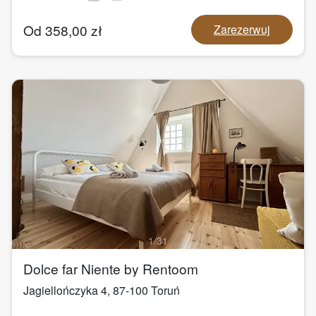
Od
358,00
zł
Zarezerwuj
1
/
31
Dolce far Niente by Rentoom
Jagiellończyka 4
,
87-100
Toruń