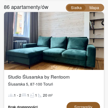
86
apartamenty/ów
Siatka
Mapa
1
/
18
Studio Ślusarska by Rentoom
Ślusarska 5
,
87-100
Toruń
groups
bed
bathtub
square_foot
1
-
2
1
1
20
m²
Szczegóły
Brak dostępności