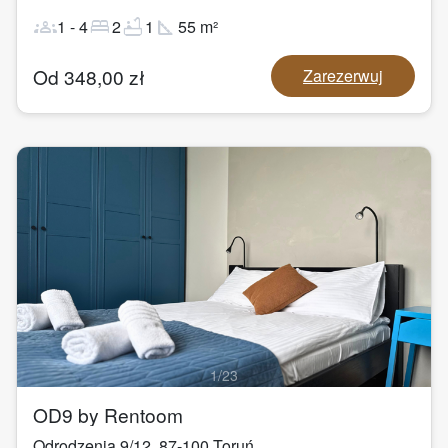
groups
bed
bathtub
square_foot
1
-
4
2
1
55
m²
Od
348,00
zł
Zarezerwuj
1
/
23
OD9 by Rentoom
Odrodzenia 9/12
,
87-100
Toruń