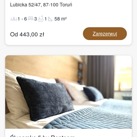
Lubicka 52/47
,
87-100
Toruń
groups
bed
bathtub
square_foot
1
-
6
3
1
58
m²
Od
443,00
zł
Zarezerwuj
1
/
22