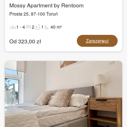
Mossy Apartment by Rentoom
Prosta 25
,
87-100
Toruń
groups
bed
bathtub
square_foot
1
-
4
2
1
40
m²
Od
323,00
zł
Zarezerwuj
1
/
15