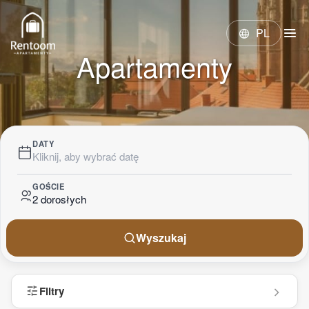
menu
PL
language
Apartamenty
DATY
Kliknij, aby wybrać datę
GOŚCIE
2 dorosłych
Wyszukaj
tune
Filtry