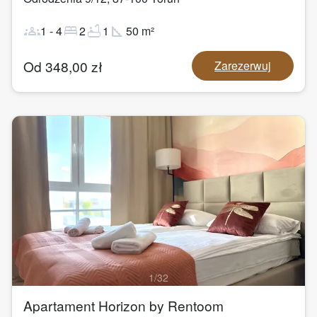
groups
bed
bathtub
square_foot
1
-
4
2
1
50
m²
Od
348,00
zł
Zarezerwuj
1
/
32
Apartament Horizon by Rentoom