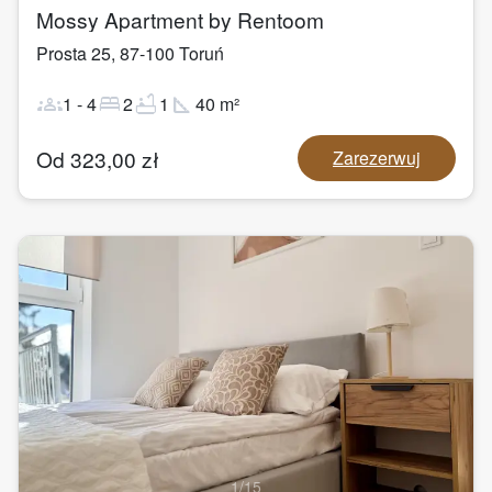
Mossy Apartment by Rentoom
Prosta 25
,
87-100
Toruń
groups
bed
bathtub
square_foot
1
-
4
2
1
40
m²
Od
323,00
zł
Zarezerwuj
1
/
15