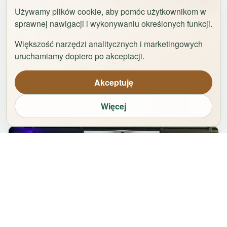
1
/
8
Używamy plików cookie, aby pomóc użytkownikom w
sprawnej nawigacji i wykonywaniu określonych funkcji.
Łazienna Premier 4 (6osób) by Rentoom
Łazienna 9
,
87-100
Toruń
Większość narzędzi analitycznych i marketingowych
uruchamiamy dopiero po akceptacji.
groups
bed
bathtub
square_foot
2
-
6
3
1
50
m²
Akceptuję
Od
323,00
zł
Zarezerwuj
Więcej