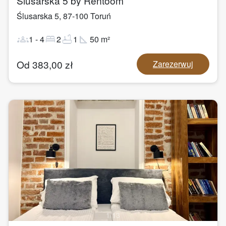
Ślusarska 5 by Rentoom
Ślusarska 5
,
87-100
Toruń
groups
bed
bathtub
square_foot
1
-
4
2
1
50
m²
Od
383,00
zł
Zarezerwuj
1
/
13