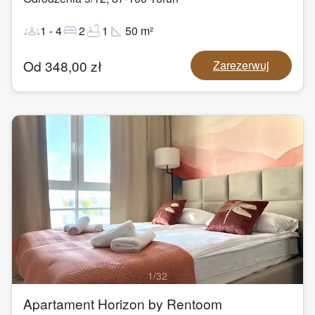
groups
bed
bathtub
square_foot
1
-
4
2
1
50
m²
Od
348,00
zł
Zarezerwuj
1
/
32
Apartament Horizon by Rentoom