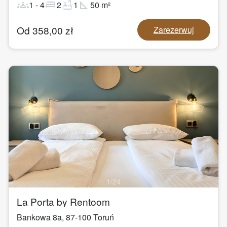
groups
bed
bathtub
square_foot
1
-
4
2
1
50
m²
Od
358,00
zł
Zarezerwuj
1
/
24
La Porta by Rentoom
Bankowa 8a
,
87-100
Toruń