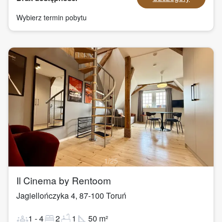
Wybierz termin pobytu
1
/
25
Il Cinema by Rentoom
Jagiellończyka 4
,
87-100
Toruń
groups
bed
bathtub
square_foot
1
-
4
2
1
50
m²