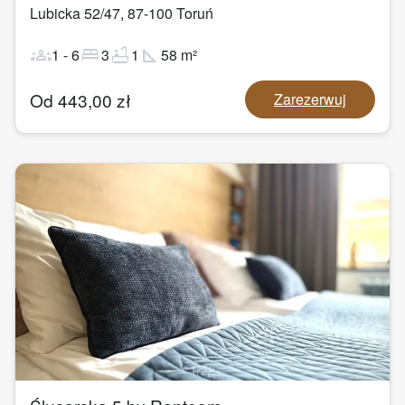
Lubicka 52/47
,
87-100
Toruń
groups
bed
bathtub
square_foot
1
-
6
3
1
58
m²
Od
443,00
zł
Zarezerwuj
1
/
22