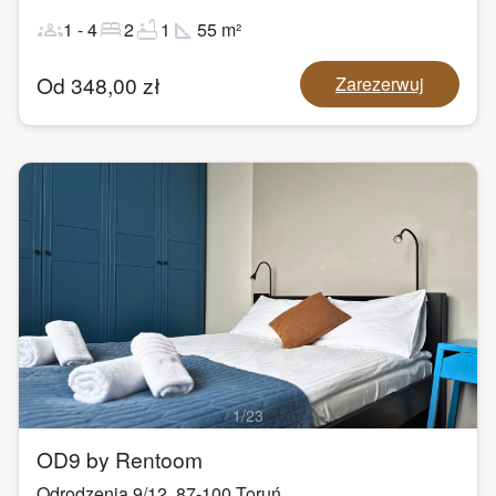
groups
bed
bathtub
square_foot
1
-
4
2
1
55
m²
Od
348,00
zł
Zarezerwuj
1
/
23
OD9 by Rentoom
Odrodzenia 9/12
,
87-100
Toruń