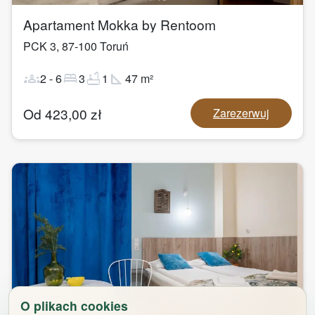
Apartament Mokka by Rentoom
PCK 3
,
87-100
Toruń
groups
bed
bathtub
square_foot
2
-
6
3
1
47
m²
Od
423,00
zł
Zarezerwuj
O plikach cookies