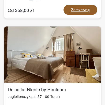
Od
358,00
zł
Zarezerwuj
1
/
31
Dolce far Niente by Rentoom
Jagiellończyka 4
,
87-100
Toruń