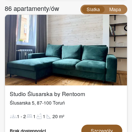
86
apartamenty/ów
Siatka
Mapa
1
/
18
Studio Ślusarska by Rentoom
Ślusarska 5
,
87-100
Toruń
groups
bed
bathtub
square_foot
1
-
2
1
1
20
m²
Szczegóły
Brak dostępności