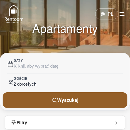
menu
PL
language
Apartamenty
DATY
Kliknij, aby wybrać datę
GOŚCIE
2 dorosłych
Wyszukaj
tune
Filtry