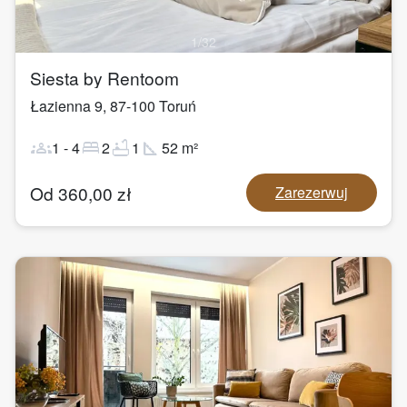
1
/
32
Siesta by Rentoom
Łazienna 9
,
87-100
Toruń
groups
bed
bathtub
square_foot
1
-
4
2
1
52
m²
Od
360,00
zł
Zarezerwuj