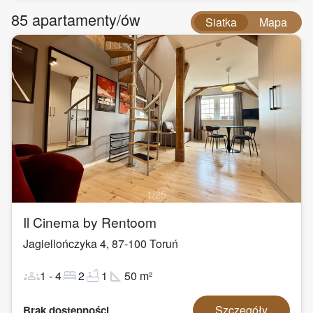
85
apartamenty/ów
Siatka
Mapa
1
/
25
Il Cinema by Rentoom
Jagiellończyka 4
,
87-100
Toruń
groups
bed
bathtub
square_foot
1
-
4
2
1
50
m²
Szczegóły
Brak dostępności