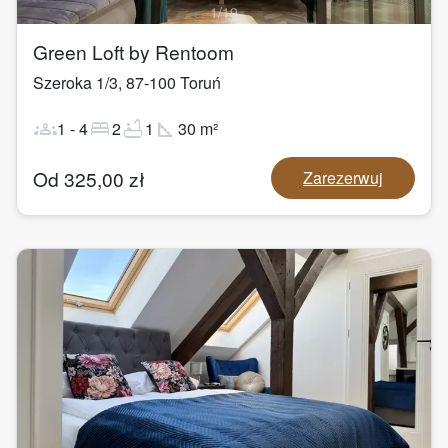
1
/
19
Green Loft by Rentoom
Szeroka 1/3
,
87-100
Toruń
groups
bed
bathtub
square_foot
1
-
4
2
1
30
m²
Od
325,00
zł
Zarezerwuj