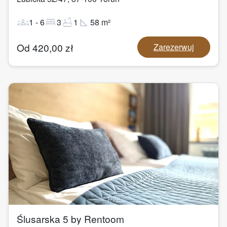
groups
bed
bathtub
square_foot
1
-
6
3
1
58
m²
Od
420,00
zł
Zarezerwuj
1
/
22
Ślusarska 5 by Rentoom