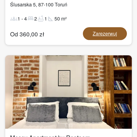
Ślusarska 5
,
87-100
Toruń
groups
bed
bathtub
square_foot
1
-
4
2
1
50
m²
Od
360,00
zł
Zarezerwuj
1
/
13