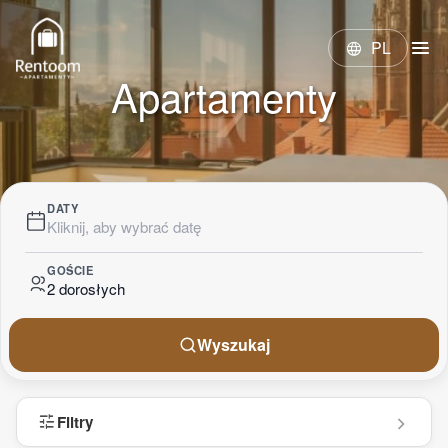
menu
PL
language
Apartamenty
DATY
Kliknij, aby wybrać datę
GOŚCIE
2 dorosłych
Wyszukaj
tune
Filtry