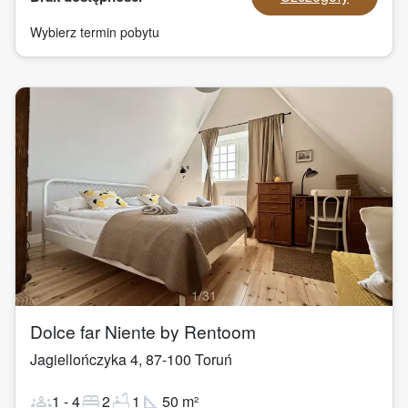
Wybierz termin pobytu
1
/
31
Dolce far Niente by Rentoom
Jagiellończyka 4
,
87-100
Toruń
groups
bed
bathtub
square_foot
1
-
4
2
1
50
m²