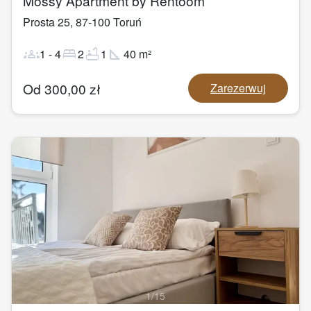
Mossy Apartment by Rentoom
Prosta 25
,
87-100
Toruń
groups
bed
bathtub
square_foot
1
-
4
2
1
40
m²
Od
300,00
zł
Zarezerwuj
1
/
15