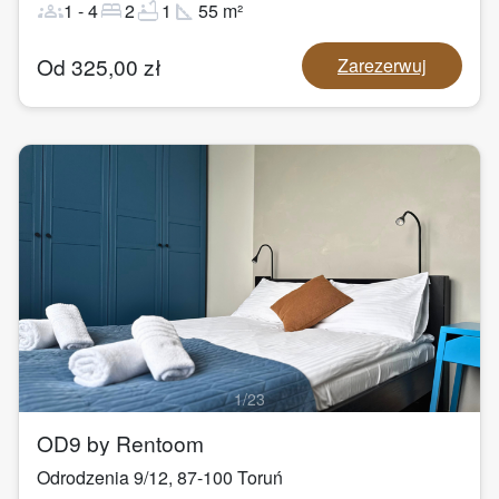
groups
bed
bathtub
square_foot
1
-
4
2
1
55
m²
Od
325,00
zł
Zarezerwuj
1
/
23
OD9 by Rentoom
Odrodzenia 9/12
,
87-100
Toruń