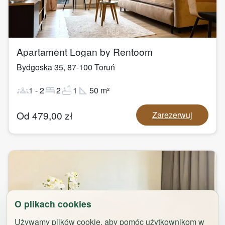
1
/
29
Apartament Logan by Rentoom
Bydgoska 35
,
87-100
Toruń
groups
bed
bathtub
square_foot
1
-
2
2
1
50
m²
Od
479,00
zł
Zarezerwuj
O plikach cookies
Używamy plików cookie, aby pomóc użytkownikom w