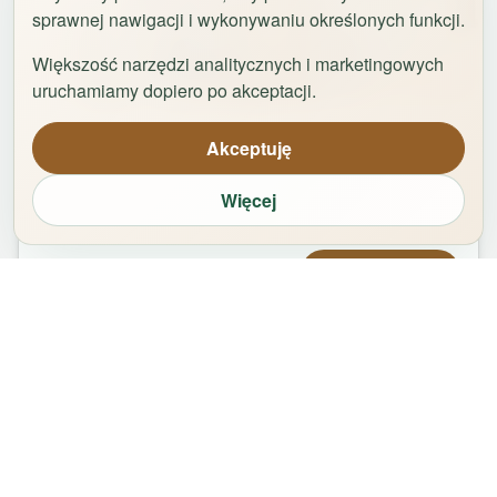
sprawnej nawigacji i wykonywaniu określonych funkcji.
Większość narzędzi analitycznych i marketingowych
1
/
42
uruchamiamy dopiero po akceptacji.
Uniwersytet by Rentoom
Akceptuję
Fałata 19c
,
87-100
Toruń
Więcej
groups
bed
bathtub
square_foot
2
-
8
5
1
65
m²
Od
420,00
zł
Zarezerwuj