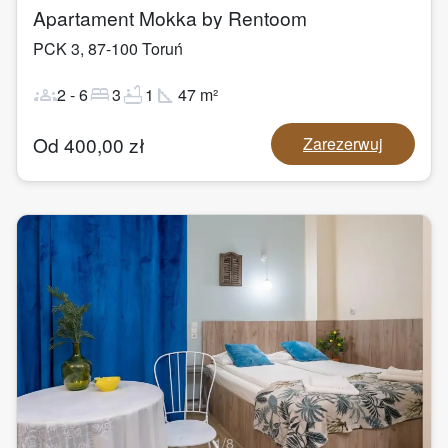
Apartament Mokka by Rentoom
PCK 3
,
87-100
Toruń
groups
bed
bathtub
square_foot
2
-
6
3
1
47
m²
Od
400,00
zł
Zarezerwuj
1
/
8