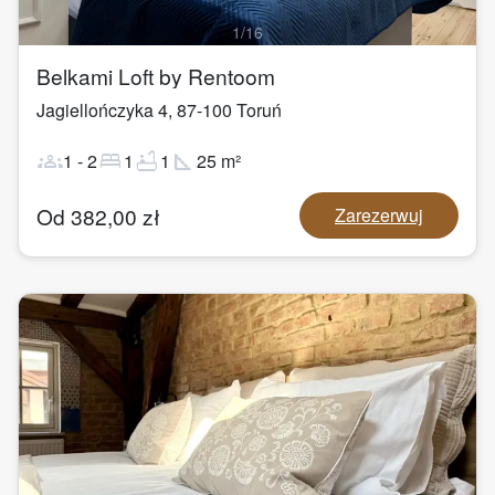
1
/
16
Belkami Loft by Rentoom
Jagiellończyka 4
,
87-100
Toruń
groups
bed
bathtub
square_foot
1
-
2
1
1
25
m²
Od
382,00
zł
Zarezerwuj