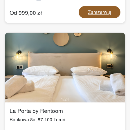
Od
999,00
zł
Zarezerwuj
1
/
24
La Porta by Rentoom
Bankowa 8a
,
87-100
Toruń