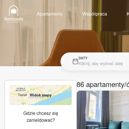
Apartamenty
Współpraca
K
DATY
Kliknij, aby wybrać datę
86
apartamenty/
Widok mapy
Gdzie chcesz się
zameldować?