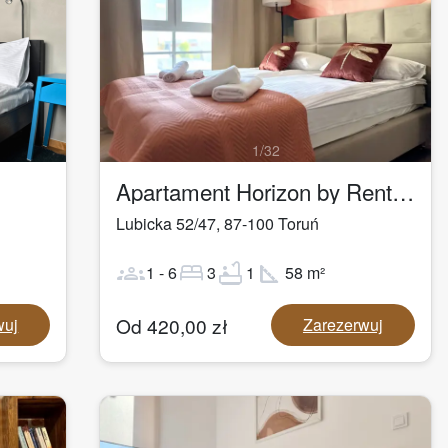
1
/
32
Apartament Horizon by Rentoom
Lubicka 52/47
,
87-100
Toruń
groups
bed
bathtub
square_foot
1
-
6
3
1
58
m²
Od
420,00
zł
wuj
Zarezerwuj