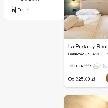
local_laundry_service
Pralka
1
/
24
La Porta by Ren
Bankowa 8a
,
87-100
T
groups
bed
bathtub
square_fo
1
-
4
2
1
Od
325,00
zł