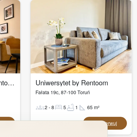
1
/
42
Apartament Logan by Rentoom
Uniwersytet by Rentoom
Fałata 19c
,
87-100
Toruń
groups
bed
bathtub
square_foot
2
-
8
5
1
65
m²
Od
420,00
zł
wuj
Zarezerwuj