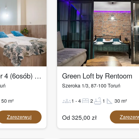
1
/
19
Łazienna Premier 4 (6osób) by Rentoom
Green Loft by Rentoom
ruń
Szeroka 1/3
,
87-100
Toruń
ot
groups
bed
bathtub
square_foot
50
m²
1
-
4
2
1
30
m²
Od
325,00
zł
Zarezerwuj
Zarezer