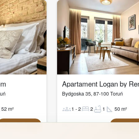
1
/
29
om
ruń
Bydgoska 35
,
87-100
Toruń
ot
groups
bed
bathtub
square_foot
52
m²
1
-
2
2
1
50
m²
Od
479,00
zł
Zarezerwuj
Zarezer