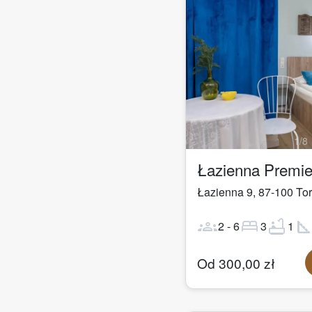
1
/
8
Łazienna 9
,
87-100
To
groups
bed
bathtub
square_fo
2
-
6
3
1
Od
300,00
zł