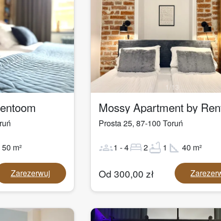
1
/
13
Rentoom
Mossy Apartment by Re
ruń
Prosta 25
,
87-100
Toruń
ot
groups
bed
bathtub
square_foot
50
m²
1
-
4
2
1
40
m²
Od
300,00
zł
Zarezerwuj
Zarezer