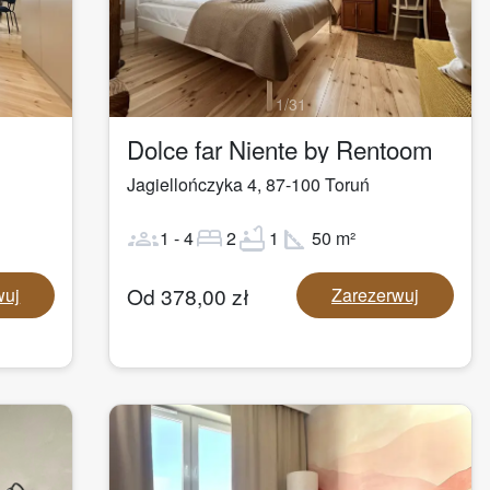
1
/
31
Dolce far Niente by Rentoom
Jagiellończyka 4
,
87-100
Toruń
groups
bed
bathtub
square_foot
1
-
4
2
1
50
m²
Od
378,00
zł
wuj
Zarezerwuj