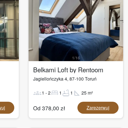
1
/
16
Belkami Loft by Rentoom
Jagiellończyka 4
,
87-100
Toruń
groups
bed
bathtub
square_foot
1
-
2
1
1
25
m²
Od
378,00
zł
wuj
Zarezerwuj