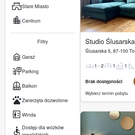
castle
Stare Miasto
location_city
Centrum
1
/
18
Studio Ślusarsk
Filtry
Ślusarska 5
,
87-100
To
garage_home
Garaż
groups
bed
bathtub
square_fo
1
-
2
1
1
parking_sign
Parking
Brak dostępności
balcony
Balkon
Wybierz termin pobytu
pets
Zwierzęta dozwolone
elevator
Winda
Dostęp dla wózków
accessible
inwalidzkich