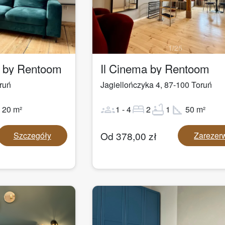
1
/
25
a by Rentoom
Il Cinema by Rentoom
ruń
Jagiellończyka 4
,
87-100
Toruń
ot
groups
bed
bathtub
square_foot
20
m²
1
-
4
2
1
50
m²
Od
378,00
zł
Szczegóły
Zarezer