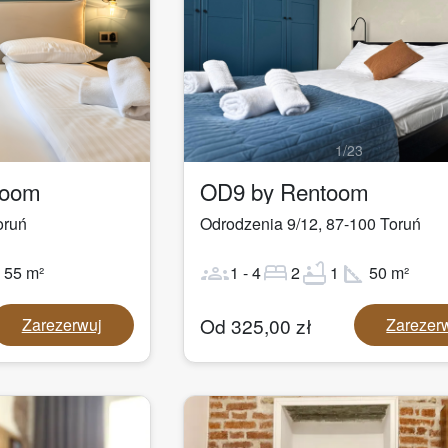
1
/
23
toom
OD9 by Rentoom
oruń
Odrodzenia 9/12
,
87-100
Toruń
ot
groups
bed
bathtub
square_foot
55
m²
1
-
4
2
1
50
m²
Od
325,00
zł
Zarezerwuj
Zarezer