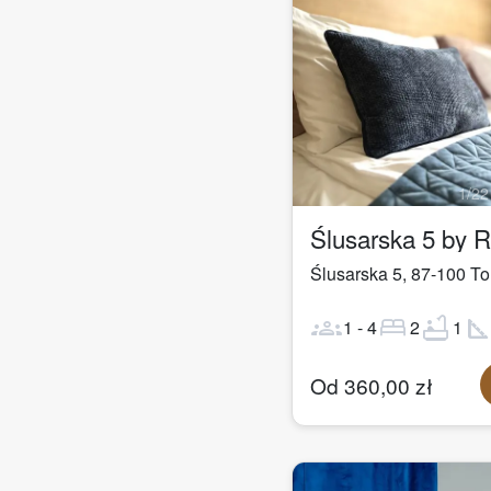
1
/
22
Ślusarska 5 by 
Ślusarska 5
,
87-100
To
groups
bed
bathtub
square_fo
1
-
4
2
1
Od
360,00
zł