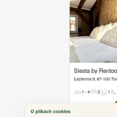
1
/
32
Siesta by Rento
Łazienna 9
,
87-100
To
groups
bed
bathtub
square_fo
1
-
4
2
1
Od
360,00
zł
O plikach cookies