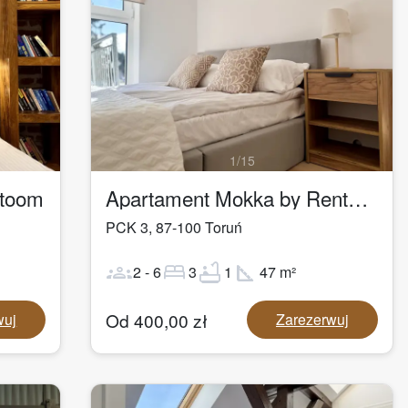
1
/
15
ntoom
Apartament Mokka by Rentoom
PCK 3
,
87-100
Toruń
groups
bed
bathtub
square_foot
2
-
6
3
1
47
m²
Od
400,00
zł
wuj
Zarezerwuj