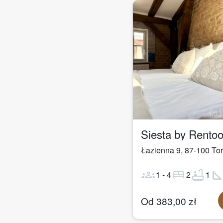
1
/
32
Siesta by Rento
Łazienna 9
,
87-100
To
groups
bed
bathtub
square_fo
1
-
4
2
1
Od
383,00
zł