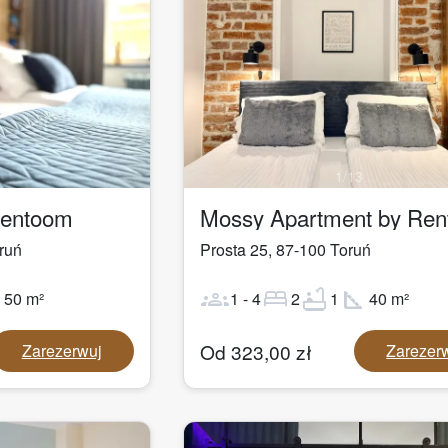
1
/
13
Rentoom
Mossy Apartment by Re
ruń
Prosta 25
,
87-100
Toruń
ot
groups
bed
bathtub
square_foot
50
m²
1
-
4
2
1
40
m²
Od
323,00
zł
Zarezerwuj
Zarezer