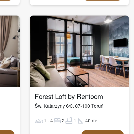
1
/
8
Forest Loft by Rentoom
Św. Katarzyny 6/3
,
87-100
Toruń
groups
bed
bathtub
square_foot
1
-
4
2
1
40
m²