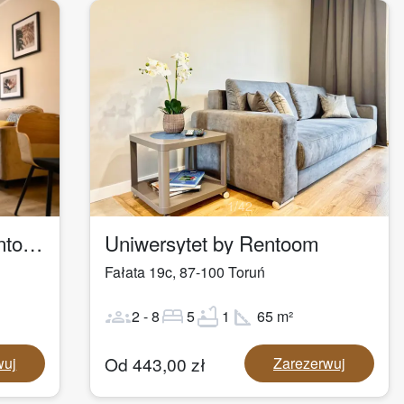
1
/
42
Apartament Logan by Rentoom
Uniwersytet by Rentoom
Fałata 19c
,
87-100
Toruń
groups
bed
bathtub
square_foot
2
-
8
5
1
65
m²
Od
443,00
zł
wuj
Zarezerwuj