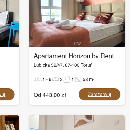
1
/
32
Apartament Horizon by Rentoom
Lubicka 52/47
,
87-100
Toruń
groups
bed
bathtub
square_foot
1
-
6
3
1
58
m²
Od
443,00
zł
wuj
Zarezerwuj