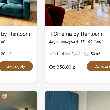
1
/
25
a by Rentoom
Il Cinema by Rentoom
ruń
Jagiellończyka 4
,
87-100
Toruń
ot
groups
bed
bathtub
square_foot
20
m²
1
-
4
2
1
50
m²
Od
358,00
zł
Szczegóły
Zarezer