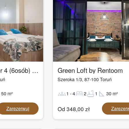
1
/
19
Łazienna Premier 4 (6osób) by Rentoom
Green Loft by Rentoom
ruń
Szeroka 1/3
,
87-100
Toruń
ot
groups
bed
bathtub
square_foot
50
m²
1
-
4
2
1
30
m²
Od
348,00
zł
Zarezerwuj
Zarezer