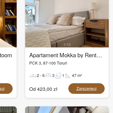
1
/
15
ntoom
Apartament Mokka by Rentoom
PCK 3
,
87-100
Toruń
groups
bed
bathtub
square_foot
2
-
6
3
1
47
m²
Od
423,00
zł
wuj
Zarezerwuj