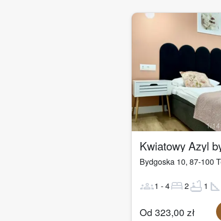
1
/
14
Kwiatowy Azyl 
Bydgoska 10
,
87-100
T
groups
bed
bathtub
square_fo
1
-
4
2
1
Od
323,00
zł