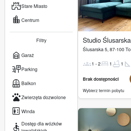
castle
Stare Miasto
location_city
Centrum
1
/
18
Studio Ślusarsk
Filtry
Ślusarska 5
,
87-100
To
garage_home
Garaż
groups
bed
bathtub
square_fo
1
-
2
1
1
parking_sign
Parking
Brak dostępności
balcony
Balkon
Wybierz termin pobytu
pets
Zwierzęta dozwolone
elevator
Winda
Dostęp dla wózków
accessible
inwalidzkich