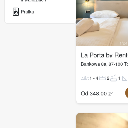
local_laundry_service
Pralka
1
/
24
La Porta by Ren
Bankowa 8a
,
87-100
T
groups
bed
bathtub
square_fo
1
-
4
2
1
Od
348,00
zł