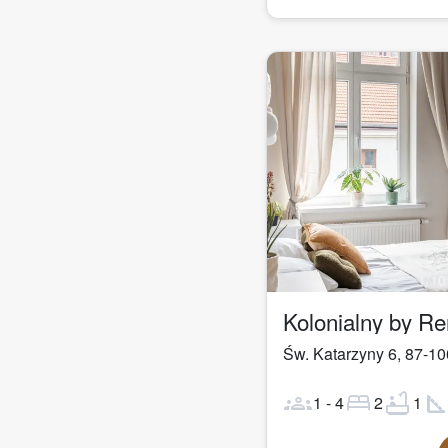
1
/
10
Kolonialny by R
Św. Katarzyny 6
,
87-10
groups
bed
bathtub
square_fo
1
-
4
2
1