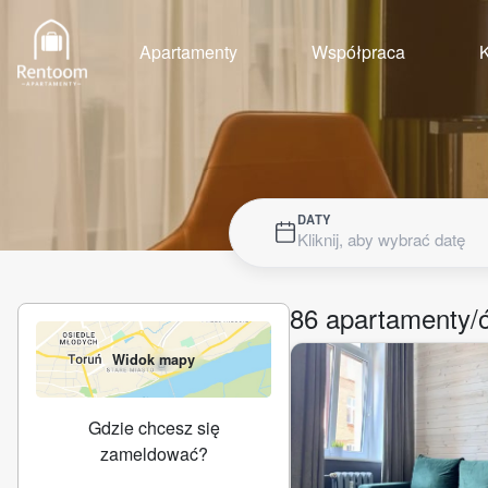
Apartamenty
Współpraca
K
DATY
Kliknij, aby wybrać datę
86
apartamenty/
Widok mapy
Gdzie chcesz się
zameldować?