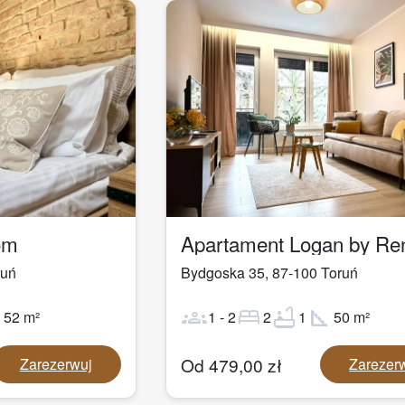
1
/
29
om
ruń
Bydgoska 35
,
87-100
Toruń
ot
groups
bed
bathtub
square_foot
52
m²
1
-
2
2
1
50
m²
Od
479,00
zł
Zarezerwuj
Zarezer