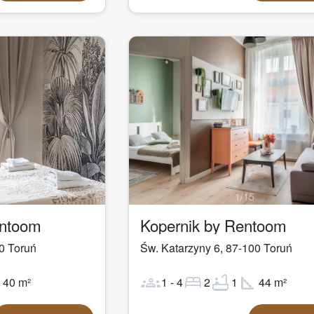
1
/
15
entoom
Kopernik by Rentoom
0
Toruń
Św. Katarzyny 6
,
87-100
Toruń
ot
groups
bed
bathtub
square_foot
40
m²
1
-
4
2
1
44
m²