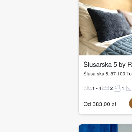
1
/
22
Ślusarska 5 by 
Ślusarska 5
,
87-100
To
groups
bed
bathtub
square_fo
1
-
4
2
1
Od
383,00
zł