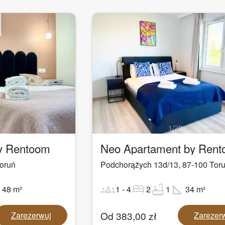
1
/
20
by Rentoom
Neo Apartament by Ren
oruń
Podchorążych 13d/13
,
87-100
Tor
ot
groups
bed
bathtub
square_foot
48
m²
1
-
4
2
1
34
m²
Od
383,00
zł
Zarezerwuj
Zarezer