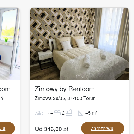
1
/
16
toom
Zimowy by Rentoom
uń
Zimowa 29/35
,
87-100
Toruń
groups
bed
bathtub
square_foot
1
-
4
2
1
45
m²
Od
346,00
zł
wuj
Zarezerwuj