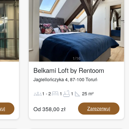
1
/
16
Belkami Loft by Rentoom
Jagiellończyka 4
,
87-100
Toruń
groups
bed
bathtub
square_foot
1
-
2
1
1
25
m²
Od
358,00
zł
wuj
Zarezerwuj