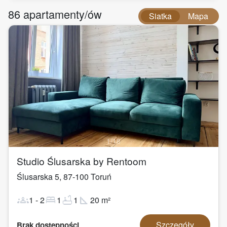
86
apartamenty/ów
Siatka
Mapa
1
/
18
Studio Ślusarska by Rentoom
Ślusarska 5
,
87-100
Toruń
groups
bed
bathtub
square_foot
1
-
2
1
1
20
m²
Szczegóły
Brak dostępności