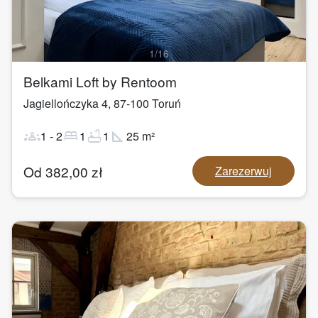
1
/
16
Belkami Loft by Rentoom
Jagiellończyka 4
,
87-100
Toruń
groups
bed
bathtub
square_foot
1
-
2
1
1
25
m²
Od
382,00
zł
Zarezerwuj