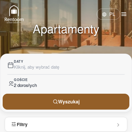
menu
PL
language
Apartamenty
DATY
Kliknij, aby wybrać datę
GOŚCIE
2 dorosłych
Wyszukaj
tune
Filtry