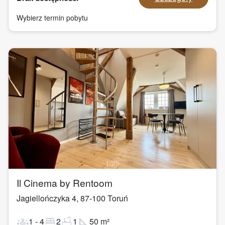
Wybierz termin pobytu
1
/
25
Il Cinema by Rentoom
Jagiellończyka 4
,
87-100
Toruń
groups
bed
bathtub
square_foot
1
-
4
2
1
50
m²