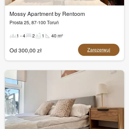
1
/
13
Mossy Apartment by Rentoom
Prosta 25
,
87-100
Toruń
groups
bed
bathtub
square_foot
1
-
4
2
1
40
m²
Od
300,00
zł
Zarezerwuj