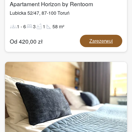
Apartament Horizon by Rentoom
Lubicka 52/47
,
87-100
Toruń
groups
bed
bathtub
square_foot
1
-
6
3
1
58
m²
Od
420,00
zł
Zarezerwuj
1
/
22