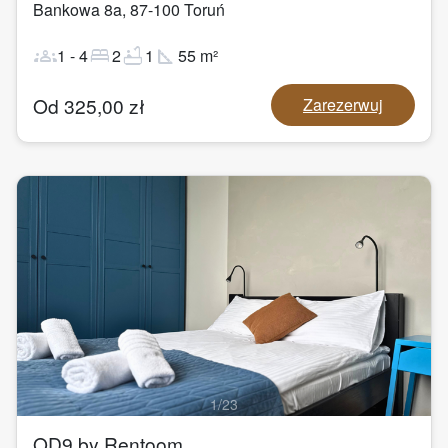
Bankowa 8a
,
87-100
Toruń
groups
bed
bathtub
square_foot
1
-
4
2
1
55
m²
Od
325,00
zł
Zarezerwuj
1
/
23
OD9 by Rentoom