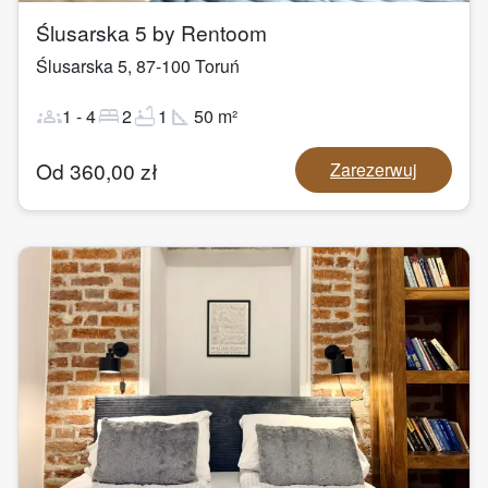
Ślusarska 5 by Rentoom
Ślusarska 5
,
87-100
Toruń
groups
bed
bathtub
square_foot
1
-
4
2
1
50
m²
Od
360,00
zł
Zarezerwuj