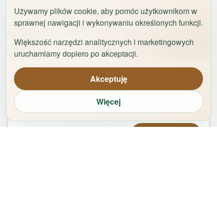
Używamy plików cookie, aby pomóc użytkownikom w
sprawnej nawigacji i wykonywaniu określonych funkcji.
Większość narzędzi analitycznych i marketingowych
1
/
29
uruchamiamy dopiero po akceptacji.
Apartament Logan by Rentoom
Akceptuję
Bydgoska 35
,
87-100
Toruń
Więcej
groups
bed
bathtub
square_foot
1
-
2
2
1
50
m²
Od
479,00
zł
Zarezerwuj