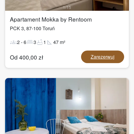
1
/
15
Apartament Mokka by Rentoom
PCK 3
,
87-100
Toruń
groups
bed
bathtub
square_foot
2
-
6
3
1
47
m²
Od
400,00
zł
Zarezerwuj