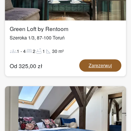
1
/
19
Green Loft by Rentoom
Szeroka 1/3
,
87-100
Toruń
groups
bed
bathtub
square_foot
1
-
4
2
1
30
m²
Od
325,00
zł
Zarezerwuj