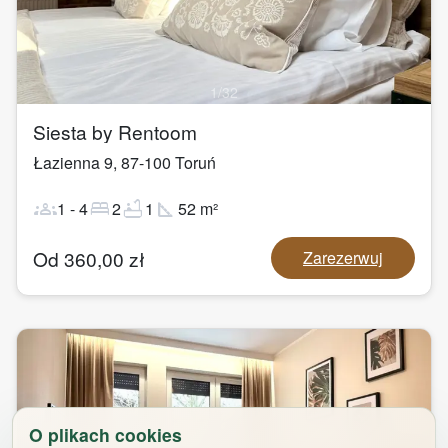
1
/
32
Siesta by Rentoom
Łazienna 9
,
87-100
Toruń
groups
bed
bathtub
square_foot
1
-
4
2
1
52
m²
Od
360,00
zł
Zarezerwuj
O plikach cookies