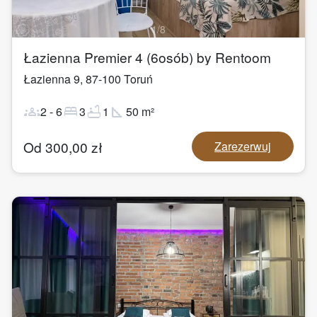
1
/
8
Łazienna Premier 4 (6osób) by Rentoom
Łazienna 9
,
87-100
Toruń
groups
bed
bathtub
square_foot
2
-
6
3
1
50
m²
Od
300,00
zł
Zarezerwuj