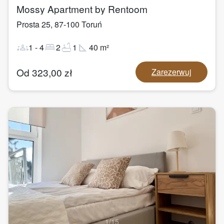
Mossy Apartment by Rentoom
Prosta 25
,
87-100
Toruń
groups
bed
bathtub
square_foot
1
-
4
2
1
40
m²
Od
323,00
zł
Zarezerwuj
1
/
15