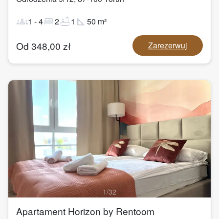
groups
bed
bathtub
square_foot
1
-
4
2
1
50
m²
Od
348,00
zł
Zarezerwuj
1
/
32
Apartament Horizon by Rentoom