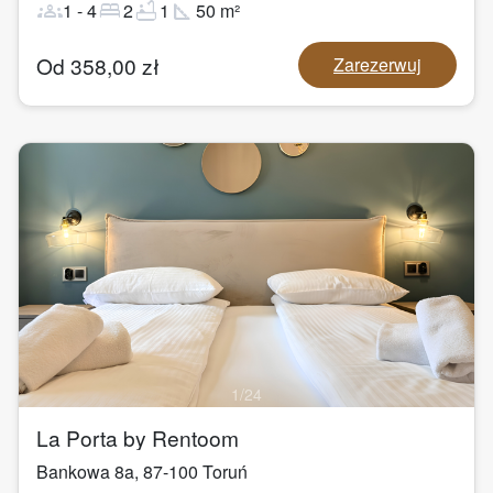
groups
bed
bathtub
square_foot
1
-
4
2
1
50
m²
Od
358,00
zł
Zarezerwuj
1
/
24
La Porta by Rentoom
Bankowa 8a
,
87-100
Toruń