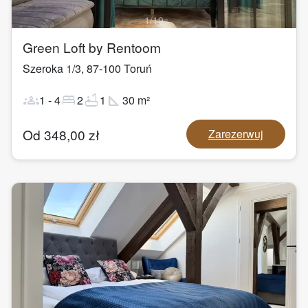
1
/
19
Green Loft by Rentoom
Szeroka 1/3
,
87-100
Toruń
groups
bed
bathtub
square_foot
1
-
4
2
1
30
m²
Od
348,00
zł
Zarezerwuj