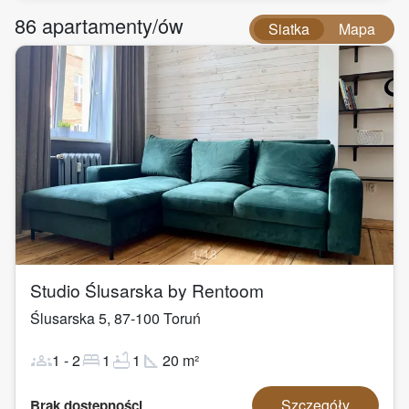
86
apartamenty/ów
Siatka
Mapa
1
/
18
Studio Ślusarska by Rentoom
Ślusarska 5
,
87-100
Toruń
groups
bed
bathtub
square_foot
1
-
2
1
1
20
m²
Szczegóły
Brak dostępności