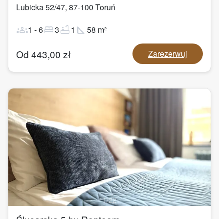
Lubicka 52/47
,
87-100
Toruń
groups
bed
bathtub
square_foot
1
-
6
3
1
58
m²
Od
443,00
zł
Zarezerwuj
1
/
22