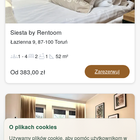
1
/
32
Siesta by Rentoom
Łazienna 9
,
87-100
Toruń
groups
bed
bathtub
square_foot
1
-
4
2
1
52
m²
Od
383,00
zł
Zarezerwuj
O plikach cookies
Używamy plików cookie, aby pomóc użytkownikom w