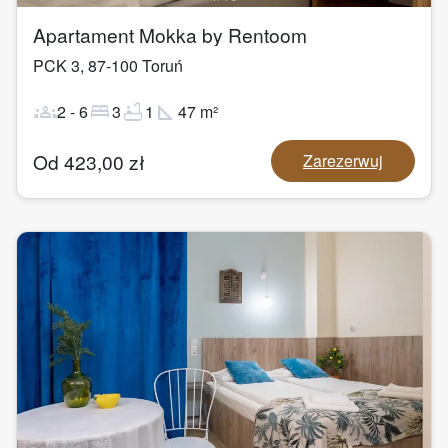
Apartament Mokka by Rentoom
PCK 3
,
87-100
Toruń
groups
bed
bathtub
square_foot
2
-
6
3
1
47
m²
Od
423,00
zł
Zarezerwuj