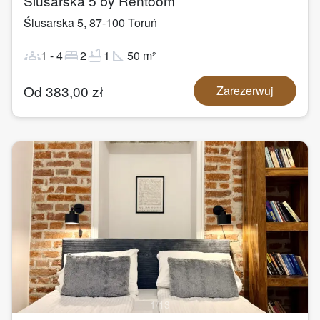
Ślusarska 5 by Rentoom
Ślusarska 5
,
87-100
Toruń
groups
bed
bathtub
square_foot
1
-
4
2
1
50
m²
Od
383,00
zł
Zarezerwuj
1
/
13