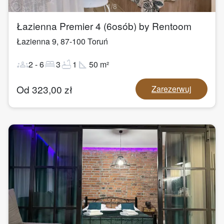
1
/
8
Łazienna Premier 4 (6osób) by Rentoom
Łazienna 9
,
87-100
Toruń
groups
bed
bathtub
square_foot
2
-
6
3
1
50
m²
Od
323,00
zł
Zarezerwuj