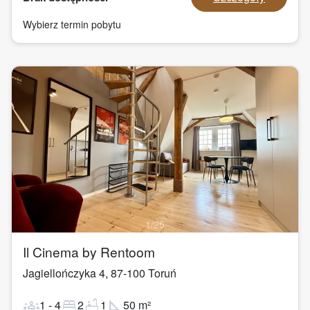
Wybierz termin pobytu
1
/
25
Il Cinema by Rentoom
Jagiellończyka 4
,
87-100
Toruń
groups
bed
bathtub
square_foot
1
-
4
2
1
50
m²