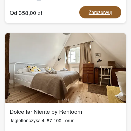
Od
358,00
zł
Zarezerwuj
1
/
31
Dolce far Niente by Rentoom
Jagiellończyka 4
,
87-100
Toruń