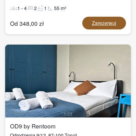
groups
bed
bathtub
square_foot
1
-
4
2
1
55
m²
Od
348,00
zł
Zarezerwuj
1
/
23
OD9 by Rentoom
Odrodzenia 9/12
,
87-100
Toruń