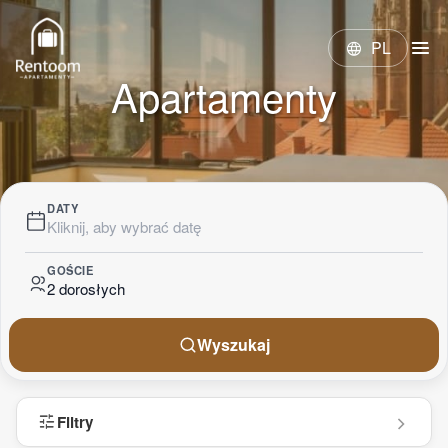
menu
PL
language
Apartamenty
DATY
Kliknij, aby wybrać datę
GOŚCIE
2 dorosłych
Wyszukaj
tune
Filtry