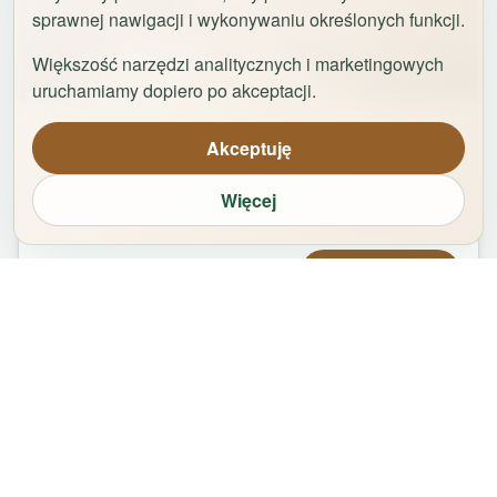
sprawnej nawigacji i wykonywaniu określonych funkcji.
Większość narzędzi analitycznych i marketingowych
1
/
29
uruchamiamy dopiero po akceptacji.
Apartament Logan by Rentoom
Akceptuję
Bydgoska 35
,
87-100
Toruń
Więcej
groups
bed
bathtub
square_foot
1
-
2
2
1
50
m²
Od
479,00
zł
Zarezerwuj