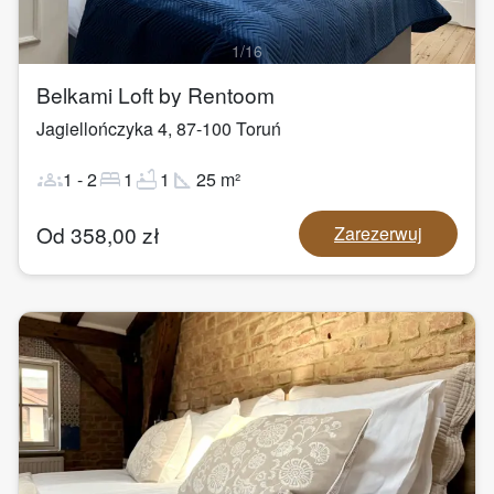
1
/
16
Belkami Loft by Rentoom
Jagiellończyka 4
,
87-100
Toruń
groups
bed
bathtub
square_foot
1
-
2
1
1
25
m²
Od
358,00
zł
Zarezerwuj