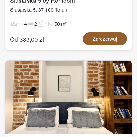
Ślusarska 5 by Rentoom
Ślusarska 5
,
87-100
Toruń
groups
bed
bathtub
square_foot
1
-
4
2
1
50
m²
Od
383,00
zł
Zarezerwuj
1
/
13