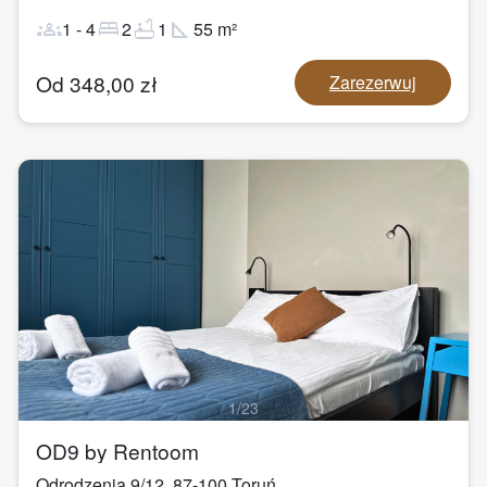
groups
bed
bathtub
square_foot
1
-
4
2
1
55
m²
Od
348,00
zł
Zarezerwuj
1
/
23
OD9 by Rentoom
Odrodzenia 9/12
,
87-100
Toruń