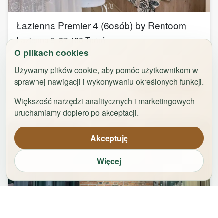
1
/
8
Łazienna Premier 4 (6osób) by Rentoom
Łazienna 9
,
87-100
Toruń
O plikach cookies
groups
bed
bathtub
square_foot
2
-
6
3
1
50
m²
Używamy plików cookie, aby pomóc użytkownikom w
sprawnej nawigacji i wykonywaniu określonych funkcji.
Od
323,00
zł
Zarezerwuj
Większość narzędzi analitycznych i marketingowych
uruchamiamy dopiero po akceptacji.
Akceptuję
Więcej