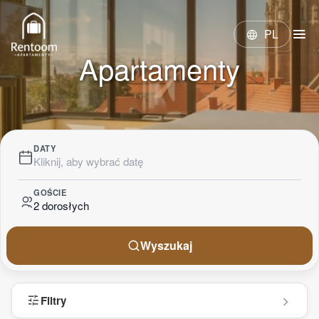
menu
PL
language
Apartamenty
DATY
Kliknij, aby wybrać datę
GOŚCIE
2 dorosłych
Wyszukaj
tune
Filtry