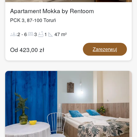
Apartament Mokka by Rentoom
PCK 3
,
87-100
Toruń
groups
bed
bathtub
square_foot
2
-
6
3
1
47
m²
Od
423,00
zł
Zarezerwuj