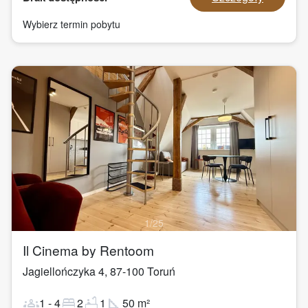
Wybierz termin pobytu
1
/
25
Il Cinema by Rentoom
Jagiellończyka 4
,
87-100
Toruń
groups
bed
bathtub
square_foot
1
-
4
2
1
50
m²