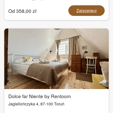
Od
358,00
zł
Zarezerwuj
1
/
31
Dolce far Niente by Rentoom
Jagiellończyka 4
,
87-100
Toruń