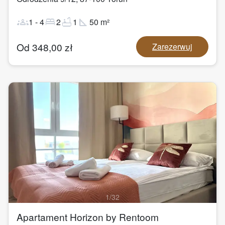
groups
bed
bathtub
square_foot
1
-
4
2
1
50
m²
Od
348,00
zł
Zarezerwuj
1
/
32
Apartament Horizon by Rentoom