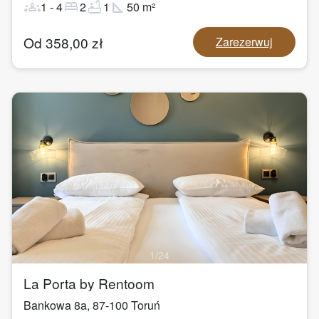
groups
bed
bathtub
square_foot
1
-
4
2
1
50
m²
Od
358,00
zł
Zarezerwuj
1
/
24
La Porta by Rentoom
Bankowa 8a
,
87-100
Toruń