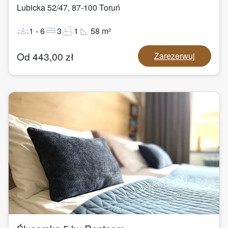
Lubicka 52/47
,
87-100
Toruń
groups
bed
bathtub
square_foot
1
-
6
3
1
58
m²
Od
443,00
zł
Zarezerwuj
1
/
22