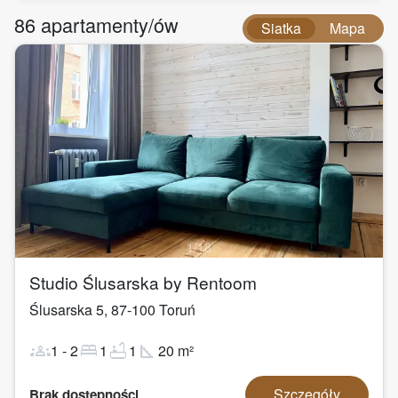
86
apartamenty/ów
Siatka
Mapa
1
/
18
Studio Ślusarska by Rentoom
Ślusarska 5
,
87-100
Toruń
groups
bed
bathtub
square_foot
1
-
2
1
1
20
m²
Szczegóły
Brak dostępności