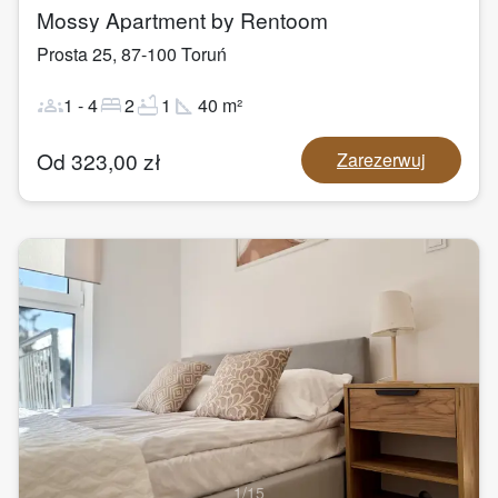
Mossy Apartment by Rentoom
Prosta 25
,
87-100
Toruń
groups
bed
bathtub
square_foot
1
-
4
2
1
40
m²
Od
323,00
zł
Zarezerwuj
1
/
15