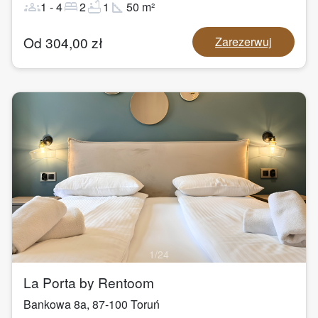
groups
bed
bathtub
square_foot
1
-
4
2
1
50
m²
Od
304,00
zł
Zarezerwuj
1
/
24
La Porta by Rentoom
Bankowa 8a
,
87-100
Toruń