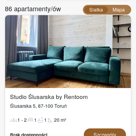
86
apartamenty/ów
Siatka
Mapa
1
/
18
Studio Ślusarska by Rentoom
Ślusarska 5
,
87-100
Toruń
groups
bed
bathtub
square_foot
1
-
2
1
1
20
m²
Szczegóły
Brak dostępności