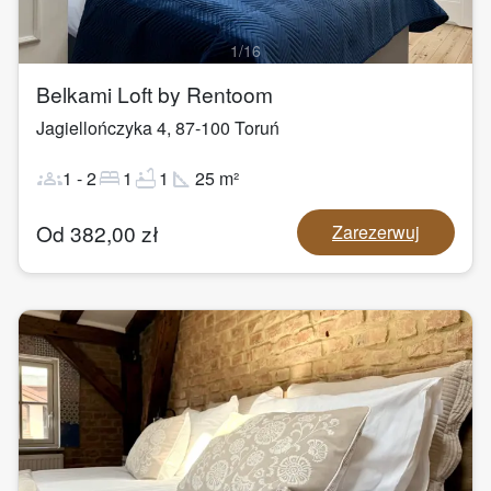
1
/
16
Belkami Loft by Rentoom
Jagiellończyka 4
,
87-100
Toruń
groups
bed
bathtub
square_foot
1
-
2
1
1
25
m²
Od
382,00
zł
Zarezerwuj