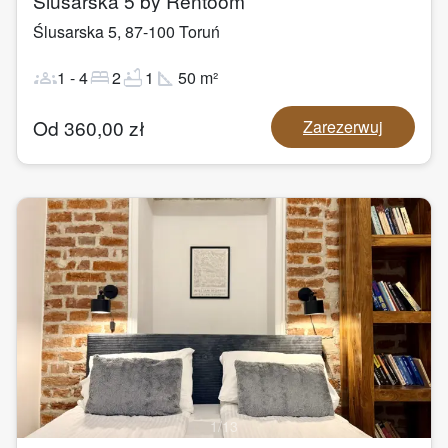
Ślusarska 5 by Rentoom
Ślusarska 5
,
87-100
Toruń
groups
bed
bathtub
square_foot
1
-
4
2
1
50
m²
Od
360,00
zł
Zarezerwuj
1
/
13