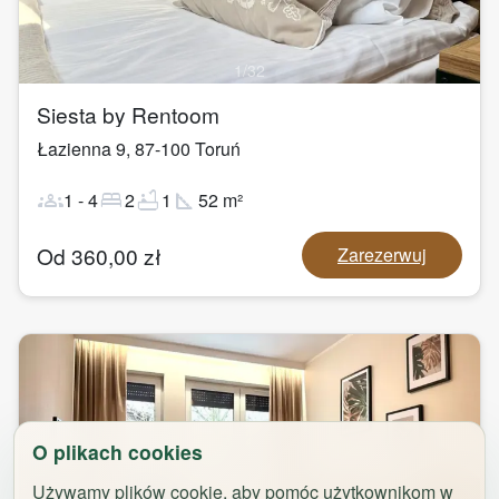
1
/
32
Siesta by Rentoom
Łazienna 9
,
87-100
Toruń
groups
bed
bathtub
square_foot
1
-
4
2
1
52
m²
Od
360,00
zł
Zarezerwuj
O plikach cookies
Używamy plików cookie, aby pomóc użytkownikom w