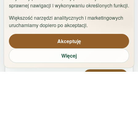
sprawnej nawigacji i wykonywaniu określonych funkcji.
Większość narzędzi analitycznych i marketingowych
1
/
29
uruchamiamy dopiero po akceptacji.
Apartament Logan by Rentoom
Akceptuję
Bydgoska 35
,
87-100
Toruń
Więcej
groups
bed
bathtub
square_foot
1
-
2
2
1
50
m²
Od
479,00
zł
Zarezerwuj