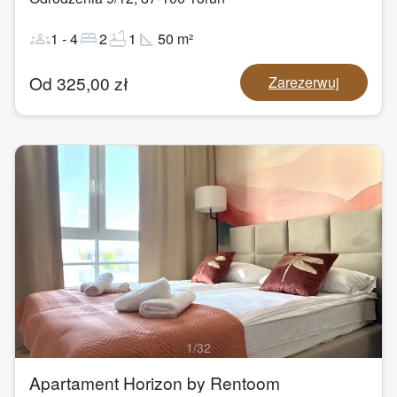
groups
bed
bathtub
square_foot
1
-
4
2
1
50
m²
Od
325,00
zł
Zarezerwuj
1
/
32
Apartament Horizon by Rentoom