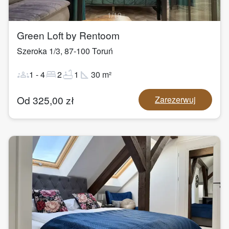
1
/
19
Green Loft by Rentoom
Szeroka 1/3
,
87-100
Toruń
groups
bed
bathtub
square_foot
1
-
4
2
1
30
m²
Od
325,00
zł
Zarezerwuj