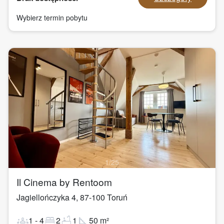
Wybierz termin pobytu
1
/
25
Il Cinema by Rentoom
Jagiellończyka 4
,
87-100
Toruń
groups
bed
bathtub
square_foot
1
-
4
2
1
50
m²