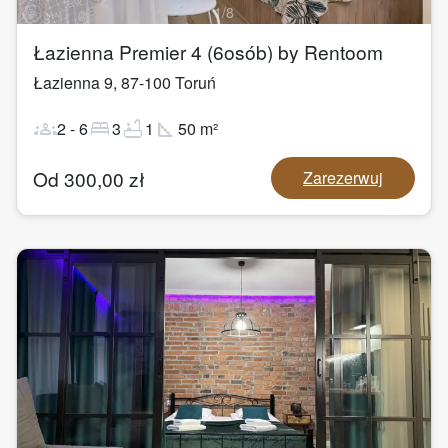
1
/
8
Łazienna Premier 4 (6osób) by Rentoom
Łazienna 9
,
87-100
Toruń
groups
bed
bathtub
square_foot
2
-
6
3
1
50
m²
Od
300,00
zł
Zarezerwuj