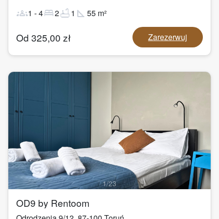
groups
bed
bathtub
square_foot
1
-
4
2
1
55
m²
Od
325,00
zł
Zarezerwuj
1
/
23
OD9 by Rentoom
Odrodzenia 9/12
,
87-100
Toruń