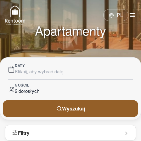
menu
PL
language
Apartamenty
DATY
Kliknij, aby wybrać datę
GOŚCIE
2 dorosłych
Wyszukaj
tune
Filtry