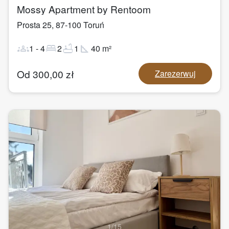
Mossy Apartment by Rentoom
Prosta 25
,
87-100
Toruń
groups
bed
bathtub
square_foot
1
-
4
2
1
40
m²
Od
300,00
zł
Zarezerwuj
1
/
15