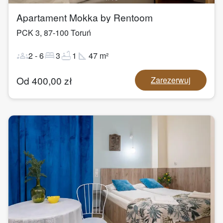
Apartament Mokka by Rentoom
PCK 3
,
87-100
Toruń
groups
bed
bathtub
square_foot
2
-
6
3
1
47
m²
Od
400,00
zł
Zarezerwuj