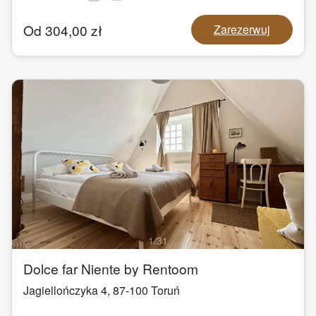
Od
304,00
zł
Zarezerwuj
1
/
31
Dolce far Niente by Rentoom
Jagiellończyka 4
,
87-100
Toruń