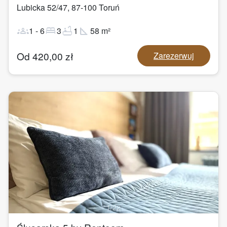
Lubicka 52/47
,
87-100
Toruń
groups
bed
bathtub
square_foot
1
-
6
3
1
58
m²
Od
420,00
zł
Zarezerwuj
1
/
22