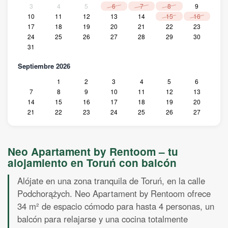
3
4
5
6
7
8
9
10
11
12
13
14
15
16
17
18
19
20
21
22
23
24
25
26
27
28
29
30
31
Septiembre 2026
1
2
3
4
5
6
7
8
9
10
11
12
13
14
15
16
17
18
19
20
21
22
23
24
25
26
27
28
29
30
Octubre 2026
Neo Apartament by Rentoom – tu
1
2
3
4
alojamiento en Toruń con balcón
5
6
7
8
9
10
11
12
13
14
15
16
17
18
Alójate en una zona tranquila de Toruń, en la calle
19
20
21
22
23
24
25
Podchorążych. Neo Apartament by Rentoom ofrece
26
27
28
29
30
31
34 m² de espacio cómodo para hasta 4 personas, un
Noviembre 2026
balcón para relajarse y una cocina totalmente