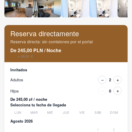
Reserva directamente
Reserva directa: sin comisiones por el portal
De
245,00
PLN
/
Noche
≈ 56,91 €
Invitados
−
+
Adultos
2
−
+
Hijos
0
De 245,00 zł / noche
Selecciona tu fecha de llegada
LUN
MAR
MIÉ
JUE
VIE
SÁB
DOM
Agosto 2026
1
2