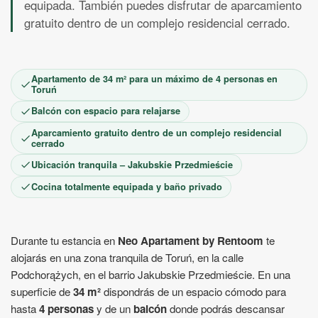
equipada. También puedes disfrutar de aparcamiento
1
2
3
4
5
6
7
8
gratuito dentro de un complejo residencial cerrado.
9
10
11
12
13
14
15
16
17
18
19
20
21
22
23
24
25
26
27
28
29
30
Apartamento de 34 m² para un máximo de 4 personas en
Toruń
Balcón con espacio para relajarse
Aparcamiento gratuito dentro de un complejo residencial
cerrado
Ubicación tranquila – Jakubskie Przedmieście
Cocina totalmente equipada y baño privado
Durante tu estancia en
Neo Apartament by Rentoom
te
alojarás en una zona tranquila de Toruń, en la calle
Podchorążych, en el barrio Jakubskie Przedmieście. En una
superficie de
34 m²
dispondrás de un espacio cómodo para
hasta
4 personas
y de un
balcón
donde podrás descansar