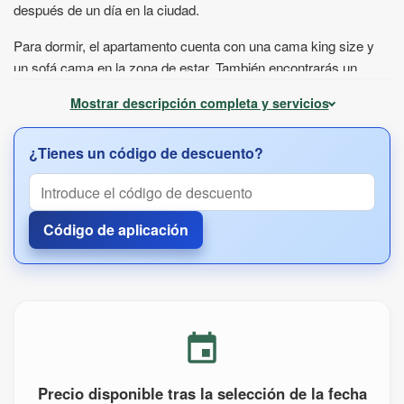
después de un día en la ciudad.
Para dormir, el apartamento cuenta con una cama king size y
un sofá cama en la zona de estar. También encontrarás un
espacio para relajarte y guardar tus pertenencias, mientras que
Mostrar descripción completa y servicios
el baño privado con ducha, lavadora y secador de pelo facilita la
comodidad diaria durante la estancia.
¿Tienes un código de descuento?
Si planeas preparar tus propias comidas, tendrás a tu
disposición una cocina totalmente equipada:
placa de cocina, horno y frigorífico
Código de aplicación
lavavajillas y utensilios de cocina completos
cafetera, hervidor eléctrico y tostadora
mesa de comedor y copas de vino
La zona ofrece fácil acceso a tiendas, restaurantes y transporte
público, y la estación
PKP Toruń
se encuentra a
aproximadamente 1 km. Puedes dejar el coche en el
aparcamiento gratuito dentro del complejo residencial
Precio disponible tras la selección de la fecha