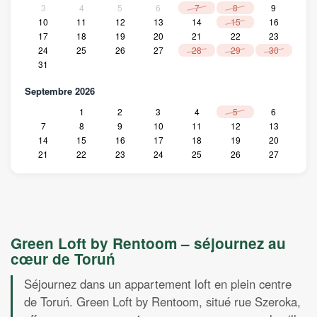
3
4
5
6
7
8
9
10
11
12
13
14
15
16
17
18
19
20
21
22
23
24
25
26
27
28
29
30
31
Septembre 2026
1
2
3
4
5
6
7
8
9
10
11
12
13
14
15
16
17
18
19
20
21
22
23
24
25
26
27
28
29
30
Octobre 2026
1
2
3
4
5
6
7
8
9
10
11
Green Loft by Rentoom – séjournez au
12
13
14
15
16
17
18
cœur de Toruń
19
20
21
22
23
24
25
26
27
28
29
30
31
Séjournez dans un appartement loft en plein centre
Novembre 2026
de Toruń. Green Loft by Rentoom, situé rue Szeroka,