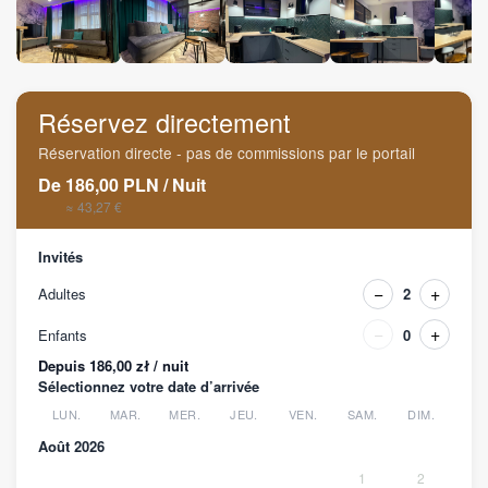
Réservez directement
Réservation directe - pas de commissions par le portail
De
186,00
PLN
/
Nuit
≈ 43,27 €
Invités
−
+
Adultes
2
−
+
Enfants
0
Depuis 186,00 zł / nuit
Sélectionnez votre date d’arrivée
LUN.
MAR.
MER.
JEU.
VEN.
SAM.
DIM.
Août 2026
1
2