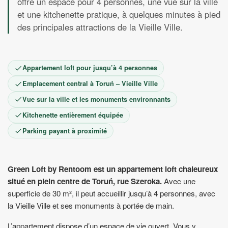
offre un espace pour 4 personnes, une vue sur la ville
1
2
3
4
5
6
7
8
et une kitchenette pratique, à quelques minutes à pied
9
10
11
12
13
14
15
des principales attractions de la Vieille Ville.
16
17
18
19
20
21
22
23
24
25
26
27
28
29
30
Appartement loft pour jusqu’à 4 personnes
Emplacement central à Toruń – Vieille Ville
Vue sur la ville et les monuments environnants
Kitchenette entièrement équipée
Parking payant à proximité
Green Loft by Rentoom est un appartement loft chaleureux
situé en plein centre de Toruń, rue Szeroka.
Avec une
superficie de 30 m², il peut accueillir jusqu’à 4 personnes, avec
la Vieille Ville et ses monuments à portée de main.
L’appartement dispose d’un espace de vie ouvert. Vous y