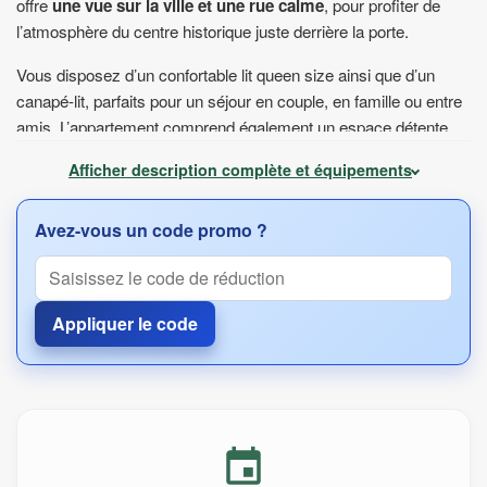
offre
une vue sur la ville et une rue calme
, pour profiter de
l’atmosphère du centre historique juste derrière la porte.
Vous disposez d’un confortable lit queen size ainsi que d’un
canapé-lit, parfaits pour un séjour en couple, en famille ou entre
amis. L’appartement comprend également un espace détente
avec télévision à écran plat et chaînes câblées, ainsi qu’un
Afficher description complète et équipements
bureau si vous avez besoin de travailler ou de préparer votre
prochaine journée en ville.
Avez-vous un code promo ?
La kitchenette permet de préparer un petit-déjeuner avant une
promenade dans Toruń ou un dîner après une journée de
visites. Vous y trouverez un réfrigérateur, un four, une plaque de
Appliquer le code
cuisson, une bouilloire électrique ainsi qu’un ensemble
d’ustensiles de cuisine. Des verres à vin et un plateau de
courtoisie avec café et thé sont également à disposition.
La salle de bains privative comprend une baignoire ou une
douche, des serviettes, un sèche-cheveux ainsi que les
équipements de base. L’appartement dispose aussi d’une entrée