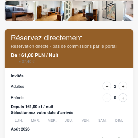
Réservez directement
Réservation directe - pas de commissions par le portail
De
161,00
PLN
/
Nuit
≈ 37,40 €
Invités
−
+
Adultes
2
−
+
Enfants
0
Depuis 161,00 zł / nuit
Sélectionnez votre date d’arrivée
LUN.
MAR.
MER.
JEU.
VEN.
SAM.
DIM.
Août 2026