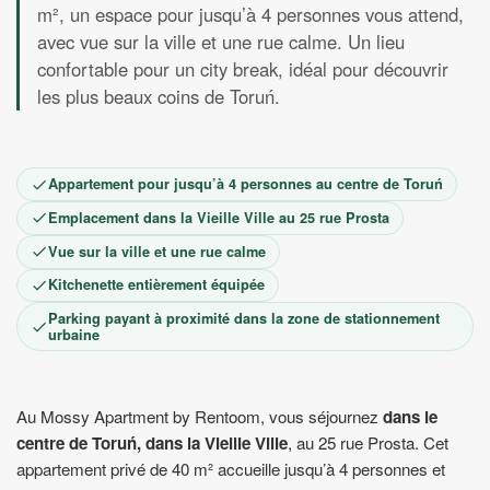
m², un espace pour jusqu’à 4 personnes vous attend,
1
2
3
4
5
6
7
8
avec vue sur la ville et une rue calme. Un lieu
9
10
11
12
13
14
15
confortable pour un city break, idéal pour découvrir
16
17
18
19
20
21
22
les plus beaux coins de Toruń.
23
24
25
26
27
28
29
30
Appartement pour jusqu’à 4 personnes au centre de Toruń
Emplacement dans la Vieille Ville au 25 rue Prosta
Vue sur la ville et une rue calme
Kitchenette entièrement équipée
Parking payant à proximité dans la zone de stationnement
urbaine
Au Mossy Apartment by Rentoom, vous séjournez
dans le
centre de Toruń, dans la Vieille Ville
, au 25 rue Prosta. Cet
appartement privé de 40 m² accueille jusqu’à 4 personnes et