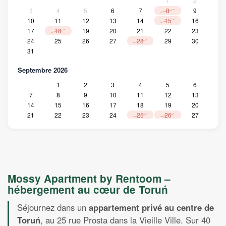
1
2
3
4
5
6
7
8
9
10
11
12
13
14
15
16
17
18
19
20
21
22
23
24
25
26
27
28
29
30
31
Septembre 2026
1
2
3
4
5
6
7
8
9
10
11
12
13
14
15
16
17
18
19
20
21
22
23
24
25
26
27
28
29
30
Octobre 2026
1
2
3
4
5
6
7
8
9
10
11
Mossy Apartment by Rentoom –
12
13
14
15
16
17
18
hébergement au cœur de Toruń
19
20
21
22
23
24
25
26
27
28
29
30
31
Séjournez dans un
appartement privé au centre de
Novembre 2026
Toruń
, au 25 rue Prosta dans la Vieille Ville. Sur 40