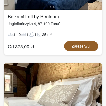
1
/
16
Belkami Loft by Rentoom
Jagiellończyka 4
,
87-100
Toruń
groups
bed
bathtub
square_foot
1
-
2
1
1
25
m²
Od
373,00
zł
Zarezerwuj