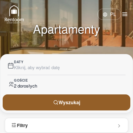
menu
PL
language
Apartamenty
DATY
Kliknij, aby wybrać datę
GOŚCIE
2 dorosłych
Wyszukaj
tune
Filtry