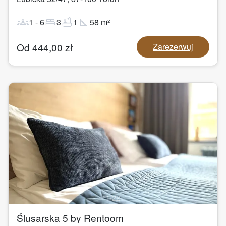
groups
bed
bathtub
square_foot
1
-
6
3
1
58
m²
Od
444,00
zł
Zarezerwuj
1
/
22
Ślusarska 5 by Rentoom