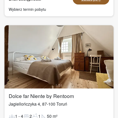
Wybierz termin pobytu
1
/
31
Dolce far Niente by Rentoom
Jagiellończyka 4
,
87-100
Toruń
groups
bed
bathtub
square_foot
1
-
4
2
1
50
m²