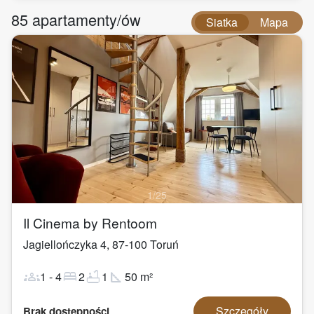
85
apartamenty/ów
Siatka
Mapa
1
/
25
Il Cinema by Rentoom
Jagiellończyka 4
,
87-100
Toruń
groups
bed
bathtub
square_foot
1
-
4
2
1
50
m²
Szczegóły
Brak dostępności