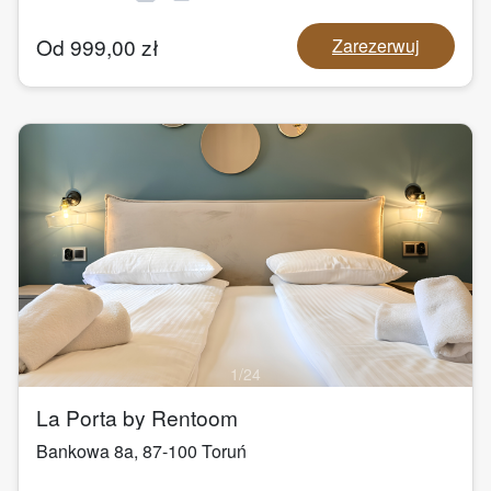
Od
999,00
zł
Zarezerwuj
1
/
24
La Porta by Rentoom
Bankowa 8a
,
87-100
Toruń