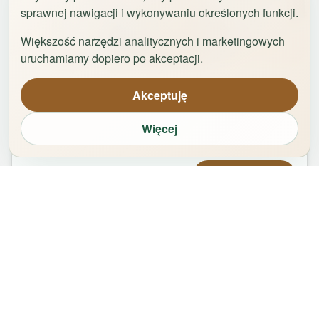
sprawnej nawigacji i wykonywaniu określonych funkcji.
Większość narzędzi analitycznych i marketingowych
1
/
42
uruchamiamy dopiero po akceptacji.
Uniwersytet by Rentoom
Akceptuję
Fałata 19c
,
87-100
Toruń
Więcej
groups
bed
bathtub
square_foot
2
-
8
5
1
65
m²
Od
439,00
zł
Zarezerwuj