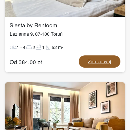
1
/
32
Siesta by Rentoom
Łazienna 9
,
87-100
Toruń
groups
bed
bathtub
square_foot
1
-
4
2
1
52
m²
Od
384,00
zł
Zarezerwuj