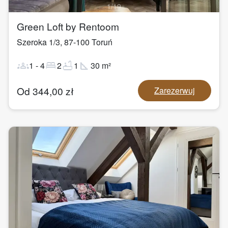
1
/
19
Green Loft by Rentoom
Szeroka 1/3
,
87-100
Toruń
groups
bed
bathtub
square_foot
1
-
4
2
1
30
m²
Od
344,00
zł
Zarezerwuj