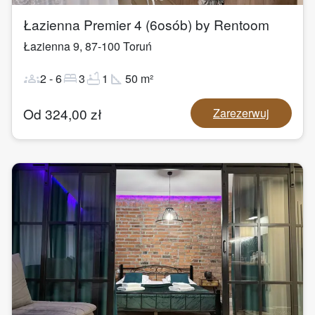
Łazienna Premier 4 (6osób) by Rentoom
Łazienna 9
,
87-100
Toruń
groups
bed
bathtub
square_foot
2
-
6
3
1
50
m²
Od
324,00
zł
Zarezerwuj