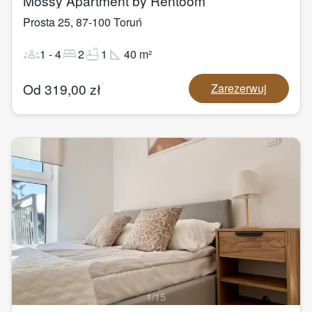
Mossy Apartment by Rentoom
Prosta 25
,
87-100
Toruń
groups
bed
bathtub
square_foot
1
-
4
2
1
40
m²
Od
319,00
zł
Zarezerwuj
1
/
15