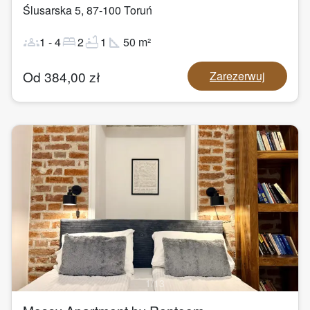
Ślusarska 5
,
87-100
Toruń
groups
bed
bathtub
square_foot
1
-
4
2
1
50
m²
Od
384,00
zł
Zarezerwuj
1
/
13