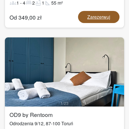
groups
bed
bathtub
square_foot
1
-
4
2
1
55
m²
Od
349,00
zł
Zarezerwuj
1
/
23
OD9 by Rentoom
Odrodzenia 9/12
,
87-100
Toruń