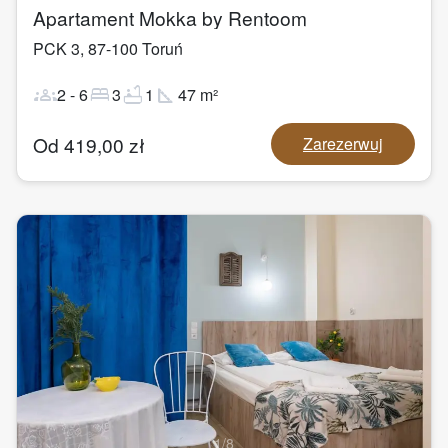
Apartament Mokka by Rentoom
PCK 3
,
87-100
Toruń
groups
bed
bathtub
square_foot
2
-
6
3
1
47
m²
Od
419,00
zł
Zarezerwuj
1
/
8