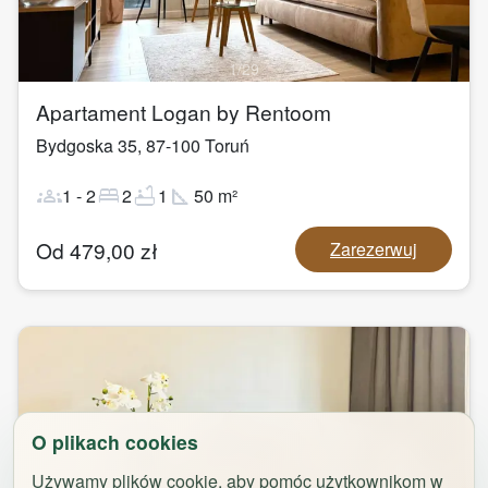
1
/
29
Apartament Logan by Rentoom
Bydgoska 35
,
87-100
Toruń
groups
bed
bathtub
square_foot
1
-
2
2
1
50
m²
Od
479,00
zł
Zarezerwuj
O plikach cookies
Używamy plików cookie, aby pomóc użytkownikom w