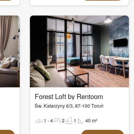
1
/
8
Forest Loft by Rentoom
Św. Katarzyny 6/3
,
87-100
Toruń
groups
bed
bathtub
square_foot
1
-
4
2
1
40
m²