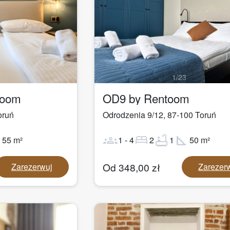
1
/
23
toom
OD9 by Rentoom
oruń
Odrodzenia 9/12
,
87-100
Toruń
ot
groups
bed
bathtub
square_foot
55
m²
1
-
4
2
1
50
m²
Od
348,00
zł
Zarezerwuj
Zarezer