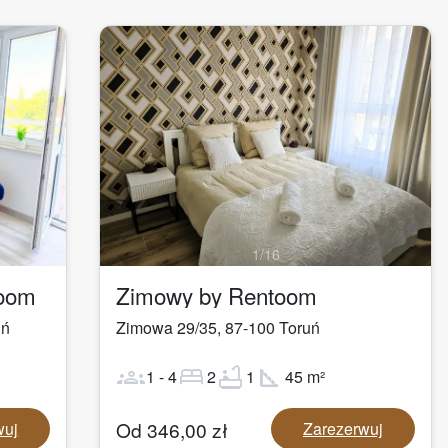
1
/
16
toom
Zimowy by Rentoom
uń
Zimowa 29/35
,
87-100
Toruń
groups
bed
bathtub
square_foot
1
-
4
2
1
45
m²
Od
346,00
zł
wuj
Zarezerwuj