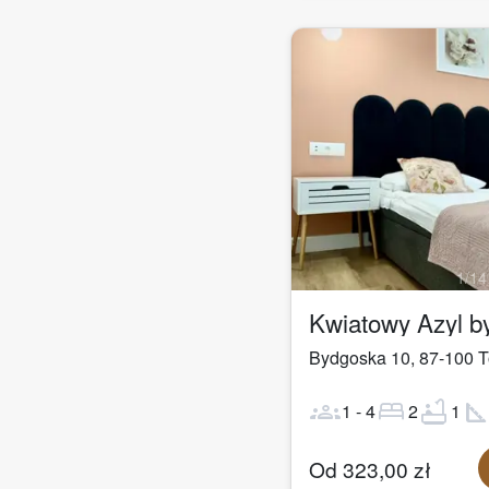
1
/
14
Kwiatowy Azyl 
Bydgoska 10
,
87-100
T
groups
bed
bathtub
square_fo
1
-
4
2
1
Od
323,00
zł