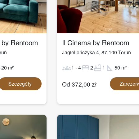
1
/
25
a by Rentoom
Il Cinema by Rentoom
ruń
Jagiellończyka 4
,
87-100
Toruń
ot
groups
bed
bathtub
square_foot
20
m²
1
-
4
2
1
50
m²
Od
372,00
zł
Szczegóły
Zarezer