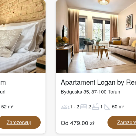
1
/
29
om
ruń
Bydgoska 35
,
87-100
Toruń
ot
groups
bed
bathtub
square_foot
52
m²
1
-
2
2
1
50
m²
Od
479,00
zł
Zarezerwuj
Zarezer