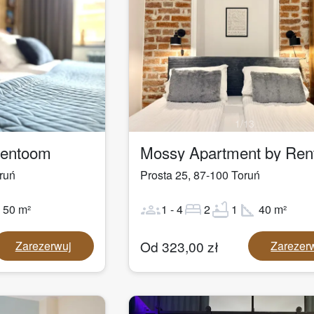
1
/
13
Rentoom
Mossy Apartment by Re
ruń
Prosta 25
,
87-100
Toruń
ot
groups
bed
bathtub
square_foot
50
m²
1
-
4
2
1
40
m²
Od
323,00
zł
Zarezerwuj
Zarezer