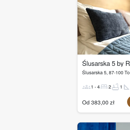
1
/
22
Ślusarska 5 by 
Ślusarska 5
,
87-100
To
groups
bed
bathtub
square_fo
1
-
4
2
1
Od
383,00
zł