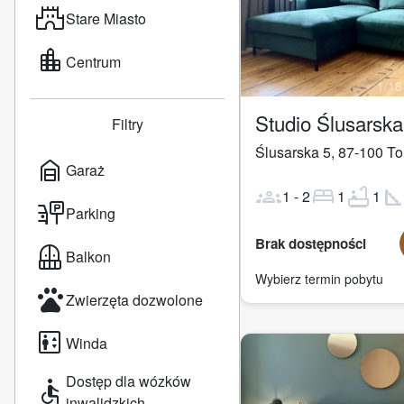
castle
Stare Miasto
location_city
Centrum
1
/
18
Studio Ślusarsk
Filtry
Ślusarska 5
,
87-100
To
garage_home
Garaż
groups
bed
bathtub
square_fo
1
-
2
1
1
parking_sign
Parking
Brak dostępności
balcony
Balkon
Wybierz termin pobytu
pets
Zwierzęta dozwolone
elevator
Winda
Dostęp dla wózków
accessible
inwalidzkich