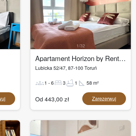
1
/
32
Apartament Horizon by Rentoom
Lubicka 52/47
,
87-100
Toruń
groups
bed
bathtub
square_foot
1
-
6
3
1
58
m²
Od
443,00
zł
wuj
Zarezerwuj