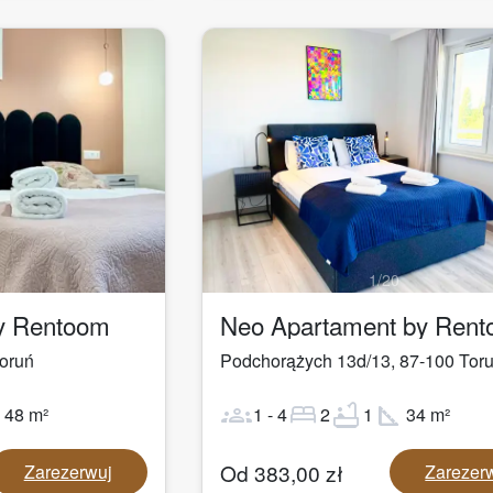
1
/
20
by Rentoom
Neo Apartament by Ren
oruń
Podchorążych 13d/13
,
87-100
Tor
ot
groups
bed
bathtub
square_foot
48
m²
1
-
4
2
1
34
m²
Od
383,00
zł
Zarezerwuj
Zarezer