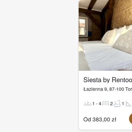
1
/
32
Siesta by Rento
Łazienna 9
,
87-100
To
groups
bed
bathtub
square_fo
1
-
4
2
1
Od
383,00
zł