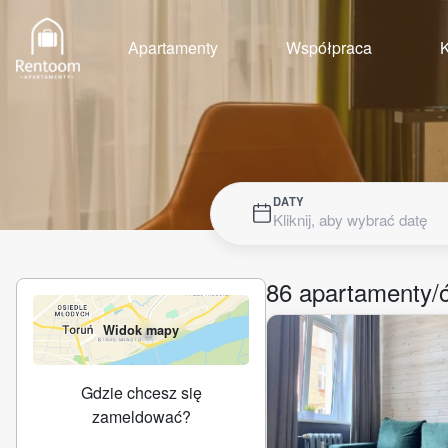
Apartamenty
Współpraca
K
DATY
Kliknij, aby wybrać datę
86
apartamenty/
Widok mapy
Gdzie chcesz się
zameldować?