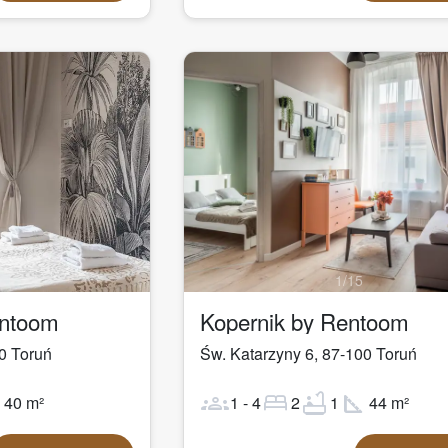
1
/
15
entoom
Kopernik by Rentoom
0
Toruń
Św. Katarzyny 6
,
87-100
Toruń
ot
groups
bed
bathtub
square_foot
40
m²
1
-
4
2
1
44
m²