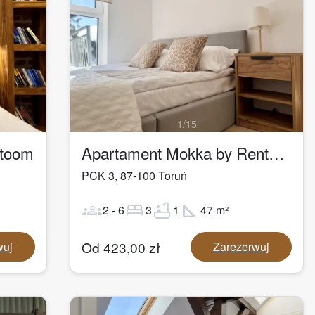
1
/
15
ntoom
Apartament Mokka by Rentoom
PCK 3
,
87-100
Toruń
groups
bed
bathtub
square_foot
2
-
6
3
1
47
m²
Od
423,00
zł
wuj
Zarezerwuj