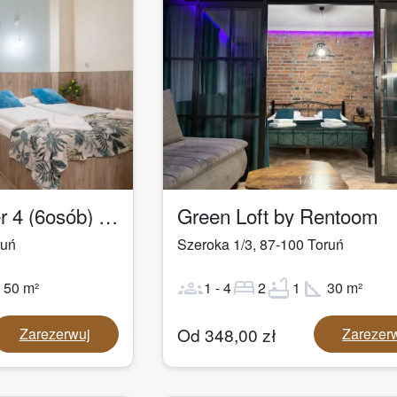
1
/
19
Łazienna Premier 4 (6osób) by Rentoom
Green Loft by Rentoom
ruń
Szeroka 1/3
,
87-100
Toruń
ot
groups
bed
bathtub
square_foot
50
m²
1
-
4
2
1
30
m²
Od
348,00
zł
Zarezerwuj
Zarezer