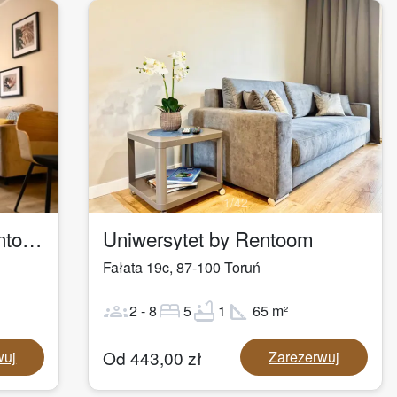
1
/
42
Apartament Logan by Rentoom
Uniwersytet by Rentoom
Fałata 19c
,
87-100
Toruń
groups
bed
bathtub
square_foot
2
-
8
5
1
65
m²
Od
443,00
zł
wuj
Zarezerwuj