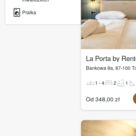
local_laundry_service
Pralka
1
/
24
La Porta by Ren
Bankowa 8a
,
87-100
T
groups
bed
bathtub
square_fo
1
-
4
2
1
Od
348,00
zł