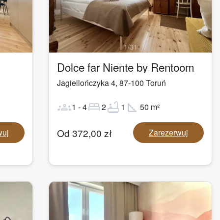
1
/
31
Dolce far Niente by Rentoom
Jagiellończyka 4
,
87-100
Toruń
groups
bed
bathtub
square_foot
1
-
4
2
1
50
m²
Od
372,00
zł
wuj
Zarezerwuj