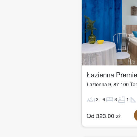
1
/
8
Łazienna 9
,
87-100
To
groups
bed
bathtub
square_fo
2
-
6
3
1
Od
323,00
zł