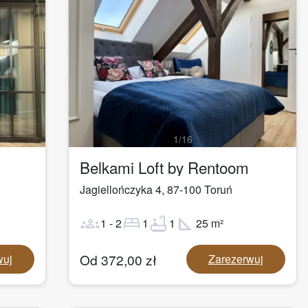
1
/
16
Belkami Loft by Rentoom
Jagiellończyka 4
,
87-100
Toruń
groups
bed
bathtub
square_foot
1
-
2
1
1
25
m²
Od
372,00
zł
wuj
Zarezerwuj