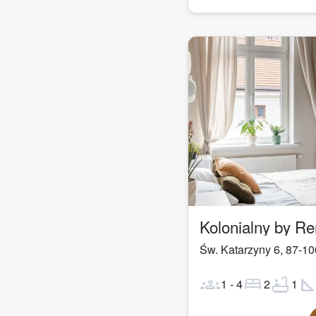
1
/
10
Kolonialny by R
Św. Katarzyny 6
,
87-10
groups
bed
bathtub
square_fo
1
-
4
2
1