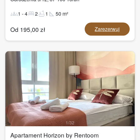
groups
bed
bathtub
square_foot
1
-
4
2
1
50
m²
Od
195,00
zł
Zarezerwuj
1
/
32
Apartament Horizon by Rentoom