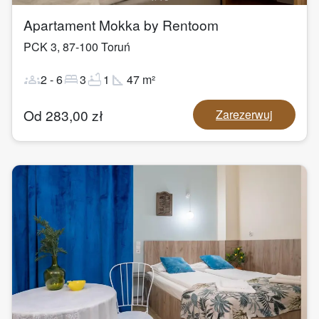
Apartament Mokka by Rentoom
PCK 3
,
87-100
Toruń
groups
bed
bathtub
square_foot
2
-
6
3
1
47
m²
Od
283,00
zł
Zarezerwuj