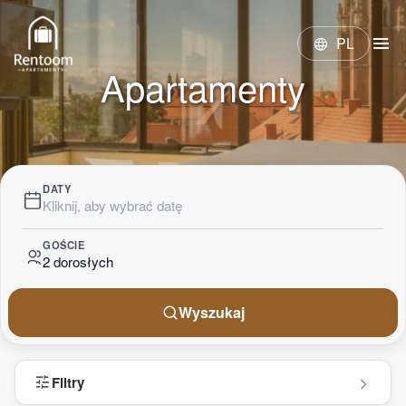
menu
PL
language
Apartamenty
DATY
Kliknij, aby wybrać datę
GOŚCIE
2 dorosłych
Wyszukaj
tune
Filtry