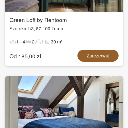
1
/
19
Green Loft by Rentoom
Szeroka 1/3
,
87-100
Toruń
groups
bed
bathtub
square_foot
1
-
4
2
1
30
m²
Od
185,00
zł
Zarezerwuj