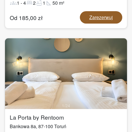
groups
bed
bathtub
square_foot
1
-
4
2
1
50
m²
Od
185,00
zł
Zarezerwuj
1
/
24
La Porta by Rentoom
Bankowa 8a
,
87-100
Toruń