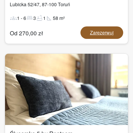
Lubicka 52/47
,
87-100
Toruń
groups
bed
bathtub
square_foot
1
-
6
3
1
58
m²
Od
270,00
zł
Zarezerwuj
1
/
22