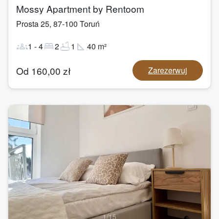
Mossy Apartment by Rentoom
Prosta 25
,
87-100
Toruń
groups
bed
bathtub
square_foot
1
-
4
2
1
40
m²
Od
160,00
zł
Zarezerwuj
1
/
15