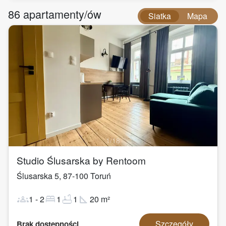
86
apartamenty/ów
Siatka
Mapa
1
/
18
Studio Ślusarska by Rentoom
Ślusarska 5
,
87-100
Toruń
groups
bed
bathtub
square_foot
1
-
2
1
1
20
m²
Szczegóły
Brak dostępności