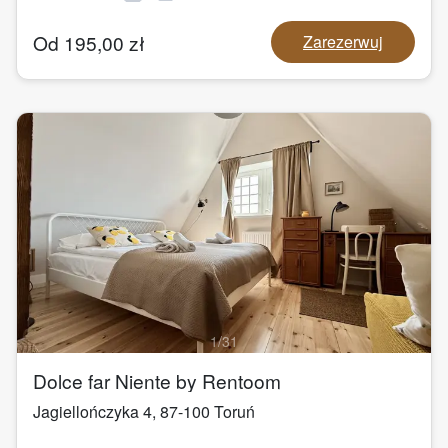
Od
195,00
zł
Zarezerwuj
1
/
31
Dolce far Niente by Rentoom
Jagiellończyka 4
,
87-100
Toruń