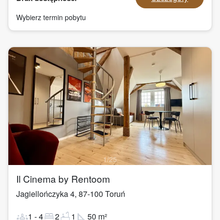
Wybierz termin pobytu
1
/
25
Il Cinema by Rentoom
Jagiellończyka 4
,
87-100
Toruń
groups
bed
bathtub
square_foot
1
-
4
2
1
50
m²