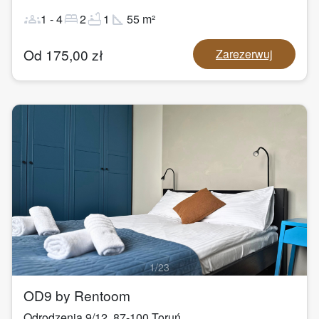
groups
bed
bathtub
square_foot
1
-
4
2
1
55
m²
Od
175,00
zł
Zarezerwuj
1
/
23
OD9 by Rentoom
Odrodzenia 9/12
,
87-100
Toruń