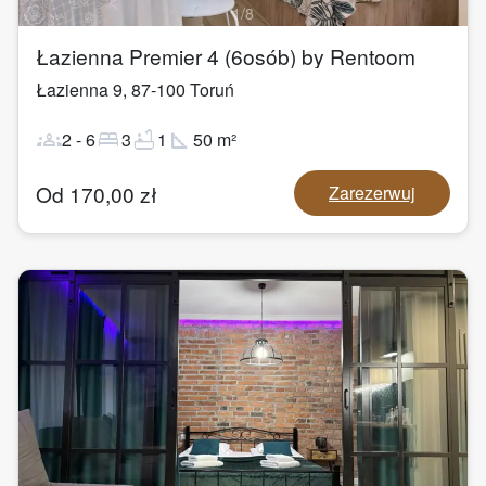
1
/
8
Łazienna Premier 4 (6osób) by Rentoom
Łazienna 9
,
87-100
Toruń
groups
bed
bathtub
square_foot
2
-
6
3
1
50
m²
Od
170,00
zł
Zarezerwuj