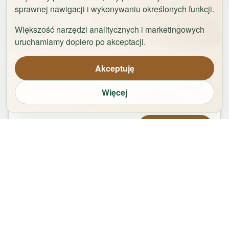
sprawnej nawigacji i wykonywaniu określonych funkcji.
Większość narzędzi analitycznych i marketingowych
1
/
29
uruchamiamy dopiero po akceptacji.
Apartament Logan by Rentoom
Akceptuję
Bydgoska 35
,
87-100
Toruń
Więcej
groups
bed
bathtub
square_foot
1
-
2
2
1
50
m²
Od
370,00
zł
Zarezerwuj