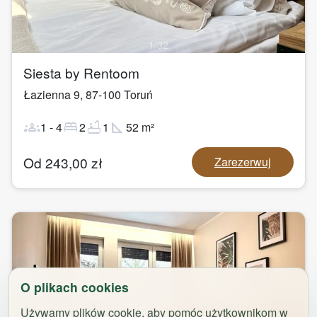
1
/
32
Siesta by Rentoom
Łazienna 9
,
87-100
Toruń
groups
bed
bathtub
square_foot
1
-
4
2
1
52
m²
Od
243,00
zł
Zarezerwuj
O plikach cookies
Używamy plików cookie, aby pomóc użytkownikom w