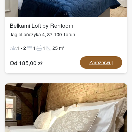
1
/
16
Belkami Loft by Rentoom
Jagiellończyka 4
,
87-100
Toruń
groups
bed
bathtub
square_foot
1
-
2
1
1
25
m²
Od
185,00
zł
Zarezerwuj