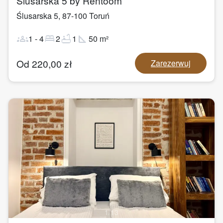
Ślusarska 5 by Rentoom
Ślusarska 5
,
87-100
Toruń
groups
bed
bathtub
square_foot
1
-
4
2
1
50
m²
Od
220,00
zł
Zarezerwuj
1
/
13