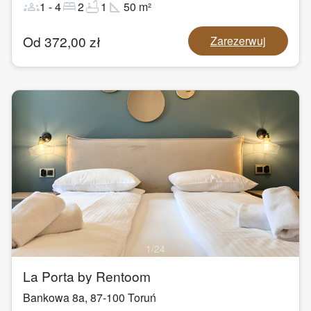
groups
bed
bathtub
square_foot
1
-
4
2
1
50
m²
Od
372,00
zł
Zarezerwuj
1
/
24
La Porta by Rentoom
Bankowa 8a
,
87-100
Toruń