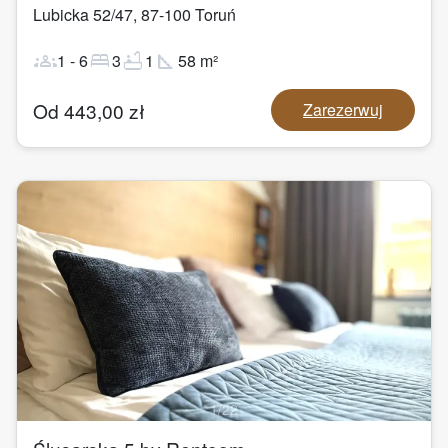
Lubicka 52/47
,
87-100
Toruń
groups
bed
bathtub
square_foot
1
-
6
3
1
58
m²
Od
443,00
zł
Zarezerwuj
1
/
22