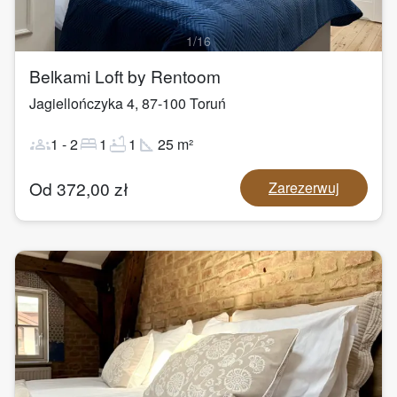
1
/
16
Belkami Loft by Rentoom
Jagiellończyka 4
,
87-100
Toruń
groups
bed
bathtub
square_foot
1
-
2
1
1
25
m²
Od
372,00
zł
Zarezerwuj