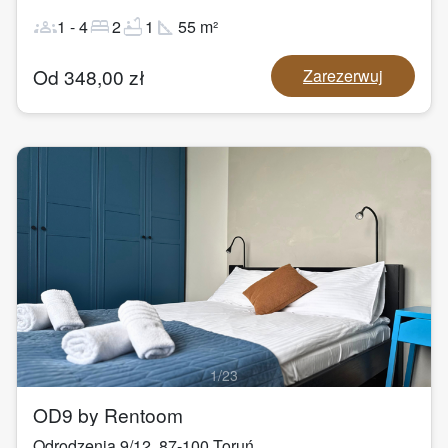
groups
bed
bathtub
square_foot
1
-
4
2
1
55
m²
Od
348,00
zł
Zarezerwuj
1
/
23
OD9 by Rentoom
Odrodzenia 9/12
,
87-100
Toruń