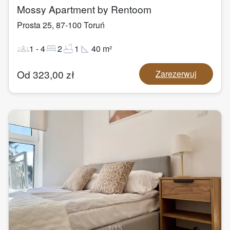
Mossy Apartment by Rentoom
Prosta 25
,
87-100
Toruń
groups
bed
bathtub
square_foot
1
-
4
2
1
40
m²
Od
323,00
zł
Zarezerwuj
1
/
15