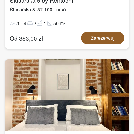
Ślusarska 5 by Rentoom
Ślusarska 5
,
87-100
Toruń
groups
bed
bathtub
square_foot
1
-
4
2
1
50
m²
Od
383,00
zł
Zarezerwuj
1
/
13