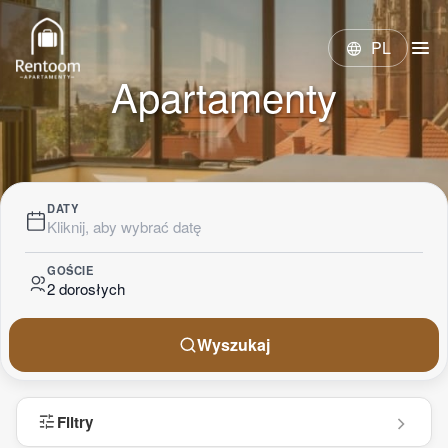
menu
PL
language
Apartamenty
DATY
Kliknij, aby wybrać datę
GOŚCIE
2 dorosłych
Wyszukaj
tune
Filtry