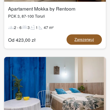
Apartament Mokka by Rentoom
PCK 3
,
87-100
Toruń
groups
bed
bathtub
square_foot
2
-
6
3
1
47
m²
Od
423,00
zł
Zarezerwuj