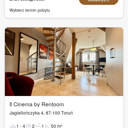
Wybierz termin pobytu
1
/
25
Il Cinema by Rentoom
Jagiellończyka 4
,
87-100
Toruń
groups
bed
bathtub
square_foot
1
-
4
2
1
50
m²