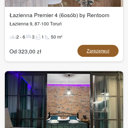
1
/
8
Łazienna Premier 4 (6osób) by Rentoom
Łazienna 9
,
87-100
Toruń
groups
bed
bathtub
square_foot
2
-
6
3
1
50
m²
Od
323,00
zł
Zarezerwuj