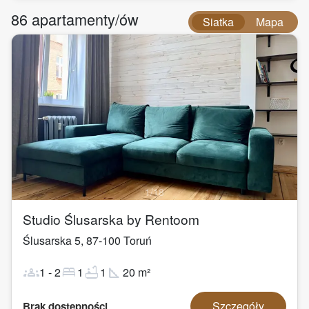
86
apartamenty/ów
Siatka
Mapa
1
/
18
Studio Ślusarska by Rentoom
Ślusarska 5
,
87-100
Toruń
groups
bed
bathtub
square_foot
1
-
2
1
1
20
m²
Szczegóły
Brak dostępności