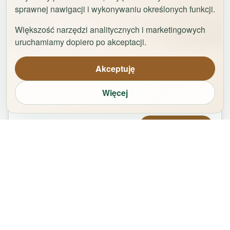
sprawnej nawigacji i wykonywaniu określonych funkcji.
Większość narzędzi analitycznych i marketingowych
1
/
29
uruchamiamy dopiero po akceptacji.
Apartament Logan by Rentoom
Akceptuję
Bydgoska 35
,
87-100
Toruń
Więcej
groups
bed
bathtub
square_foot
1
-
2
2
1
50
m²
Od
479,00
zł
Zarezerwuj