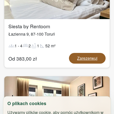
1
/
32
Siesta by Rentoom
Łazienna 9
,
87-100
Toruń
groups
bed
bathtub
square_foot
1
-
4
2
1
52
m²
Od
383,00
zł
Zarezerwuj
O plikach cookies
Używamy plików cookie, aby pomóc użytkownikom w