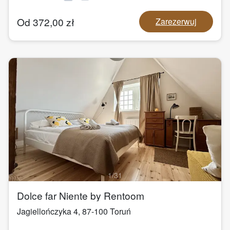
Od
372,00
zł
Zarezerwuj
1
/
31
Dolce far Niente by Rentoom
Jagiellończyka 4
,
87-100
Toruń