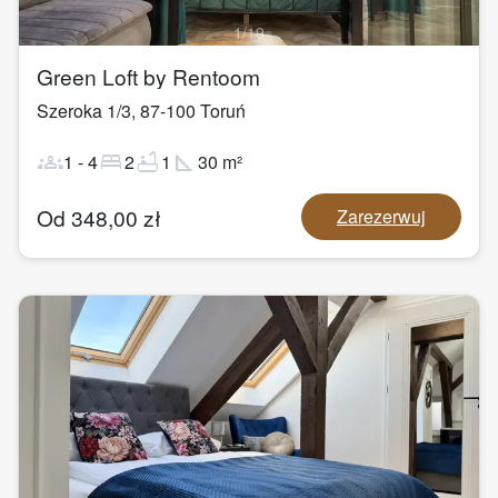
1
/
19
Green Loft by Rentoom
Szeroka 1/3
,
87-100
Toruń
groups
bed
bathtub
square_foot
1
-
4
2
1
30
m²
Od
348,00
zł
Zarezerwuj