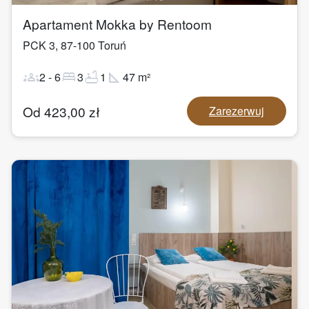
Apartament Mokka by Rentoom
PCK 3
,
87-100
Toruń
groups
bed
bathtub
square_foot
2
-
6
3
1
47
m²
Od
423,00
zł
Zarezerwuj