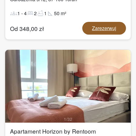
groups
bed
bathtub
square_foot
1
-
4
2
1
50
m²
Od
348,00
zł
Zarezerwuj
1
/
32
Apartament Horizon by Rentoom