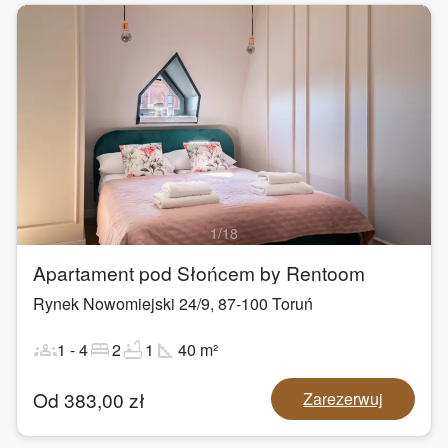
1
/
18
Apartament pod Słońcem by Rentoom
Rynek Nowomiejski 24/9
,
87-100
Toruń
groups
bed
bathtub
square_foot
1
-
4
2
1
40
m²
Od
383,00
zł
Zarezerwuj