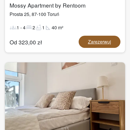
Mossy Apartment by Rentoom
Prosta 25
,
87-100
Toruń
groups
bed
bathtub
square_foot
1
-
4
2
1
40
m²
Od
323,00
zł
Zarezerwuj
1
/
15