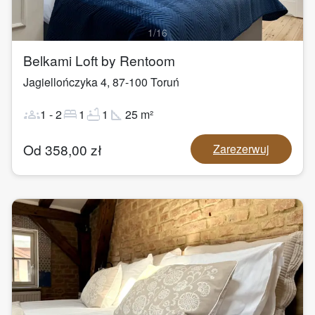
1
/
16
Belkami Loft by Rentoom
Jagiellończyka 4
,
87-100
Toruń
groups
bed
bathtub
square_foot
1
-
2
1
1
25
m²
Od
358,00
zł
Zarezerwuj