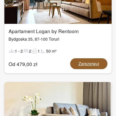
1
/
29
Apartament Logan by Rentoom
Bydgoska 35
,
87-100
Toruń
groups
bed
bathtub
square_foot
1
-
2
2
1
50
m²
Od
479,00
zł
Zarezerwuj