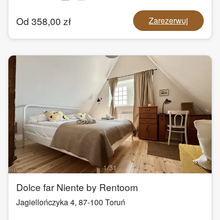
Od
358,00
zł
Zarezerwuj
1
/
31
Dolce far Niente by Rentoom
Jagiellończyka 4
,
87-100
Toruń