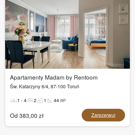
1
/
21
Apartamenty Madam by Rentoom
Św. Katarzyny 6/4
,
87-100
Toruń
groups
bed
bathtub
square_foot
1
-
4
2
1
44
m²
Od
383,00
zł
Zarezerwuj