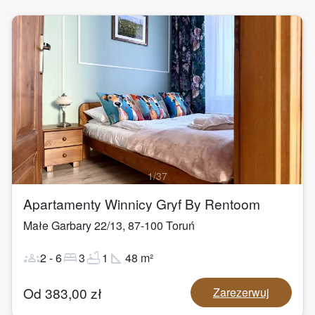
1
/
37
Apartamenty Winnicy Gryf By Rentoom
Małe Garbary 22/13
,
87-100
Toruń
groups
bed
bathtub
square_foot
2
-
6
3
1
48
m²
Od
383,00
zł
Zarezerwuj