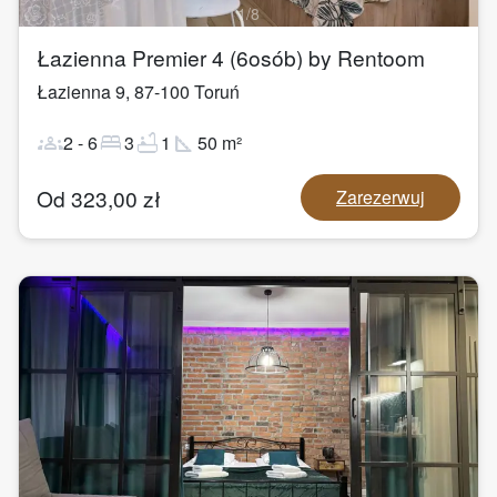
1
/
8
Łazienna Premier 4 (6osób) by Rentoom
Łazienna 9
,
87-100
Toruń
groups
bed
bathtub
square_foot
2
-
6
3
1
50
m²
Od
323,00
zł
Zarezerwuj