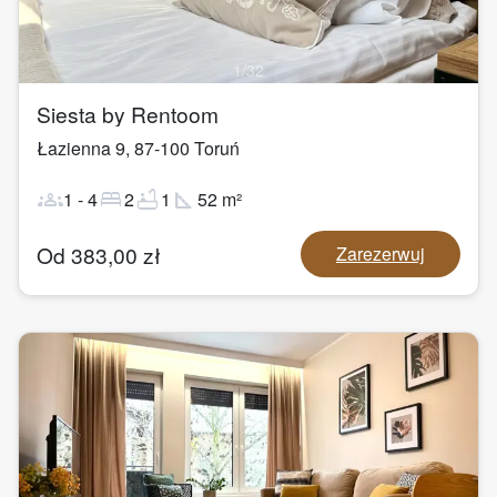
1
/
32
Siesta by Rentoom
Łazienna 9
,
87-100
Toruń
groups
bed
bathtub
square_foot
1
-
4
2
1
52
m²
Od
383,00
zł
Zarezerwuj