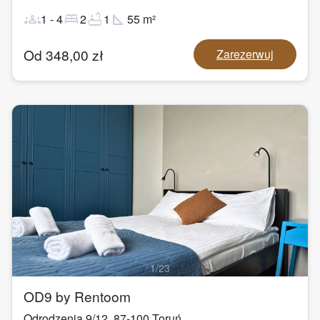
groups
bed
bathtub
square_foot
1
-
4
2
1
55
m²
Od
348,00
zł
Zarezerwuj
1
/
23
OD9 by Rentoom
Odrodzenia 9/12
,
87-100
Toruń