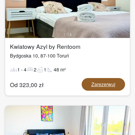
1
/
14
Kwiatowy Azyl by Rentoom
Bydgoska 10
,
87-100
Toruń
groups
bed
bathtub
square_foot
1
-
4
2
1
48
m²
Od
323,00
zł
Zarezerwuj