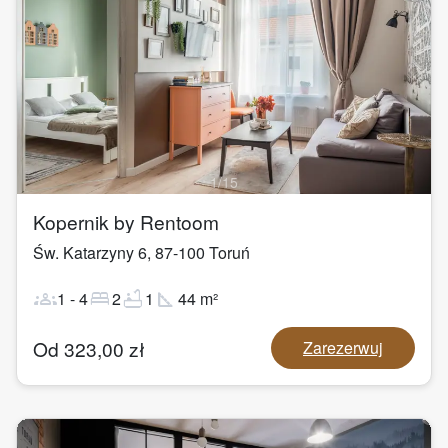
1
/
15
Kopernik by Rentoom
Św. Katarzyny 6
,
87-100
Toruń
groups
bed
bathtub
square_foot
1
-
4
2
1
44
m²
Od
323,00
zł
Zarezerwuj