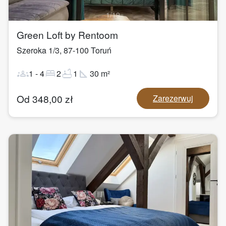
1
/
19
Green Loft by Rentoom
Szeroka 1/3
,
87-100
Toruń
groups
bed
bathtub
square_foot
1
-
4
2
1
30
m²
Od
348,00
zł
Zarezerwuj