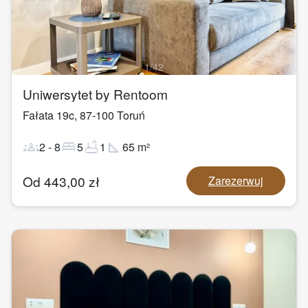
1
/
42
Uniwersytet by Rentoom
Fałata 19c
,
87-100
Toruń
groups
bed
bathtub
square_foot
2
-
8
5
1
65
m²
Od
443,00
zł
Zarezerwuj