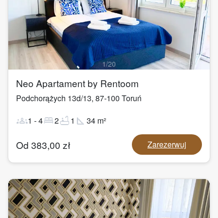
1
/
20
Neo Apartament by Rentoom
Podchorążych 13d/13
,
87-100
Toruń
groups
bed
bathtub
square_foot
1
-
4
2
1
34
m²
Od
383,00
zł
Zarezerwuj