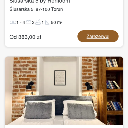
Ślusarska 5 by Rentoom
Ślusarska 5
,
87-100
Toruń
groups
bed
bathtub
square_foot
1
-
4
2
1
50
m²
Od
383,00
zł
Zarezerwuj
1
/
13