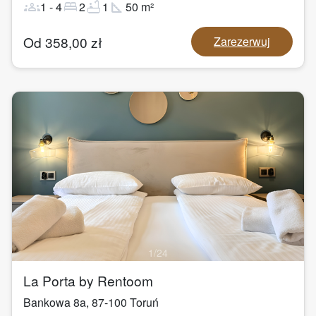
groups
bed
bathtub
square_foot
1
-
4
2
1
50
m²
Od
358,00
zł
Zarezerwuj
1
/
24
La Porta by Rentoom
Bankowa 8a
,
87-100
Toruń