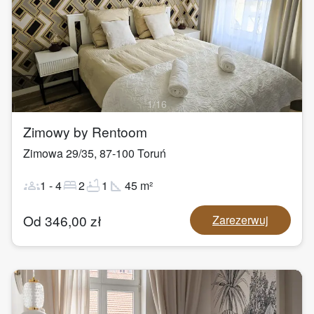
1
/
16
Zimowy by Rentoom
Zimowa 29/35
,
87-100
Toruń
groups
bed
bathtub
square_foot
1
-
4
2
1
45
m²
Od
346,00
zł
Zarezerwuj