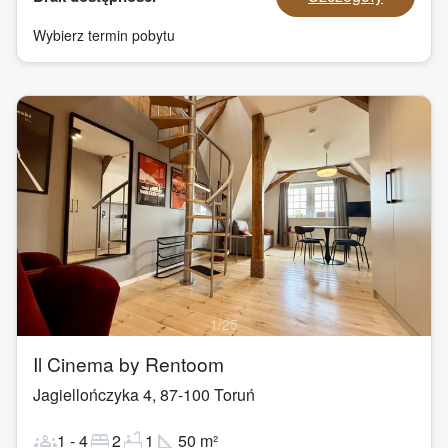
Wybierz termin pobytu
1
/
25
Il Cinema by Rentoom
Jagiellończyka 4
,
87-100
Toruń
groups
bed
bathtub
square_foot
1
-
4
2
1
50
m²