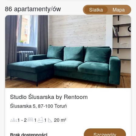
86
apartamenty/ów
Siatka
Mapa
1
/
18
Studio Ślusarska by Rentoom
Ślusarska 5
,
87-100
Toruń
groups
bed
bathtub
square_foot
1
-
2
1
1
20
m²
Szczegóły
Brak dostępności