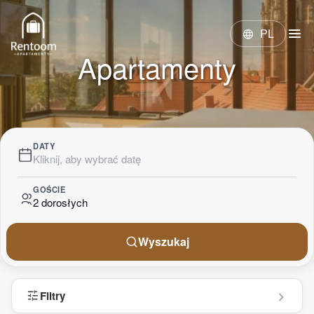
menu
PL
language
Apartamenty
DATY
Kliknij, aby wybrać datę
GOŚCIE
2 dorosłych
Wyszukaj
tune
Filtry