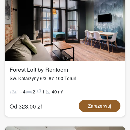
1
/
8
Forest Loft by Rentoom
Św. Katarzyny 6/3
,
87-100
Toruń
groups
bed
bathtub
square_foot
1
-
4
2
1
40
m²
Od
323,00
zł
Zarezerwuj