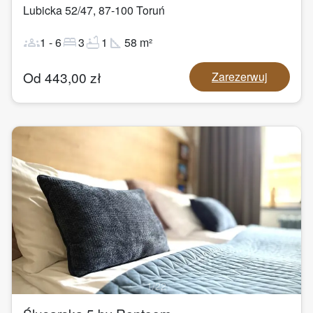
Lubicka 52/47
,
87-100
Toruń
groups
bed
bathtub
square_foot
1
-
6
3
1
58
m²
Od
443,00
zł
Zarezerwuj
1
/
22