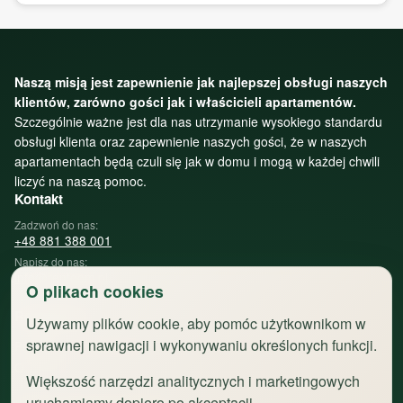
Naszą misją jest zapewnienie jak najlepszej obsługi naszych
klientów, zarówno gości jak i właścicieli apartamentów.
Szczególnie ważne jest dla nas utrzymanie wysokiego standardu
obsługi klienta oraz zapewnienie naszych gości, że w naszych
apartamentach będą czuli się jak w domu i mogą w każdej chwili
liczyć na naszą pomoc.
Kontakt
Zadzwoń do nas:
+48 881 388 001
Napisz do nas:
info@rentoom.pl
O plikach cookies
Regulaminy
Używamy plików cookie, aby pomóc użytkownikom w
sprawnej nawigacji i wykonywaniu określonych funkcji.
Przejdź do regulaminów
O Toruniu
Większość narzędzi analitycznych i marketingowych
uruchamiamy dopiero po akceptacji.