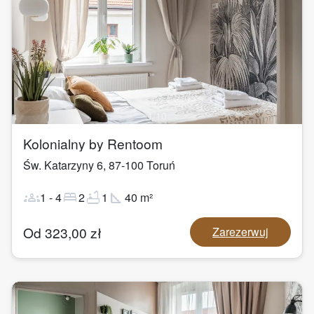
1
/
10
Kolonialny by Rentoom
Św. Katarzyny 6
,
87-100
Toruń
groups
bed
bathtub
square_foot
1
-
4
2
1
40
m²
Od
323,00
zł
Zarezerwuj