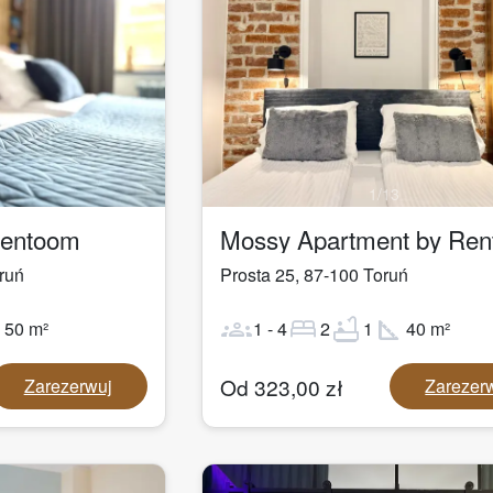
1
/
13
Rentoom
Mossy Apartment by Re
ruń
Prosta 25
,
87-100
Toruń
ot
groups
bed
bathtub
square_foot
50
m²
1
-
4
2
1
40
m²
Od
323,00
zł
Zarezerwuj
Zarezer