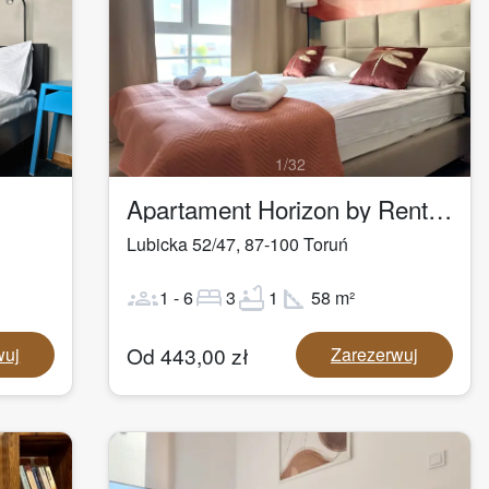
1
/
32
Apartament Horizon by Rentoom
Lubicka 52/47
,
87-100
Toruń
groups
bed
bathtub
square_foot
1
-
6
3
1
58
m²
Od
443,00
zł
wuj
Zarezerwuj