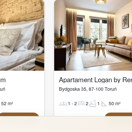
1
/
29
om
ruń
Bydgoska 35
,
87-100
Toruń
ot
groups
bed
bathtub
square_foot
52
m²
1
-
2
2
1
50
m²
Od
479,00
zł
Zarezerwuj
Zarezer