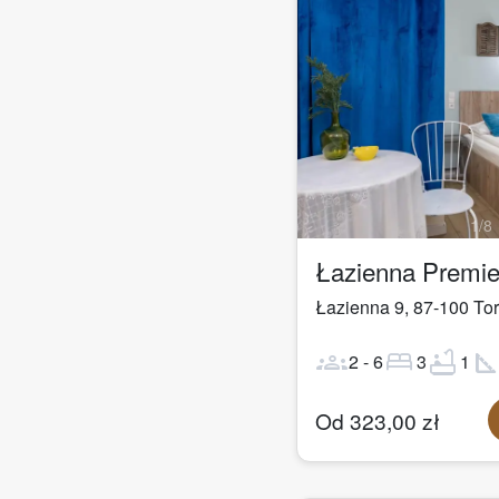
1
/
8
Łazienna 9
,
87-100
To
groups
bed
bathtub
square_fo
2
-
6
3
1
Od
323,00
zł