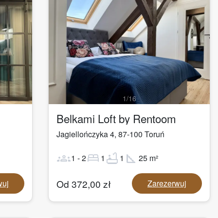
1
/
16
Belkami Loft by Rentoom
Jagiellończyka 4
,
87-100
Toruń
groups
bed
bathtub
square_foot
1
-
2
1
1
25
m²
Od
372,00
zł
wuj
Zarezerwuj