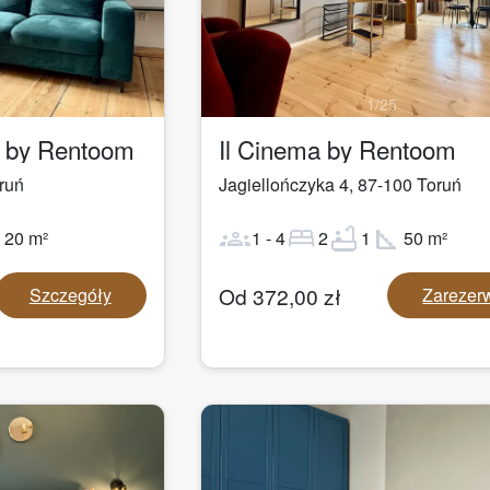
1
/
25
a by Rentoom
Il Cinema by Rentoom
ruń
Jagiellończyka 4
,
87-100
Toruń
ot
groups
bed
bathtub
square_foot
20
m²
1
-
4
2
1
50
m²
Od
372,00
zł
Szczegóły
Zarezer