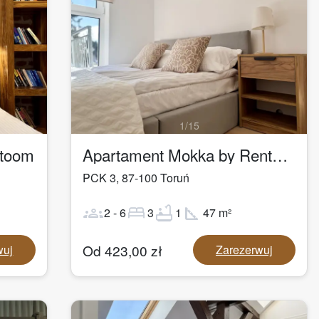
1
/
15
ntoom
Apartament Mokka by Rentoom
PCK 3
,
87-100
Toruń
groups
bed
bathtub
square_foot
2
-
6
3
1
47
m²
Od
423,00
zł
wuj
Zarezerwuj