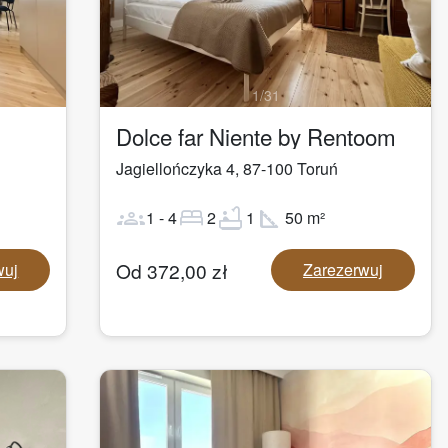
1
/
31
Dolce far Niente by Rentoom
Jagiellończyka 4
,
87-100
Toruń
groups
bed
bathtub
square_foot
1
-
4
2
1
50
m²
Od
372,00
zł
wuj
Zarezerwuj