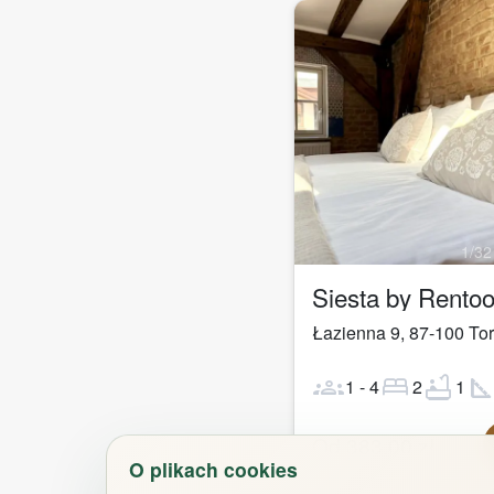
1
/
32
Siesta by Rento
Łazienna 9
,
87-100
To
groups
bed
bathtub
square_fo
1
-
4
2
1
Od
383,00
zł
O plikach cookies