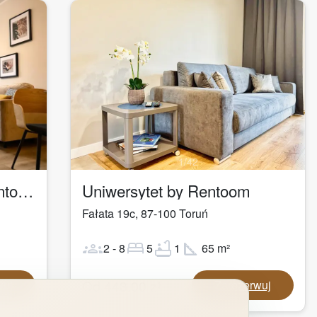
1
/
42
Apartament Logan by Rentoom
Uniwersytet by Rentoom
Fałata 19c
,
87-100
Toruń
groups
bed
bathtub
square_foot
2
-
8
5
1
65
m²
Od
443,00
zł
wuj
Zarezerwuj