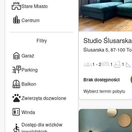
castle
Stare Miasto
location_city
Centrum
1
/
18
Studio Ślusarsk
Filtry
Ślusarska 5
,
87-100
To
garage_home
Garaż
groups
bed
bathtub
square_fo
1
-
2
1
1
parking_sign
Parking
Brak dostępności
balcony
Balkon
Wybierz termin pobytu
pets
Zwierzęta dozwolone
elevator
Winda
Dostęp dla wózków
accessible
inwalidzkich