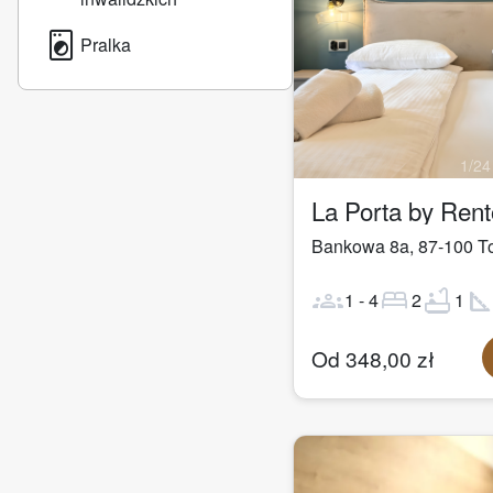
local_laundry_service
Pralka
1
/
24
La Porta by Ren
Bankowa 8a
,
87-100
T
groups
bed
bathtub
square_fo
1
-
4
2
1
Od
348,00
zł