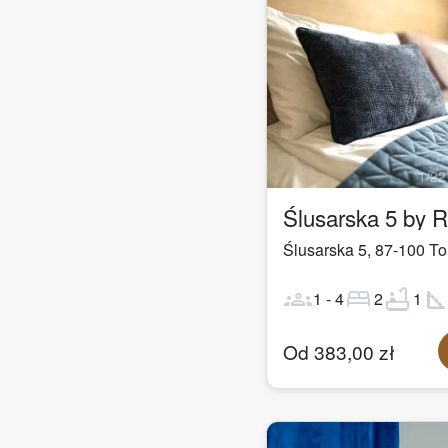
1
/
22
Ślusarska 5 by 
Ślusarska 5
,
87-100
To
groups
bed
bathtub
square_fo
1
-
4
2
1
Od
383,00
zł