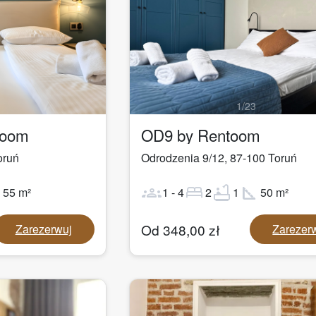
1
/
23
toom
OD9 by Rentoom
oruń
Odrodzenia 9/12
,
87-100
Toruń
ot
groups
bed
bathtub
square_foot
55
m²
1
-
4
2
1
50
m²
Od
348,00
zł
Zarezerwuj
Zarezer