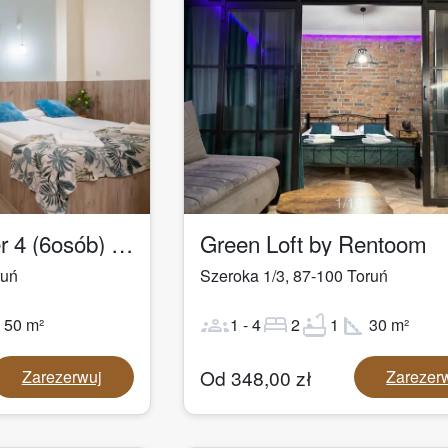
1
/
19
Łazienna Premier 4 (6osób) by Rentoom
Green Loft by Rentoom
ruń
Szeroka 1/3
,
87-100
Toruń
ot
groups
bed
bathtub
square_foot
50
m²
1
-
4
2
1
30
m²
Od
348,00
zł
Zarezerwuj
Zarezer