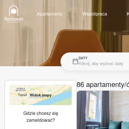
Apartamenty
Współpraca
K
DATY
Kliknij, aby wybrać datę
86
apartamenty/
Widok mapy
Gdzie chcesz się
zameldować?