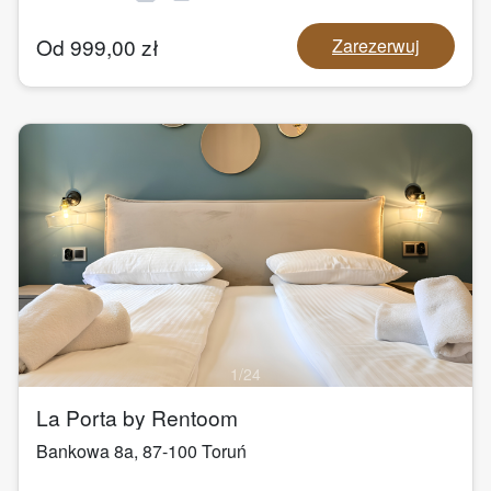
Od
999,00
zł
Zarezerwuj
1
/
24
La Porta by Rentoom
Bankowa 8a
,
87-100
Toruń