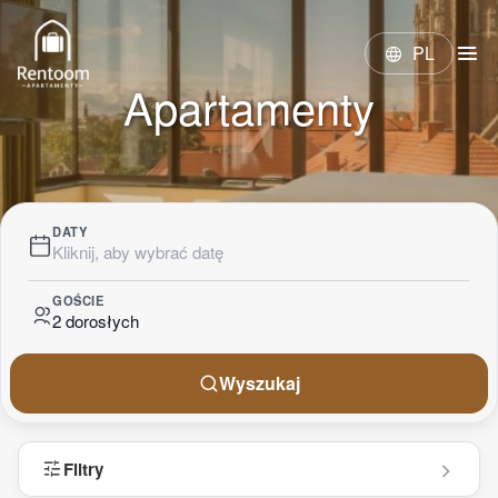
menu
PL
language
Apartamenty
DATY
Kliknij, aby wybrać datę
GOŚCIE
2 dorosłych
Wyszukaj
tune
Filtry