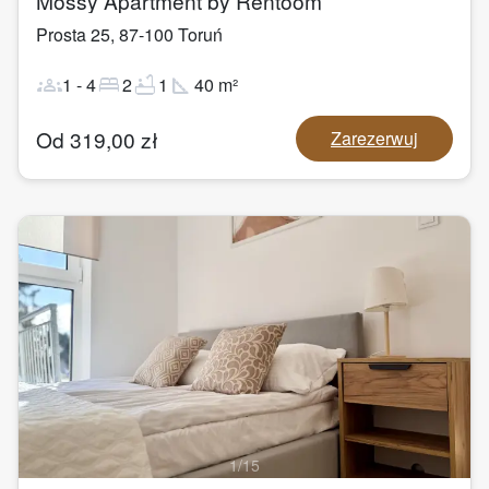
Mossy Apartment by Rentoom
Prosta 25
,
87-100
Toruń
groups
bed
bathtub
square_foot
1
-
4
2
1
40
m²
Od
319,00
zł
Zarezerwuj
1
/
15