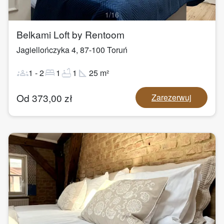
1
/
16
Belkami Loft by Rentoom
Jagiellończyka 4
,
87-100
Toruń
groups
bed
bathtub
square_foot
1
-
2
1
1
25
m²
Od
373,00
zł
Zarezerwuj