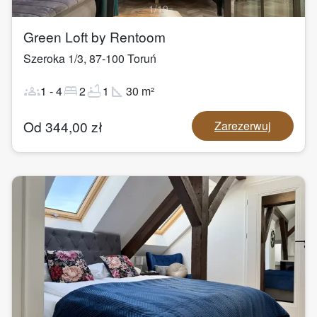
1
/
19
Green Loft by Rentoom
Szeroka 1/3
,
87-100
Toruń
groups
bed
bathtub
square_foot
1
-
4
2
1
30
m²
Od
344,00
zł
Zarezerwuj