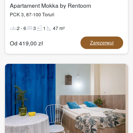
Apartament Mokka by Rentoom
PCK 3
,
87-100
Toruń
groups
bed
bathtub
square_foot
2
-
6
3
1
47
m²
Od
419,00
zł
Zarezerwuj
1
/
8