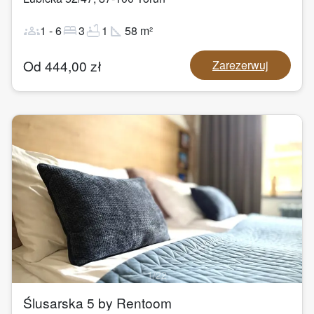
groups
bed
bathtub
square_foot
1
-
6
3
1
58
m²
Od
444,00
zł
Zarezerwuj
1
/
22
Ślusarska 5 by Rentoom