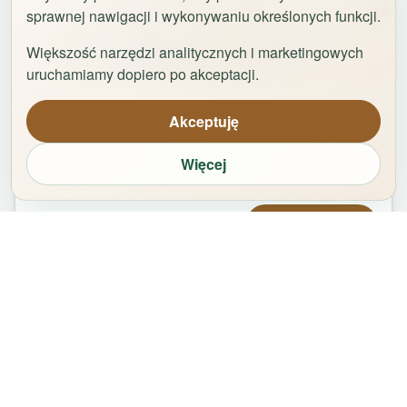
sprawnej nawigacji i wykonywaniu określonych funkcji.
Większość narzędzi analitycznych i marketingowych
1
/
42
uruchamiamy dopiero po akceptacji.
Uniwersytet by Rentoom
Akceptuję
Fałata 19c
,
87-100
Toruń
Więcej
groups
bed
bathtub
square_foot
2
-
8
5
1
65
m²
Od
439,00
zł
Zarezerwuj