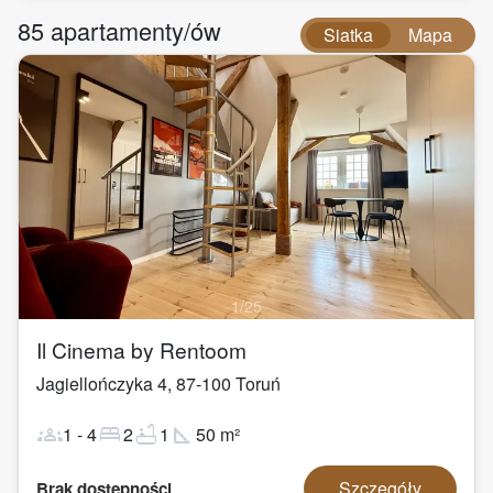
85
apartamenty/ów
Siatka
Mapa
1
/
25
Il Cinema by Rentoom
Jagiellończyka 4
,
87-100
Toruń
groups
bed
bathtub
square_foot
1
-
4
2
1
50
m²
Szczegóły
Brak dostępności