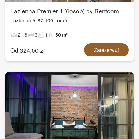
Łazienna Premier 4 (6osób) by Rentoom
Łazienna 9
,
87-100
Toruń
groups
bed
bathtub
square_foot
2
-
6
3
1
50
m²
Od
324,00
zł
Zarezerwuj