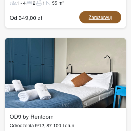
groups
bed
bathtub
square_foot
1
-
4
2
1
55
m²
Od
349,00
zł
Zarezerwuj
1
/
23
OD9 by Rentoom
Odrodzenia 9/12
,
87-100
Toruń