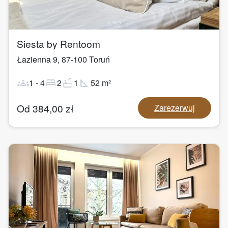
1
/
32
Siesta by Rentoom
Łazienna 9
,
87-100
Toruń
groups
bed
bathtub
square_foot
1
-
4
2
1
52
m²
Od
384,00
zł
Zarezerwuj