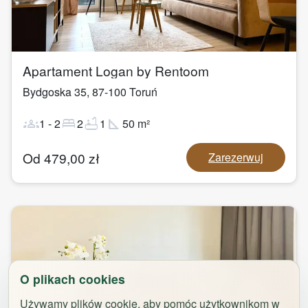
1
/
29
Apartament Logan by Rentoom
Bydgoska 35
,
87-100
Toruń
groups
bed
bathtub
square_foot
1
-
2
2
1
50
m²
Od
479,00
zł
Zarezerwuj
O plikach cookies
Używamy plików cookie, aby pomóc użytkownikom w