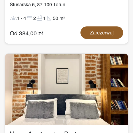
Ślusarska 5
,
87-100
Toruń
groups
bed
bathtub
square_foot
1
-
4
2
1
50
m²
Od
384,00
zł
Zarezerwuj
1
/
13