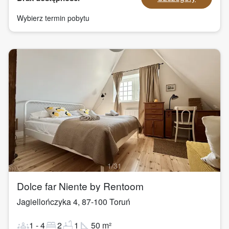
Wybierz termin pobytu
1
/
31
Dolce far Niente by Rentoom
Jagiellończyka 4
,
87-100
Toruń
groups
bed
bathtub
square_foot
1
-
4
2
1
50
m²