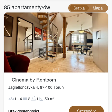
85
apartamenty/ów
Siatka
Mapa
1
/
25
Il Cinema by Rentoom
Jagiellończyka 4
,
87-100
Toruń
groups
bed
bathtub
square_foot
1
-
4
2
1
50
m²
Szczegóły
Brak dostępności