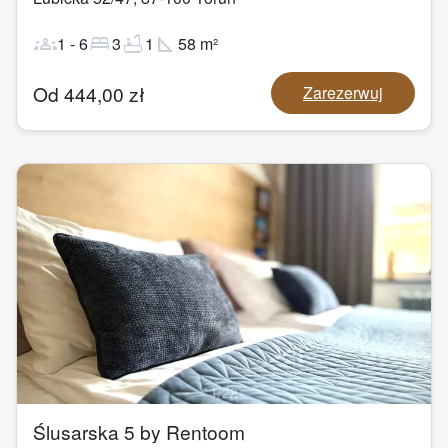
groups
bed
bathtub
square_foot
1
-
6
3
1
58
m²
Od
444,00
zł
Zarezerwuj
1
/
22
Ślusarska 5 by Rentoom