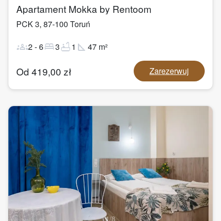
Apartament Mokka by Rentoom
PCK 3
,
87-100
Toruń
groups
bed
bathtub
square_foot
2
-
6
3
1
47
m²
Od
419,00
zł
Zarezerwuj
1
/
8