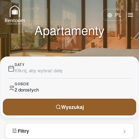
menu
PL
language
Apartamenty
DATY
Kliknij, aby wybrać datę
GOŚCIE
2 dorosłych
Wyszukaj
tune
Filtry