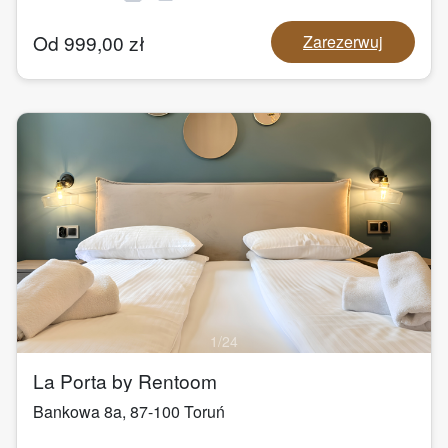
Od
999,00
zł
Zarezerwuj
1
/
24
La Porta by Rentoom
Bankowa 8a
,
87-100
Toruń