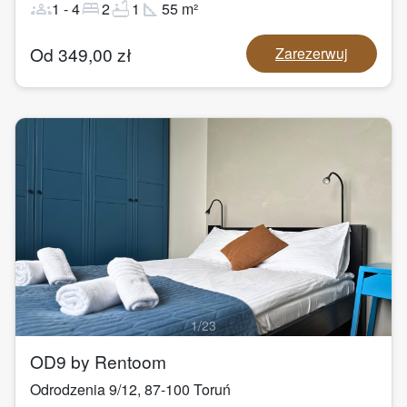
groups
bed
bathtub
square_foot
1
-
4
2
1
55
m²
Od
349,00
zł
Zarezerwuj
1
/
23
OD9 by Rentoom
Odrodzenia 9/12
,
87-100
Toruń