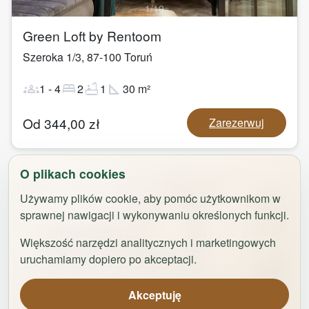
1
/
19
Green Loft by Rentoom
Szeroka 1/3
,
87-100
Toruń
groups
bed
bathtub
square_foot
1
-
4
2
1
30
m²
Od
344,00
zł
Zarezerwuj
O plikach cookies
Używamy plików cookie, aby pomóc użytkownikom w
sprawnej nawigacji i wykonywaniu określonych funkcji.
Większość narzędzi analitycznych i marketingowych
uruchamiamy dopiero po akceptacji.
Akceptuję