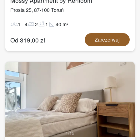
Mossy Apartment by Rentoom
Prosta 25
,
87-100
Toruń
groups
bed
bathtub
square_foot
1
-
4
2
1
40
m²
Od
319,00
zł
Zarezerwuj
1
/
15