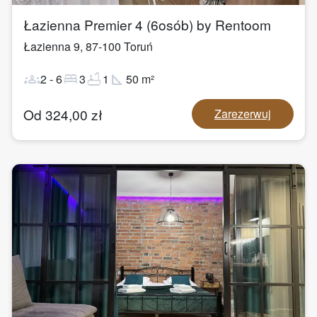
Łazienna Premier 4 (6osób) by Rentoom
Łazienna 9
,
87-100
Toruń
groups
bed
bathtub
square_foot
2
-
6
3
1
50
m²
Od
324,00
zł
Zarezerwuj