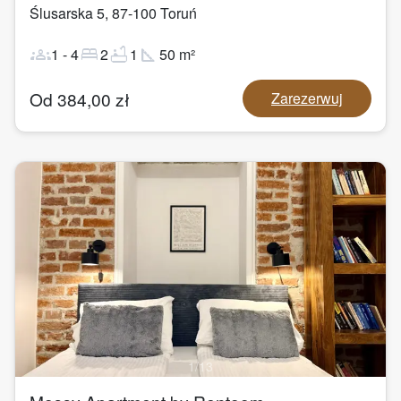
Ślusarska 5
,
87-100
Toruń
groups
bed
bathtub
square_foot
1
-
4
2
1
50
m²
Od
384,00
zł
Zarezerwuj
1
/
13