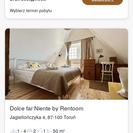
Wybierz termin pobytu
1
/
31
Dolce far Niente by Rentoom
Jagiellończyka 4
,
87-100
Toruń
groups
bed
bathtub
square_foot
1
-
4
2
1
50
m²