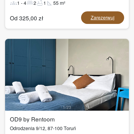
groups
bed
bathtub
square_foot
1
-
4
2
1
55
m²
Od
325,00
zł
Zarezerwuj
1
/
23
OD9 by Rentoom
Odrodzenia 9/12
,
87-100
Toruń