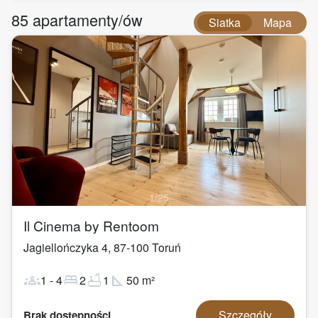
85
apartamenty/ów
Siatka
Mapa
1
/
25
Il Cinema by Rentoom
Jagiellończyka 4
,
87-100
Toruń
groups
bed
bathtub
square_foot
1
-
4
2
1
50
m²
Szczegóły
Brak dostępności