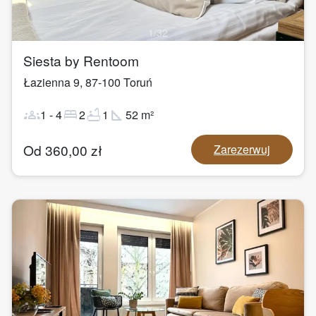
1
/
32
Siesta by Rentoom
Łazienna 9
,
87-100
Toruń
groups
bed
bathtub
square_foot
1
-
4
2
1
52
m²
Od
360,00
zł
Zarezerwuj