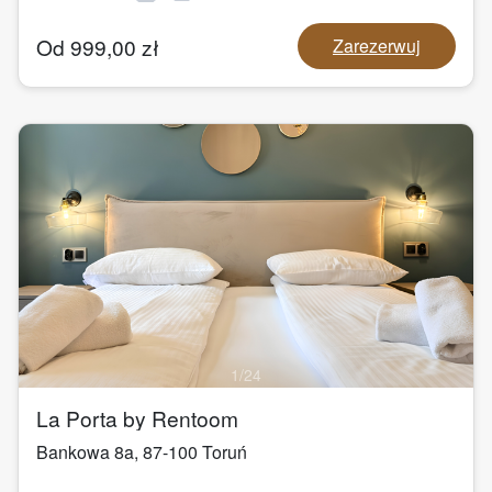
Od
999,00
zł
Zarezerwuj
1
/
24
La Porta by Rentoom
Bankowa 8a
,
87-100
Toruń