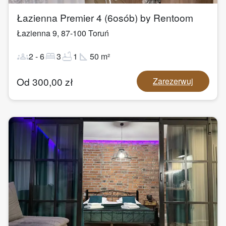
Łazienna Premier 4 (6osób) by Rentoom
Łazienna 9
,
87-100
Toruń
groups
bed
bathtub
square_foot
2
-
6
3
1
50
m²
Od
300,00
zł
Zarezerwuj