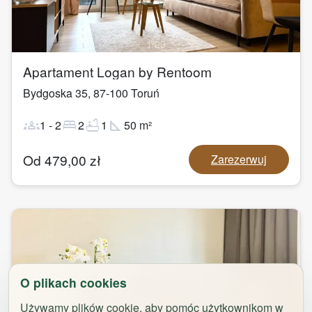
1
/
29
Apartament Logan by Rentoom
Bydgoska 35
,
87-100
Toruń
groups
bed
bathtub
square_foot
1
-
2
2
1
50
m²
Od
479,00
zł
Zarezerwuj
O plikach cookies
Używamy plików cookie, aby pomóc użytkownikom w