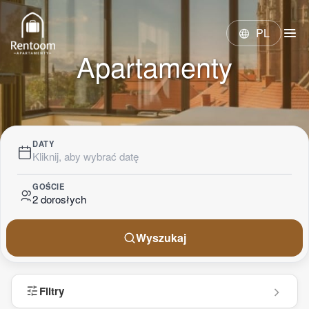
menu
PL
language
Apartamenty
DATY
Kliknij, aby wybrać datę
GOŚCIE
2 dorosłych
Wyszukaj
tune
Filtry