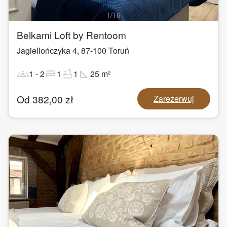
1
/
16
Belkami Loft by Rentoom
Jagiellończyka 4
,
87-100
Toruń
groups
bed
bathtub
square_foot
1
-
2
1
1
25
m²
Od
382,00
zł
Zarezerwuj