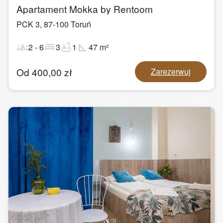
Apartament Mokka by Rentoom
PCK 3
,
87-100
Toruń
groups
bed
bathtub
square_foot
2
-
6
3
1
47
m²
Od
400,00
zł
Zarezerwuj
1
/
8