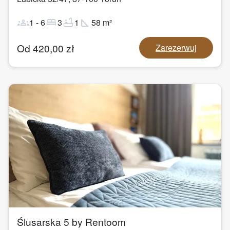
groups
bed
bathtub
square_foot
1
-
6
3
1
58
m²
Od
420,00
zł
Zarezerwuj
1
/
22
Ślusarska 5 by Rentoom