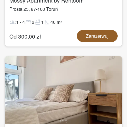
Mossy Apartment by Rentoom
Prosta 25
,
87-100
Toruń
groups
bed
bathtub
square_foot
1
-
4
2
1
40
m²
Od
300,00
zł
Zarezerwuj
1
/
15