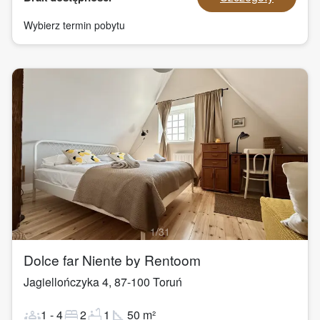
Wybierz termin pobytu
1
/
31
Dolce far Niente by Rentoom
Jagiellończyka 4
,
87-100
Toruń
groups
bed
bathtub
square_foot
1
-
4
2
1
50
m²