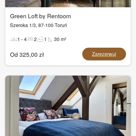
1
/
19
Green Loft by Rentoom
Szeroka 1/3
,
87-100
Toruń
groups
bed
bathtub
square_foot
1
-
4
2
1
30
m²
Od
325,00
zł
Zarezerwuj