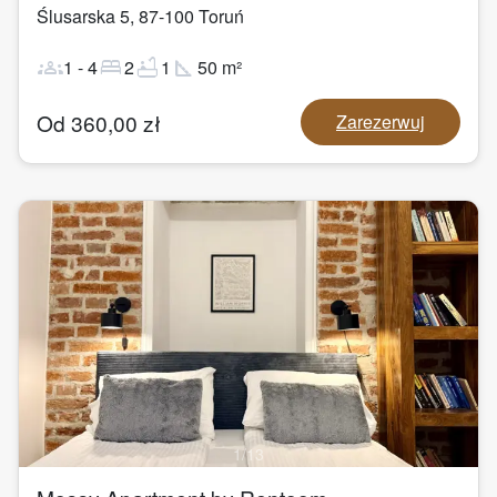
Ślusarska 5
,
87-100
Toruń
groups
bed
bathtub
square_foot
1
-
4
2
1
50
m²
Od
360,00
zł
Zarezerwuj
1
/
13