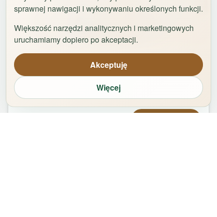
sprawnej nawigacji i wykonywaniu określonych funkcji.
Większość narzędzi analitycznych i marketingowych
1
/
42
uruchamiamy dopiero po akceptacji.
Uniwersytet by Rentoom
Akceptuję
Fałata 19c
,
87-100
Toruń
Więcej
groups
bed
bathtub
square_foot
2
-
8
5
1
65
m²
Od
420,00
zł
Zarezerwuj