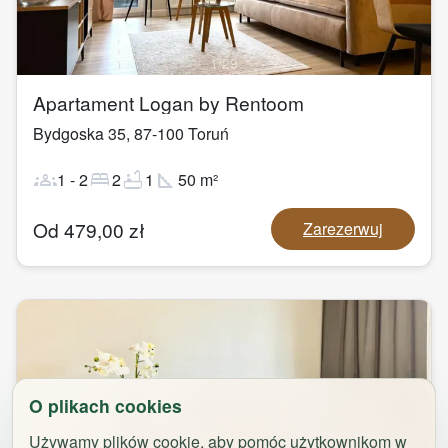
1
/
29
Apartament Logan by Rentoom
Bydgoska 35
,
87-100
Toruń
groups
bed
bathtub
square_foot
1
-
2
2
1
50
m²
Od
479,00
zł
Zarezerwuj
O plikach cookies
Używamy plików cookie, aby pomóc użytkownikom w