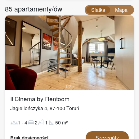
85
apartamenty/ów
Siatka
Mapa
1
/
25
Il Cinema by Rentoom
Jagiellończyka 4
,
87-100
Toruń
groups
bed
bathtub
square_foot
1
-
4
2
1
50
m²
Szczegóły
Brak dostępności