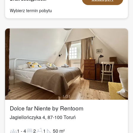
Wybierz termin pobytu
1
/
31
Dolce far Niente by Rentoom
Jagiellończyka 4
,
87-100
Toruń
groups
bed
bathtub
square_foot
1
-
4
2
1
50
m²