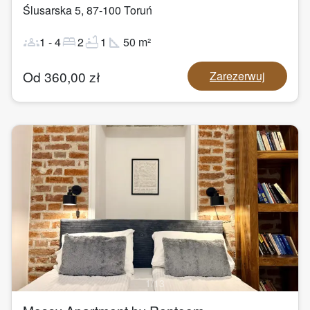
Ślusarska 5
,
87-100
Toruń
groups
bed
bathtub
square_foot
1
-
4
2
1
50
m²
Od
360,00
zł
Zarezerwuj
1
/
13