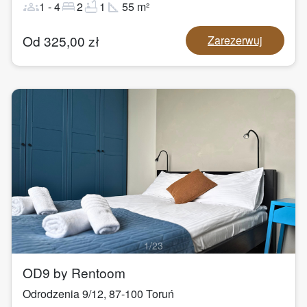
groups
bed
bathtub
square_foot
1
-
4
2
1
55
m²
Od
325,00
zł
Zarezerwuj
1
/
23
OD9 by Rentoom
Odrodzenia 9/12
,
87-100
Toruń