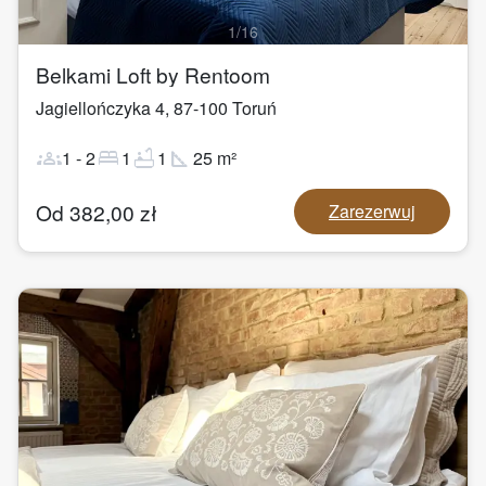
1
/
16
Belkami Loft by Rentoom
Jagiellończyka 4
,
87-100
Toruń
groups
bed
bathtub
square_foot
1
-
2
1
1
25
m²
Od
382,00
zł
Zarezerwuj