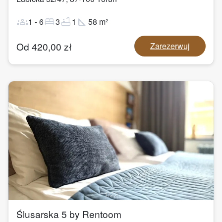
groups
bed
bathtub
square_foot
1
-
6
3
1
58
m²
Od
420,00
zł
Zarezerwuj
1
/
22
Ślusarska 5 by Rentoom