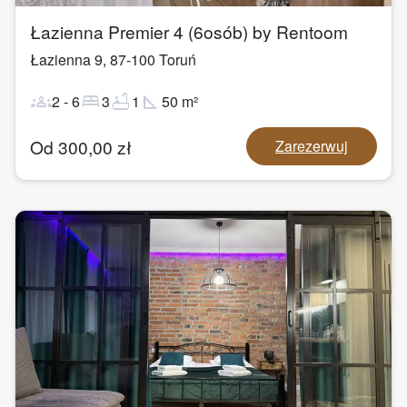
Łazienna Premier 4 (6osób) by Rentoom
Łazienna 9
,
87-100
Toruń
groups
bed
bathtub
square_foot
2
-
6
3
1
50
m²
Od
300,00
zł
Zarezerwuj