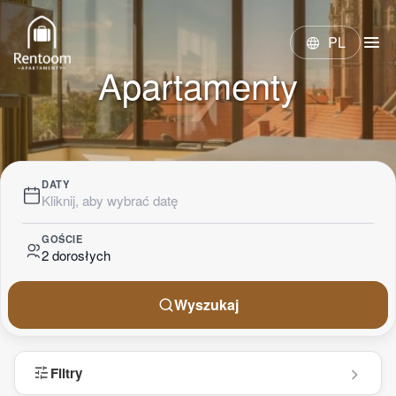
menu
PL
language
Apartamenty
DATY
Kliknij, aby wybrać datę
GOŚCIE
2 dorosłych
Wyszukaj
tune
Filtry