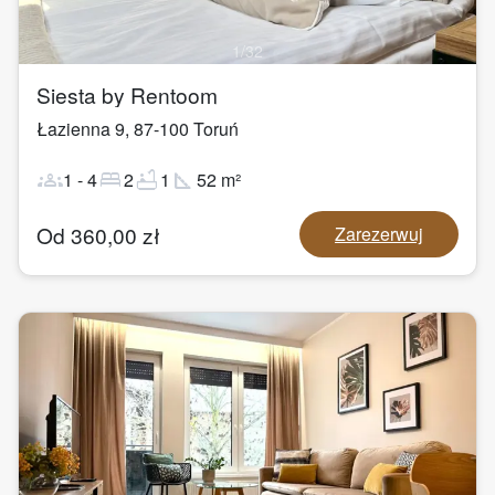
1
/
32
Siesta by Rentoom
Łazienna 9
,
87-100
Toruń
groups
bed
bathtub
square_foot
1
-
4
2
1
52
m²
Od
360,00
zł
Zarezerwuj