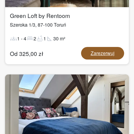
1
/
19
Green Loft by Rentoom
Szeroka 1/3
,
87-100
Toruń
groups
bed
bathtub
square_foot
1
-
4
2
1
30
m²
Od
325,00
zł
Zarezerwuj