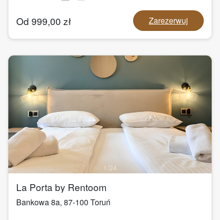
Od
999,00
zł
Zarezerwuj
1
/
24
La Porta by Rentoom
Bankowa 8a
,
87-100
Toruń