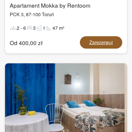
Apartament Mokka by Rentoom
PCK 3
,
87-100
Toruń
groups
bed
bathtub
square_foot
2
-
6
3
1
47
m²
Od
400,00
zł
Zarezerwuj
1
/
8