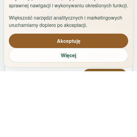
sprawnej nawigacji i wykonywaniu określonych funkcji.
Większość narzędzi analitycznych i marketingowych
1
/
42
uruchamiamy dopiero po akceptacji.
Uniwersytet by Rentoom
Akceptuję
Fałata 19c
,
87-100
Toruń
Więcej
groups
bed
bathtub
square_foot
2
-
8
5
1
65
m²
Od
420,00
zł
Zarezerwuj