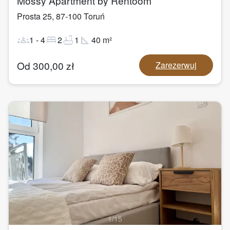
Mossy Apartment by Rentoom
Prosta 25
,
87-100
Toruń
groups
bed
bathtub
square_foot
1
-
4
2
1
40
m²
Od
300,00
zł
Zarezerwuj
1
/
15