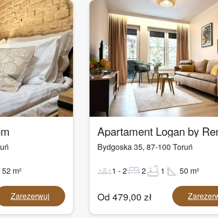
1
/
29
om
ruń
Bydgoska 35
,
87-100
Toruń
ot
groups
bed
bathtub
square_foot
52
m²
1
-
2
2
1
50
m²
Od
479,00
zł
Zarezerwuj
Zarezer