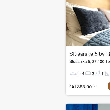
1
/
22
Ślusarska 5 by 
Ślusarska 5
,
87-100
To
groups
bed
bathtub
square_fo
1
-
4
2
1
Od
383,00
zł