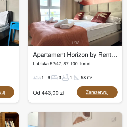
1
/
32
Apartament Horizon by Rentoom
Lubicka 52/47
,
87-100
Toruń
groups
bed
bathtub
square_foot
1
-
6
3
1
58
m²
Od
443,00
zł
wuj
Zarezerwuj