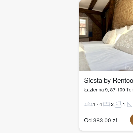
1
/
32
Siesta by Rento
Łazienna 9
,
87-100
To
groups
bed
bathtub
square_fo
1
-
4
2
1
Od
383,00
zł