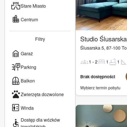
castle
Stare Miasto
location_city
Centrum
1
/
18
Studio Ślusarsk
Filtry
Ślusarska 5
,
87-100
To
garage_home
Garaż
groups
bed
bathtub
square_fo
1
-
2
1
1
parking_sign
Parking
Brak dostępności
balcony
Balkon
Wybierz termin pobytu
pets
Zwierzęta dozwolone
elevator
Winda
Dostęp dla wózków
accessible
inwalidzkich