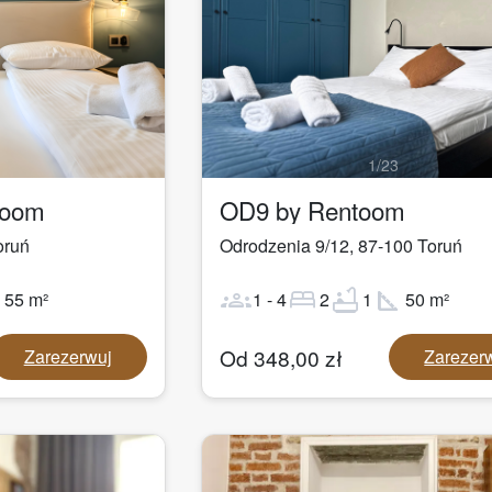
1
/
23
toom
OD9 by Rentoom
oruń
Odrodzenia 9/12
,
87-100
Toruń
ot
groups
bed
bathtub
square_foot
55
m²
1
-
4
2
1
50
m²
Od
348,00
zł
Zarezerwuj
Zarezer