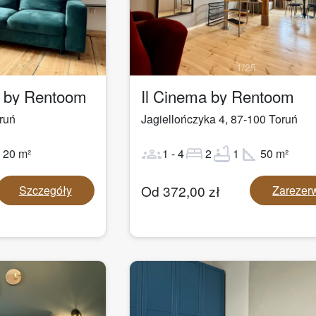
1
/
25
a by Rentoom
Il Cinema by Rentoom
ruń
Jagiellończyka 4
,
87-100
Toruń
ot
groups
bed
bathtub
square_foot
20
m²
1
-
4
2
1
50
m²
Od
372,00
zł
Szczegóły
Zarezer