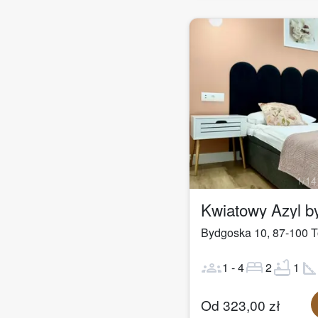
1
/
14
Kwiatowy Azyl 
Bydgoska 10
,
87-100
T
groups
bed
bathtub
square_fo
1
-
4
2
1
Od
323,00
zł