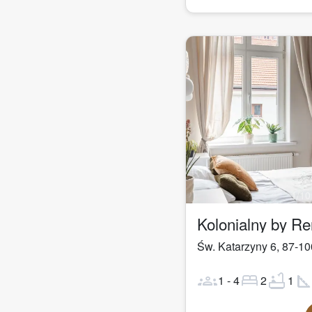
1
/
10
Kolonialny by R
Św. Katarzyny 6
,
87-10
groups
bed
bathtub
square_fo
1
-
4
2
1