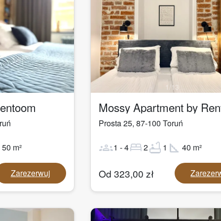
1
/
13
Rentoom
Mossy Apartment by Re
ruń
Prosta 25
,
87-100
Toruń
ot
groups
bed
bathtub
square_foot
50
m²
1
-
4
2
1
40
m²
Od
323,00
zł
Zarezerwuj
Zarezer