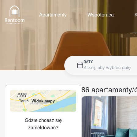
Apartamenty
Współpraca
K
DATY
Kliknij, aby wybrać datę
86
apartamenty/
Widok mapy
Gdzie chcesz się
zameldować?