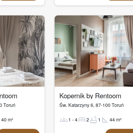
1
/
15
entoom
Kopernik by Rentoom
0
Toruń
Św. Katarzyny 6
,
87-100
Toruń
ot
groups
bed
bathtub
square_foot
40
m²
1
-
4
2
1
44
m²