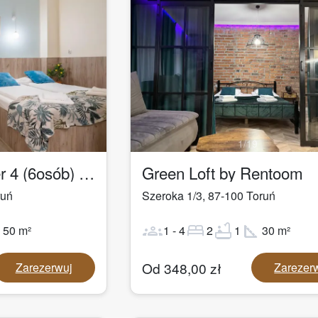
1
/
19
Łazienna Premier 4 (6osób) by Rentoom
Green Loft by Rentoom
ruń
Szeroka 1/3
,
87-100
Toruń
ot
groups
bed
bathtub
square_foot
50
m²
1
-
4
2
1
30
m²
Od
348,00
zł
Zarezerwuj
Zarezer