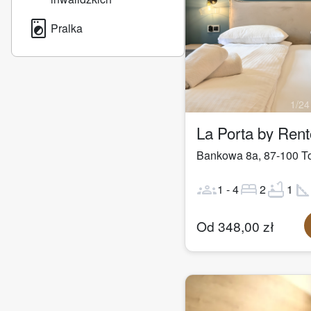
local_laundry_service
Pralka
1
/
24
La Porta by Ren
Bankowa 8a
,
87-100
T
groups
bed
bathtub
square_fo
1
-
4
2
1
Od
348,00
zł