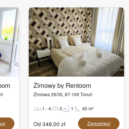
1
/
16
toom
Zimowy by Rentoom
uń
Zimowa 29/35
,
87-100
Toruń
groups
bed
bathtub
square_foot
1
-
4
2
1
45
m²
Od
348,00
zł
wuj
Zarezerwuj