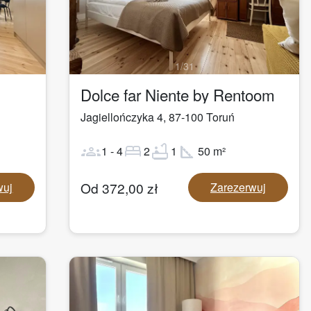
1
/
31
Dolce far Niente by Rentoom
Jagiellończyka 4
,
87-100
Toruń
groups
bed
bathtub
square_foot
1
-
4
2
1
50
m²
Od
372,00
zł
wuj
Zarezerwuj