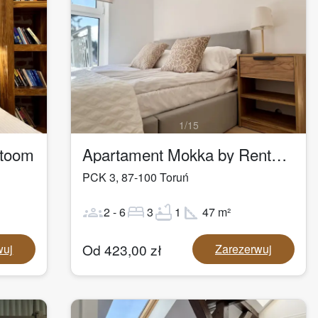
1
/
15
ntoom
Apartament Mokka by Rentoom
PCK 3
,
87-100
Toruń
groups
bed
bathtub
square_foot
2
-
6
3
1
47
m²
Od
423,00
zł
wuj
Zarezerwuj