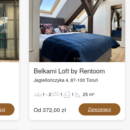
1
/
16
Belkami Loft by Rentoom
Jagiellończyka 4
,
87-100
Toruń
groups
bed
bathtub
square_foot
1
-
2
1
1
25
m²
Od
372,00
zł
wuj
Zarezerwuj