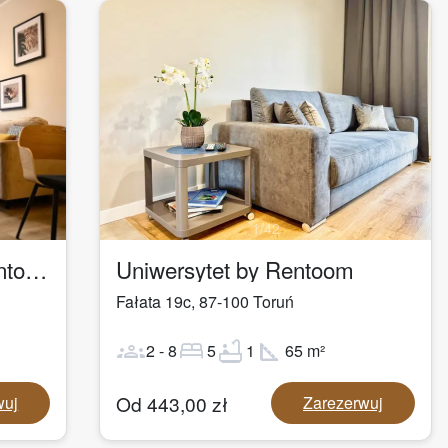
1
/
42
Apartament Logan by Rentoom
Uniwersytet by Rentoom
Fałata 19c
,
87-100
Toruń
groups
bed
bathtub
square_foot
2
-
8
5
1
65
m²
Od
443,00
zł
wuj
Zarezerwuj