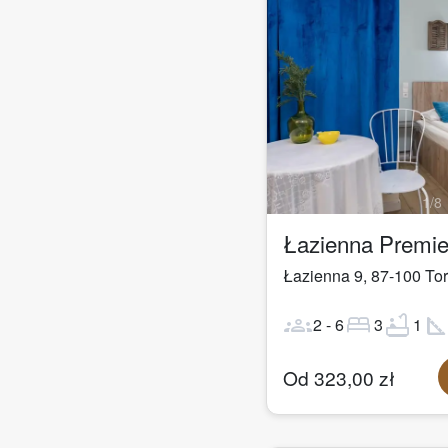
1
/
8
Łazienna 9
,
87-100
To
groups
bed
bathtub
square_fo
2
-
6
3
1
Od
323,00
zł