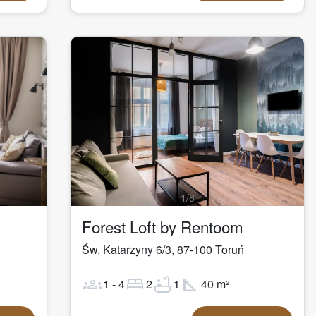
1
/
8
Forest Loft by Rentoom
Św. Katarzyny 6/3
,
87-100
Toruń
groups
bed
bathtub
square_foot
1
-
4
2
1
40
m²