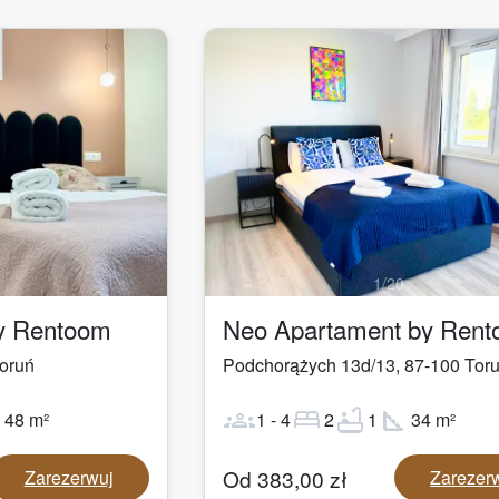
1
/
20
by Rentoom
Neo Apartament by Ren
oruń
Podchorążych 13d/13
,
87-100
Tor
ot
groups
bed
bathtub
square_foot
48
m²
1
-
4
2
1
34
m²
Od
383,00
zł
Zarezerwuj
Zarezer