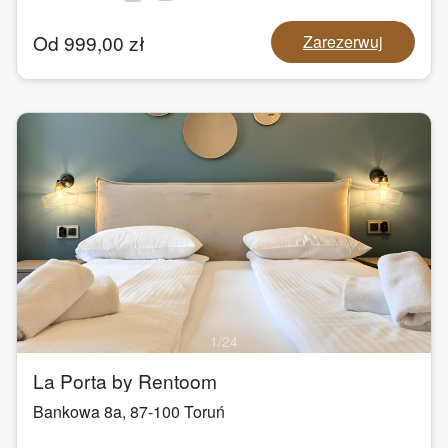
Od
999,00
zł
Zarezerwuj
1
/
24
La Porta by Rentoom
Bankowa 8a
,
87-100
Toruń