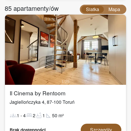
85
apartamenty/ów
Siatka
Mapa
1
/
25
Il Cinema by Rentoom
Jagiellończyka 4
,
87-100
Toruń
groups
bed
bathtub
square_foot
1
-
4
2
1
50
m²
Szczegóły
Brak dostępności