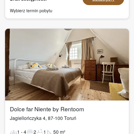
Wybierz termin pobytu
1
/
31
Dolce far Niente by Rentoom
Jagiellończyka 4
,
87-100
Toruń
groups
bed
bathtub
square_foot
1
-
4
2
1
50
m²