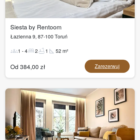
1
/
32
Siesta by Rentoom
Łazienna 9
,
87-100
Toruń
groups
bed
bathtub
square_foot
1
-
4
2
1
52
m²
Od
384,00
zł
Zarezerwuj