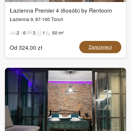
Łazienna Premier 4 (6osób) by Rentoom
Łazienna 9
,
87-100
Toruń
groups
bed
bathtub
square_foot
2
-
6
3
1
50
m²
Od
324,00
zł
Zarezerwuj