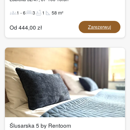
groups
bed
bathtub
square_foot
1
-
6
3
1
58
m²
Od
444,00
zł
Zarezerwuj
1
/
22
Ślusarska 5 by Rentoom