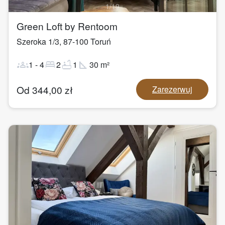
1
/
19
Green Loft by Rentoom
Szeroka 1/3
,
87-100
Toruń
groups
bed
bathtub
square_foot
1
-
4
2
1
30
m²
Od
344,00
zł
Zarezerwuj