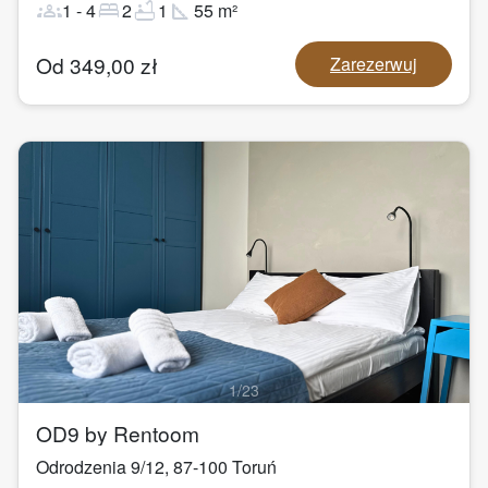
groups
bed
bathtub
square_foot
1
-
4
2
1
55
m²
Od
349,00
zł
Zarezerwuj
1
/
23
OD9 by Rentoom
Odrodzenia 9/12
,
87-100
Toruń