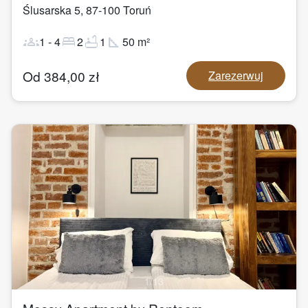
Ślusarska 5
,
87-100
Toruń
groups
bed
bathtub
square_foot
1
-
4
2
1
50
m²
Od
384,00
zł
Zarezerwuj
1
/
13