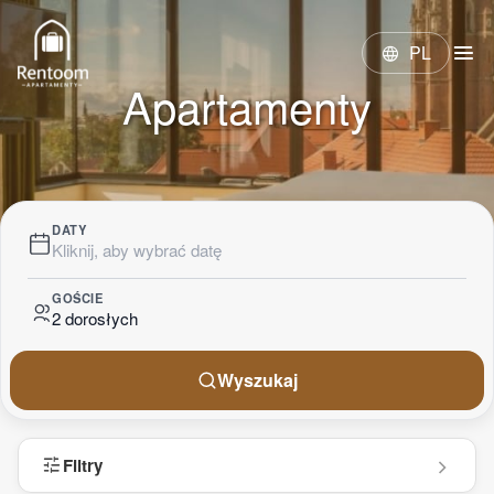
menu
PL
language
Apartamenty
DATY
Kliknij, aby wybrać datę
GOŚCIE
2 dorosłych
Wyszukaj
tune
Filtry