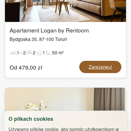
1
/
29
Apartament Logan by Rentoom
Bydgoska 35
,
87-100
Toruń
groups
bed
bathtub
square_foot
1
-
2
2
1
50
m²
Od
479,00
zł
Zarezerwuj
O plikach cookies
Używamy plików cookie, aby pomóc użytkownikom w