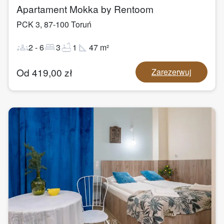
Apartament Mokka by Rentoom
PCK 3
,
87-100
Toruń
groups
bed
bathtub
square_foot
2
-
6
3
1
47
m²
Od
419,00
zł
Zarezerwuj
1
/
8