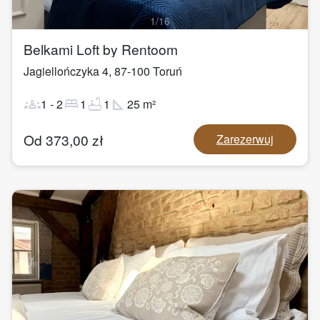
1
/
16
Belkami Loft by Rentoom
Jagiellończyka 4
,
87-100
Toruń
groups
bed
bathtub
square_foot
1
-
2
1
1
25
m²
Od
373,00
zł
Zarezerwuj