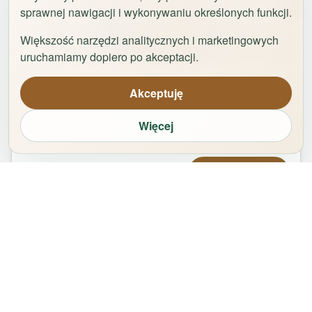
sprawnej nawigacji i wykonywaniu określonych funkcji.
Większość narzędzi analitycznych i marketingowych
1
/
42
uruchamiamy dopiero po akceptacji.
Uniwersytet by Rentoom
Akceptuję
Fałata 19c
,
87-100
Toruń
Więcej
groups
bed
bathtub
square_foot
2
-
8
5
1
65
m²
Od
439,00
zł
Zarezerwuj