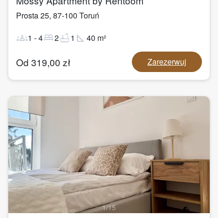
Mossy Apartment by Rentoom
Prosta 25
,
87-100
Toruń
groups
bed
bathtub
square_foot
1
-
4
2
1
40
m²
Od
319,00
zł
Zarezerwuj
1
/
15