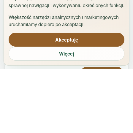
sprawnej nawigacji i wykonywaniu określonych funkcji.
Większość narzędzi analitycznych i marketingowych
1
/
42
uruchamiamy dopiero po akceptacji.
Uniwersytet by Rentoom
Akceptuję
Fałata 19c
,
87-100
Toruń
Więcej
groups
bed
bathtub
square_foot
2
-
8
5
1
65
m²
Od
420,00
zł
Zarezerwuj