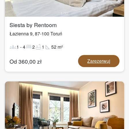
1
/
32
Siesta by Rentoom
Łazienna 9
,
87-100
Toruń
groups
bed
bathtub
square_foot
1
-
4
2
1
52
m²
Od
360,00
zł
Zarezerwuj