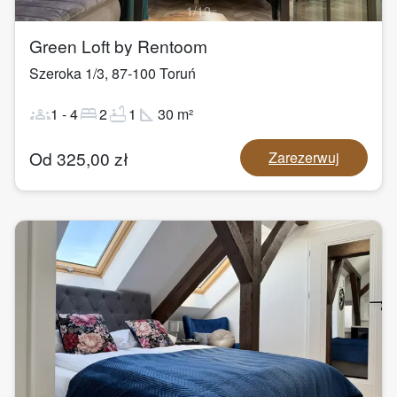
1
/
19
Green Loft by Rentoom
Szeroka 1/3
,
87-100
Toruń
groups
bed
bathtub
square_foot
1
-
4
2
1
30
m²
Od
325,00
zł
Zarezerwuj