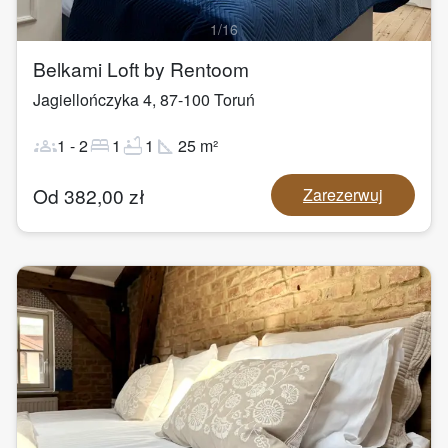
1
/
16
Belkami Loft by Rentoom
Jagiellończyka 4
,
87-100
Toruń
groups
bed
bathtub
square_foot
1
-
2
1
1
25
m²
Od
382,00
zł
Zarezerwuj