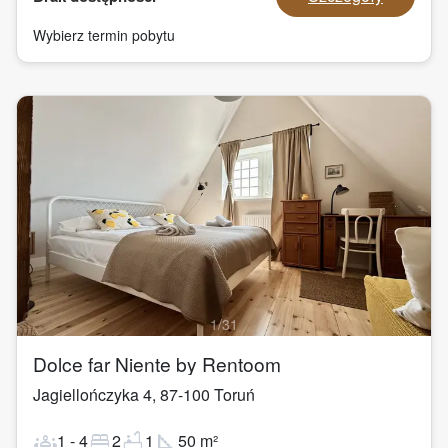
Wybierz termin pobytu
1
/
31
Dolce far Niente by Rentoom
Jagiellończyka 4
,
87-100
Toruń
groups
bed
bathtub
square_foot
1
-
4
2
1
50
m²