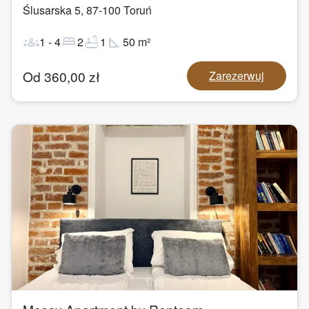
Ślusarska 5
,
87-100
Toruń
groups
bed
bathtub
square_foot
1
-
4
2
1
50
m²
Od
360,00
zł
Zarezerwuj
1
/
13