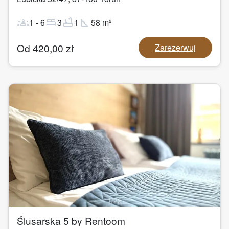
groups
bed
bathtub
square_foot
1
-
6
3
1
58
m²
Od
420,00
zł
Zarezerwuj
1
/
22
Ślusarska 5 by Rentoom