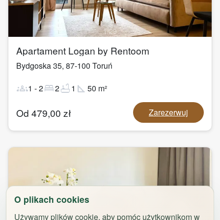
1
/
29
Apartament Logan by Rentoom
Bydgoska 35
,
87-100
Toruń
groups
bed
bathtub
square_foot
1
-
2
2
1
50
m²
Od
479,00
zł
Zarezerwuj
O plikach cookies
Używamy plików cookie, aby pomóc użytkownikom w