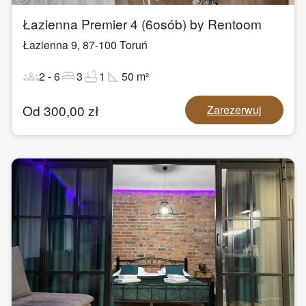
Łazienna Premier 4 (6osób) by Rentoom
Łazienna 9
,
87-100
Toruń
groups
bed
bathtub
square_foot
2
-
6
3
1
50
m²
Od
300,00
zł
Zarezerwuj