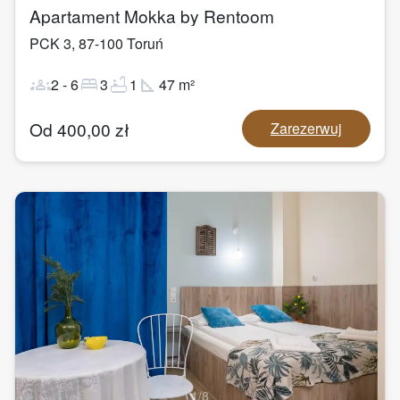
Apartament Mokka by Rentoom
PCK 3
,
87-100
Toruń
groups
bed
bathtub
square_foot
2
-
6
3
1
47
m²
Od
400,00
zł
Zarezerwuj
1
/
8