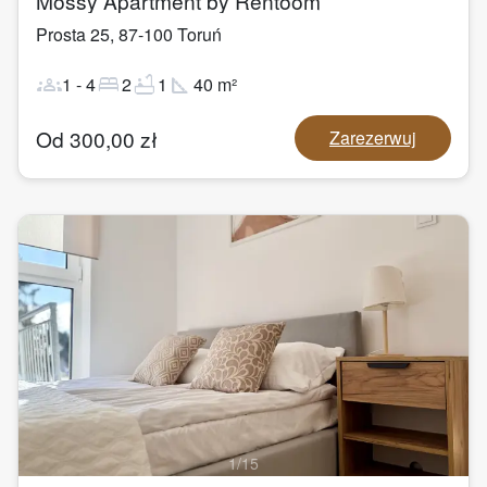
Mossy Apartment by Rentoom
Prosta 25
,
87-100
Toruń
groups
bed
bathtub
square_foot
1
-
4
2
1
40
m²
Od
300,00
zł
Zarezerwuj
1
/
15