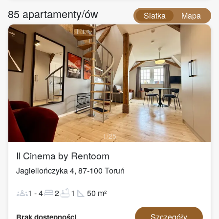
85
apartamenty/ów
Siatka
Mapa
1
/
25
Il Cinema by Rentoom
Jagiellończyka 4
,
87-100
Toruń
groups
bed
bathtub
square_foot
1
-
4
2
1
50
m²
Szczegóły
Brak dostępności