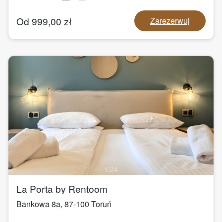
Od
999,00
zł
Zarezerwuj
1
/
24
La Porta by Rentoom
Bankowa 8a
,
87-100
Toruń