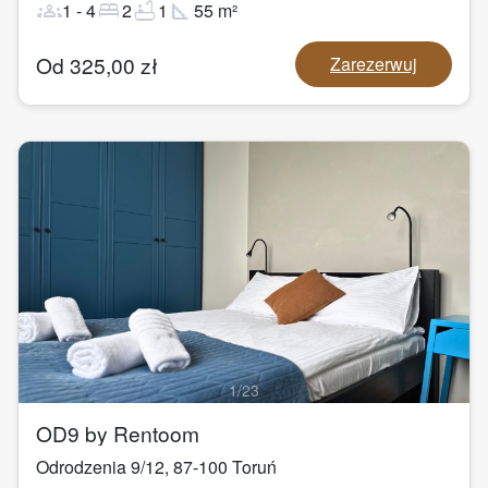
groups
bed
bathtub
square_foot
1
-
4
2
1
55
m²
Od
325,00
zł
Zarezerwuj
1
/
23
OD9 by Rentoom
Odrodzenia 9/12
,
87-100
Toruń