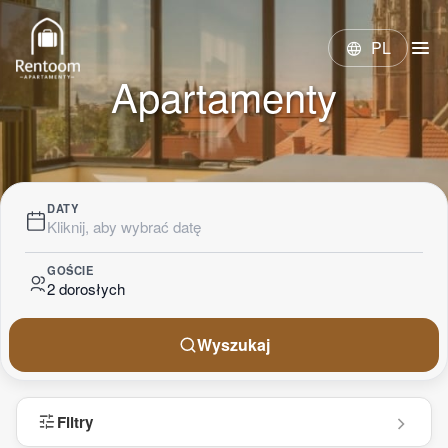
menu
PL
language
Apartamenty
DATY
Kliknij, aby wybrać datę
GOŚCIE
2 dorosłych
Wyszukaj
tune
Filtry