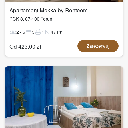
Apartament Mokka by Rentoom
PCK 3
,
87-100
Toruń
groups
bed
bathtub
square_foot
2
-
6
3
1
47
m²
Od
423,00
zł
Zarezerwuj