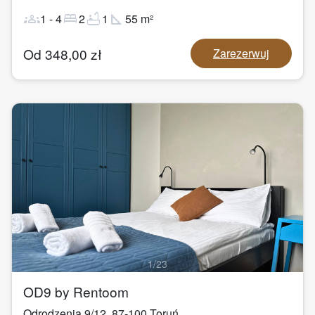
groups
bed
bathtub
square_foot
1
-
4
2
1
55
m²
Od
348,00
zł
Zarezerwuj
1
/
23
OD9 by Rentoom
Odrodzenia 9/12
,
87-100
Toruń