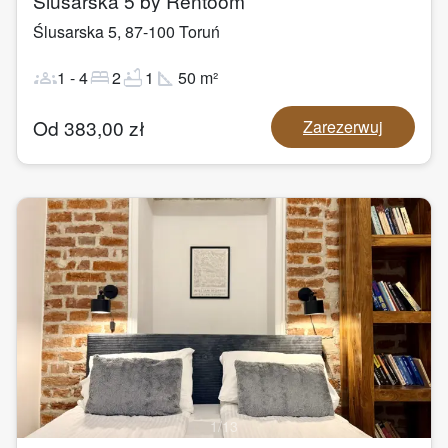
Ślusarska 5 by Rentoom
Ślusarska 5
,
87-100
Toruń
groups
bed
bathtub
square_foot
1
-
4
2
1
50
m²
Od
383,00
zł
Zarezerwuj
1
/
13