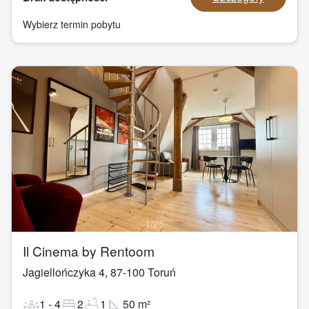
Wybierz termin pobytu
1
/
25
Il Cinema by Rentoom
Jagiellończyka 4
,
87-100
Toruń
groups
bed
bathtub
square_foot
1
-
4
2
1
50
m²