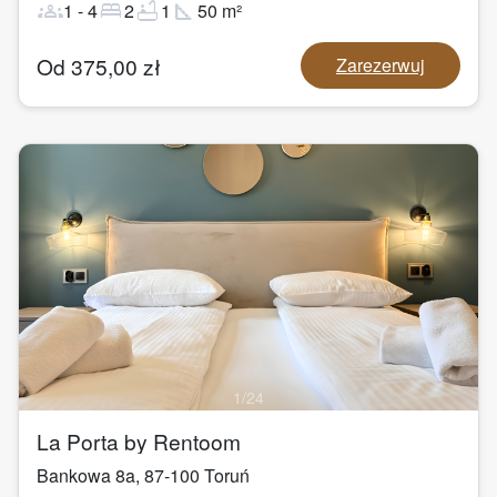
groups
bed
bathtub
square_foot
1
-
4
2
1
50
m²
Od
375,00
zł
Zarezerwuj
1
/
24
La Porta by Rentoom
Bankowa 8a
,
87-100
Toruń