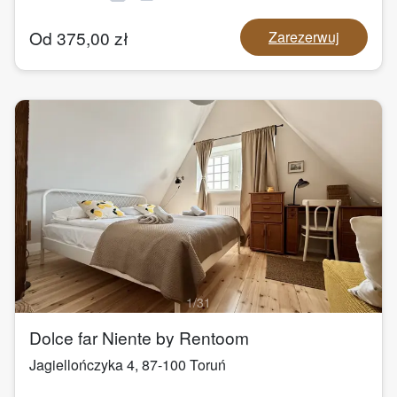
Od
375,00
zł
Zarezerwuj
1
/
31
Dolce far Niente by Rentoom
Jagiellończyka 4
,
87-100
Toruń