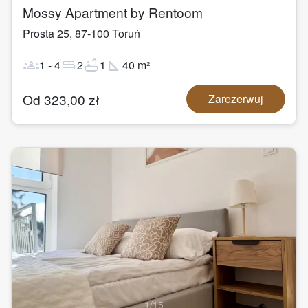
Mossy Apartment by Rentoom
Prosta 25
,
87-100
Toruń
groups
bed
bathtub
square_foot
1
-
4
2
1
40
m²
Od
323,00
zł
Zarezerwuj
1
/
15