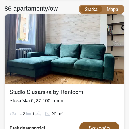
86
apartamenty/ów
Siatka
Mapa
1
/
18
Studio Ślusarska by Rentoom
Ślusarska 5
,
87-100
Toruń
groups
bed
bathtub
square_foot
1
-
2
1
1
20
m²
Szczegóły
Brak dostępności