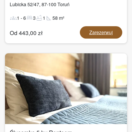
Lubicka 52/47
,
87-100
Toruń
groups
bed
bathtub
square_foot
1
-
6
3
1
58
m²
Od
443,00
zł
Zarezerwuj
1
/
22