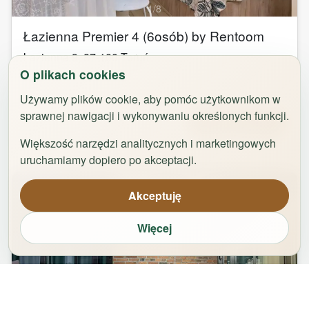
1
/
8
Łazienna Premier 4 (6osób) by Rentoom
Łazienna 9
,
87-100
Toruń
O plikach cookies
groups
bed
bathtub
square_foot
2
-
6
3
1
50
m²
Używamy plików cookie, aby pomóc użytkownikom w
sprawnej nawigacji i wykonywaniu określonych funkcji.
Od
323,00
zł
Zarezerwuj
Większość narzędzi analitycznych i marketingowych
uruchamiamy dopiero po akceptacji.
Akceptuję
Więcej