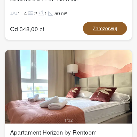
groups
bed
bathtub
square_foot
1
-
4
2
1
50
m²
Od
348,00
zł
Zarezerwuj
1
/
32
Apartament Horizon by Rentoom