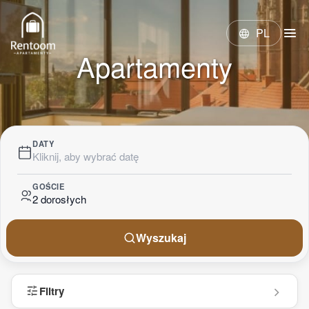
menu
PL
language
Apartamenty
DATY
Kliknij, aby wybrać datę
GOŚCIE
2 dorosłych
Wyszukaj
tune
Filtry