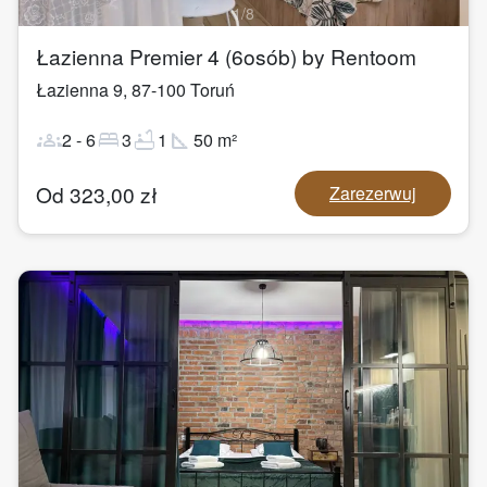
1
/
8
Łazienna Premier 4 (6osób) by Rentoom
Łazienna 9
,
87-100
Toruń
groups
bed
bathtub
square_foot
2
-
6
3
1
50
m²
Od
323,00
zł
Zarezerwuj