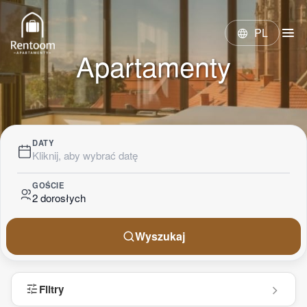
menu
PL
language
Apartamenty
DATY
Kliknij, aby wybrać datę
GOŚCIE
2 dorosłych
Wyszukaj
tune
Filtry