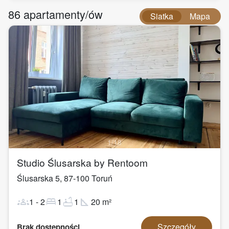
86
apartamenty/ów
Siatka
Mapa
1
/
18
Studio Ślusarska by Rentoom
Ślusarska 5
,
87-100
Toruń
groups
bed
bathtub
square_foot
1
-
2
1
1
20
m²
Szczegóły
Brak dostępności