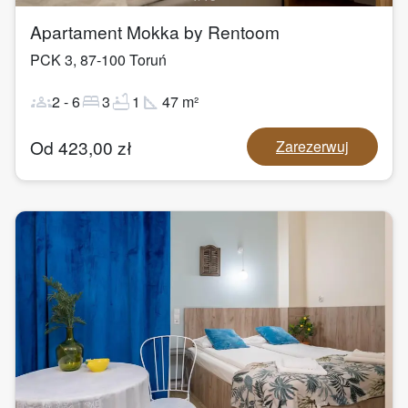
Apartament Mokka by Rentoom
PCK 3
,
87-100
Toruń
groups
bed
bathtub
square_foot
2
-
6
3
1
47
m²
Od
423,00
zł
Zarezerwuj