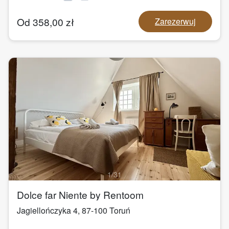
Od
358,00
zł
Zarezerwuj
1
/
31
Dolce far Niente by Rentoom
Jagiellończyka 4
,
87-100
Toruń