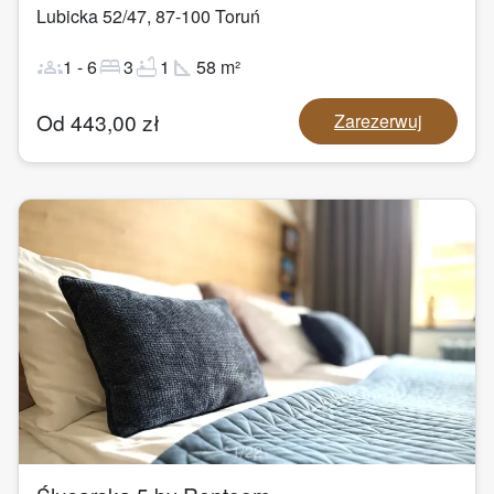
Lubicka 52/47
,
87-100
Toruń
groups
bed
bathtub
square_foot
1
-
6
3
1
58
m²
Od
443,00
zł
Zarezerwuj
1
/
22