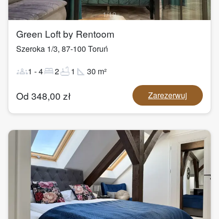
1
/
19
Green Loft by Rentoom
Szeroka 1/3
,
87-100
Toruń
groups
bed
bathtub
square_foot
1
-
4
2
1
30
m²
Od
348,00
zł
Zarezerwuj