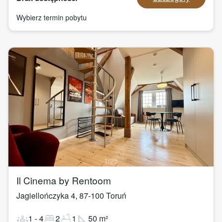
Wybierz termin pobytu
1
/
25
Il Cinema by Rentoom
Jagiellończyka 4
,
87-100
Toruń
groups
bed
bathtub
square_foot
1
-
4
2
1
50
m²