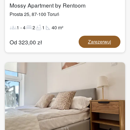
Mossy Apartment by Rentoom
Prosta 25
,
87-100
Toruń
groups
bed
bathtub
square_foot
1
-
4
2
1
40
m²
Od
323,00
zł
Zarezerwuj
1
/
15