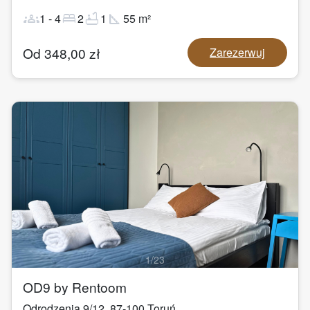
groups
bed
bathtub
square_foot
1
-
4
2
1
55
m²
Od
348,00
zł
Zarezerwuj
1
/
23
OD9 by Rentoom
Odrodzenia 9/12
,
87-100
Toruń