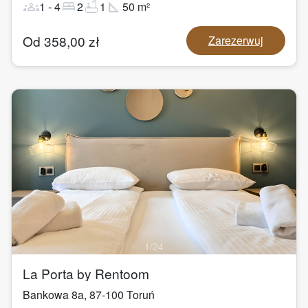
groups
bed
bathtub
square_foot
1
-
4
2
1
50
m²
Od
358,00
zł
Zarezerwuj
1
/
24
La Porta by Rentoom
Bankowa 8a
,
87-100
Toruń