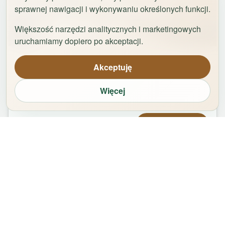
sprawnej nawigacji i wykonywaniu określonych funkcji.
Większość narzędzi analitycznych i marketingowych
1
/
29
uruchamiamy dopiero po akceptacji.
Apartament Logan by Rentoom
Akceptuję
Bydgoska 35
,
87-100
Toruń
Więcej
groups
bed
bathtub
square_foot
1
-
2
2
1
50
m²
Od
479,00
zł
Zarezerwuj