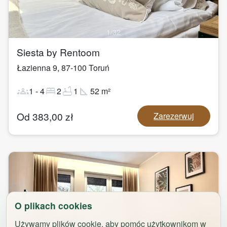
1
/
32
Siesta by Rentoom
Łazienna 9
,
87-100
Toruń
groups
bed
bathtub
square_foot
1
-
4
2
1
52
m²
Od
383,00
zł
Zarezerwuj
O plikach cookies
Używamy plików cookie, aby pomóc użytkownikom w