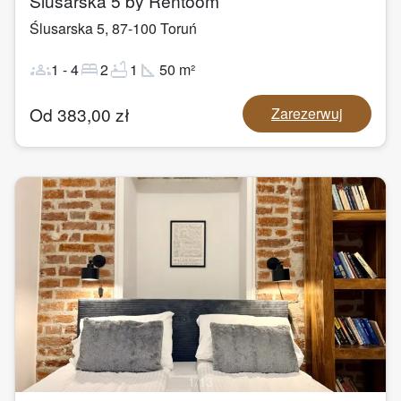
Ślusarska 5 by Rentoom
Ślusarska 5
,
87-100
Toruń
groups
bed
bathtub
square_foot
1
-
4
2
1
50
m²
Od
383,00
zł
Zarezerwuj
1
/
13