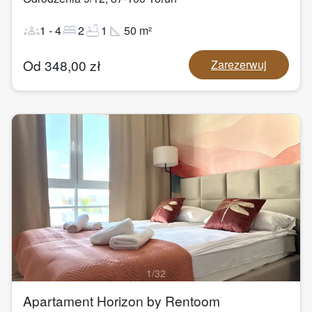
groups
bed
bathtub
square_foot
1
-
4
2
1
50
m²
Od
348,00
zł
Zarezerwuj
1
/
32
Apartament Horizon by Rentoom