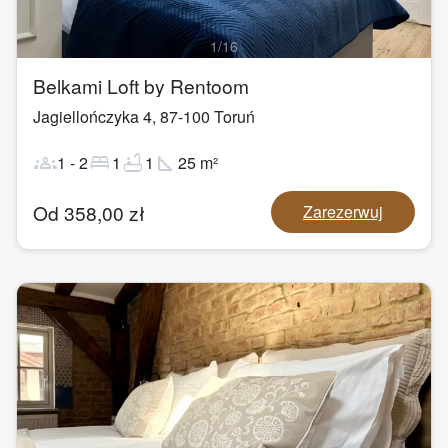
1
/
16
Belkami Loft by Rentoom
Jagiellończyka 4
,
87-100
Toruń
groups
bed
bathtub
square_foot
1
-
2
1
1
25
m²
Od
358,00
zł
Zarezerwuj