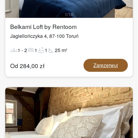
1
/
16
Belkami Loft by Rentoom
Jagiellończyka 4
,
87-100
Toruń
groups
bed
bathtub
square_foot
1
-
2
1
1
25
m²
Od
284,00
zł
Zarezerwuj