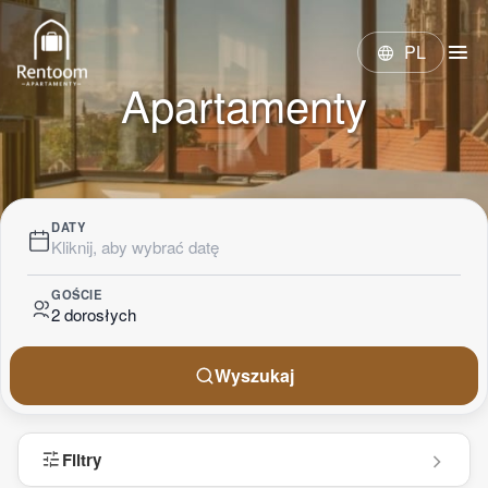
menu
PL
language
Apartamenty
DATY
Kliknij, aby wybrać datę
GOŚCIE
2 dorosłych
Wyszukaj
tune
Filtry