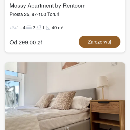
Mossy Apartment by Rentoom
Prosta 25
,
87-100
Toruń
groups
bed
bathtub
square_foot
1
-
4
2
1
40
m²
Od
299,00
zł
Zarezerwuj
1
/
15