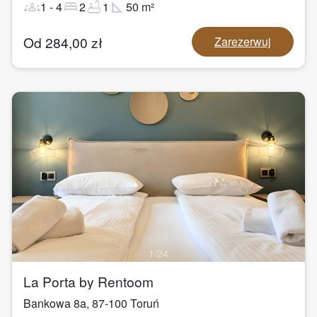
groups
bed
bathtub
square_foot
1
-
4
2
1
50
m²
Od
284,00
zł
Zarezerwuj
1
/
24
La Porta by Rentoom
Bankowa 8a
,
87-100
Toruń