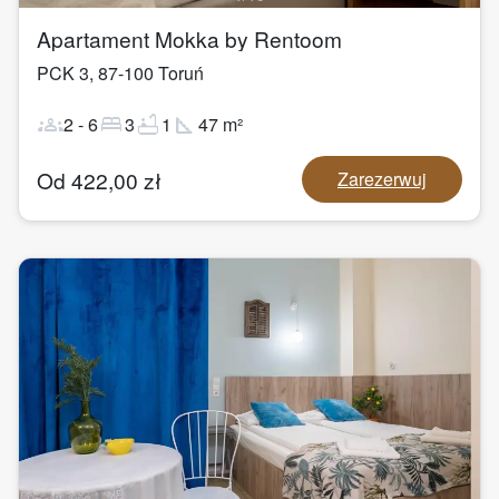
Apartament Mokka by Rentoom
PCK 3
,
87-100
Toruń
groups
bed
bathtub
square_foot
2
-
6
3
1
47
m²
Od
422,00
zł
Zarezerwuj