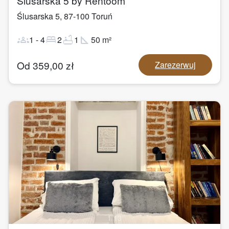
Ślusarska 5 by Rentoom
Ślusarska 5
,
87-100
Toruń
groups
bed
bathtub
square_foot
1
-
4
2
1
50
m²
Od
359,00
zł
Zarezerwuj
1
/
13