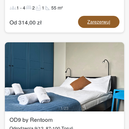
groups
bed
bathtub
square_foot
1
-
4
2
1
55
m²
Od
314,00
zł
Zarezerwuj
1
/
23
OD9 by Rentoom
Odrodzenia 9/12
,
87-100
Toruń