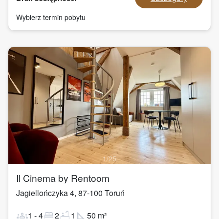
Wybierz termin pobytu
1
/
25
Il Cinema by Rentoom
Jagiellończyka 4
,
87-100
Toruń
groups
bed
bathtub
square_foot
1
-
4
2
1
50
m²