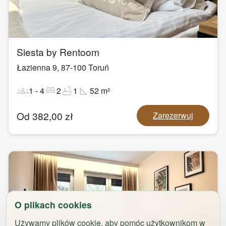
1
/
32
Siesta by Rentoom
Łazienna 9
,
87-100
Toruń
groups
bed
bathtub
square_foot
1
-
4
2
1
52
m²
Od
382,00
zł
Zarezerwuj
O plikach cookies
Używamy plików cookie, aby pomóc użytkownikom w