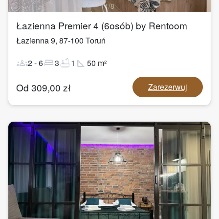
1
/
8
Łazienna Premier 4 (6osób) by Rentoom
Łazienna 9
,
87-100
Toruń
groups
bed
bathtub
square_foot
2
-
6
3
1
50
m²
Od
309,00
zł
Zarezerwuj