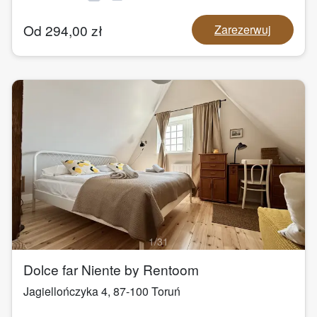
Od
294,00
zł
Zarezerwuj
1
/
31
Dolce far Niente by Rentoom
Jagiellończyka 4
,
87-100
Toruń