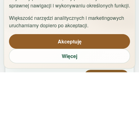
sprawnej nawigacji i wykonywaniu określonych funkcji.
Większość narzędzi analitycznych i marketingowych
1
/
29
uruchamiamy dopiero po akceptacji.
Apartament Logan by Rentoom
Akceptuję
Bydgoska 35
,
87-100
Toruń
Więcej
groups
bed
bathtub
square_foot
1
-
2
2
1
50
m²
Od
479,00
zł
Zarezerwuj