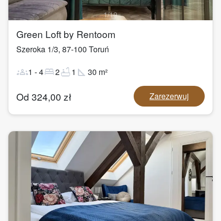
1
/
19
Green Loft by Rentoom
Szeroka 1/3
,
87-100
Toruń
groups
bed
bathtub
square_foot
1
-
4
2
1
30
m²
Od
324,00
zł
Zarezerwuj