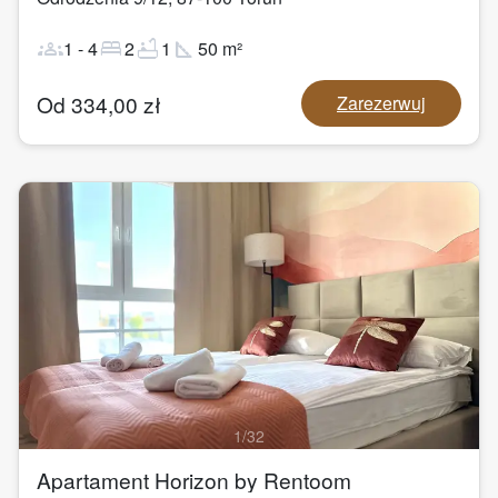
groups
bed
bathtub
square_foot
1
-
4
2
1
50
m²
Od
334,00
zł
Zarezerwuj
1
/
32
Apartament Horizon by Rentoom