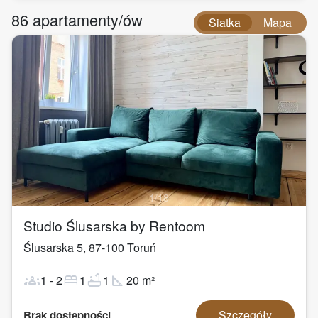
86
apartamenty/ów
Siatka
Mapa
1
/
18
Studio Ślusarska by Rentoom
Ślusarska 5
,
87-100
Toruń
groups
bed
bathtub
square_foot
1
-
2
1
1
20
m²
Szczegóły
Brak dostępności