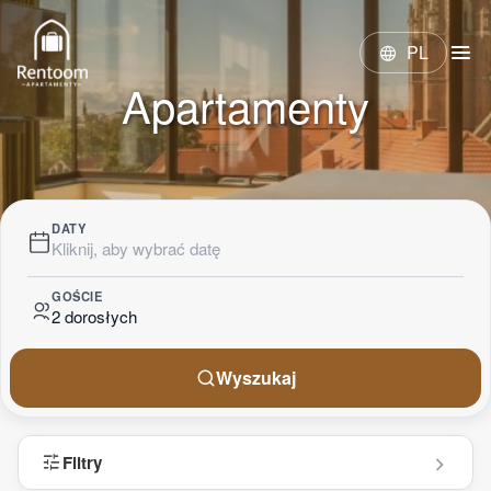
menu
PL
language
Apartamenty
DATY
Kliknij, aby wybrać datę
GOŚCIE
2 dorosłych
Wyszukaj
tune
Filtry