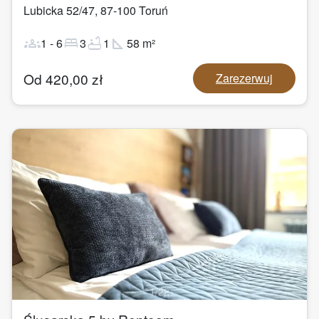
Lubicka 52/47
,
87-100
Toruń
groups
bed
bathtub
square_foot
1
-
6
3
1
58
m²
Od
420,00
zł
Zarezerwuj
1
/
22