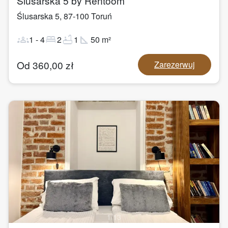
Ślusarska 5 by Rentoom
Ślusarska 5
,
87-100
Toruń
groups
bed
bathtub
square_foot
1
-
4
2
1
50
m²
Od
360,00
zł
Zarezerwuj
1
/
13