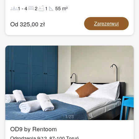
groups
bed
bathtub
square_foot
1
-
4
2
1
55
m²
Od
325,00
zł
Zarezerwuj
1
/
23
OD9 by Rentoom
Odrodzenia 9/12
,
87-100
Toruń