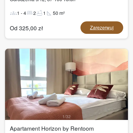
groups
bed
bathtub
square_foot
1
-
4
2
1
50
m²
Od
325,00
zł
Zarezerwuj
1
/
32
Apartament Horizon by Rentoom