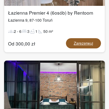
1
/
8
Łazienna Premier 4 (6osób) by Rentoom
Łazienna 9
,
87-100
Toruń
groups
bed
bathtub
square_foot
2
-
6
3
1
50
m²
Od
300,00
zł
Zarezerwuj