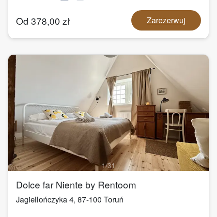
Od
378,00
zł
Zarezerwuj
1
/
31
Dolce far Niente by Rentoom
Jagiellończyka 4
,
87-100
Toruń