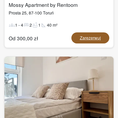
Mossy Apartment by Rentoom
Prosta 25
,
87-100
Toruń
groups
bed
bathtub
square_foot
1
-
4
2
1
40
m²
Od
300,00
zł
Zarezerwuj
1
/
15