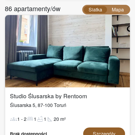
86
apartamenty/ów
Siatka
Mapa
1
/
18
Studio Ślusarska by Rentoom
Ślusarska 5
,
87-100
Toruń
groups
bed
bathtub
square_foot
1
-
2
1
1
20
m²
Szczegóły
Brak dostępności