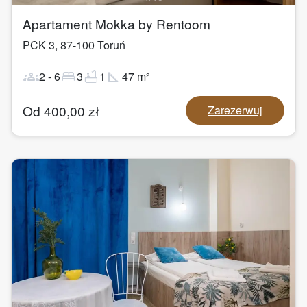
Apartament Mokka by Rentoom
PCK 3
,
87-100
Toruń
groups
bed
bathtub
square_foot
2
-
6
3
1
47
m²
Od
400,00
zł
Zarezerwuj