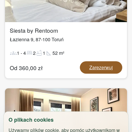
1
/
32
Siesta by Rentoom
Łazienna 9
,
87-100
Toruń
groups
bed
bathtub
square_foot
1
-
4
2
1
52
m²
Od
360,00
zł
Zarezerwuj
O plikach cookies
Używamy plików cookie, aby pomóc użytkownikom w