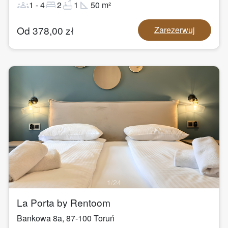
groups
bed
bathtub
square_foot
1
-
4
2
1
50
m²
Od
378,00
zł
Zarezerwuj
1
/
24
La Porta by Rentoom
Bankowa 8a
,
87-100
Toruń