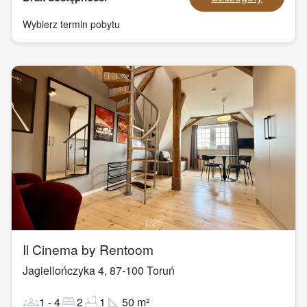
Wybierz termin pobytu
1
/
25
Il Cinema by Rentoom
Jagiellończyka 4
,
87-100
Toruń
groups
bed
bathtub
square_foot
1
-
4
2
1
50
m²