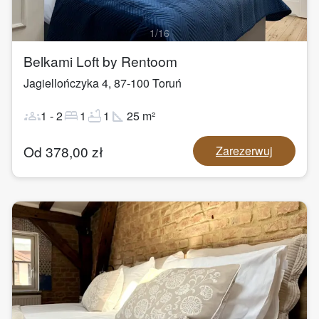
1
/
16
Belkami Loft by Rentoom
Jagiellończyka 4
,
87-100
Toruń
groups
bed
bathtub
square_foot
1
-
2
1
1
25
m²
Od
378,00
zł
Zarezerwuj