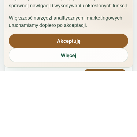
sprawnej nawigacji i wykonywaniu określonych funkcji.
Większość narzędzi analitycznych i marketingowych
1
/
29
uruchamiamy dopiero po akceptacji.
Apartament Logan by Rentoom
Akceptuję
Bydgoska 35
,
87-100
Toruń
Więcej
groups
bed
bathtub
square_foot
1
-
2
2
1
50
m²
Od
479,00
zł
Zarezerwuj