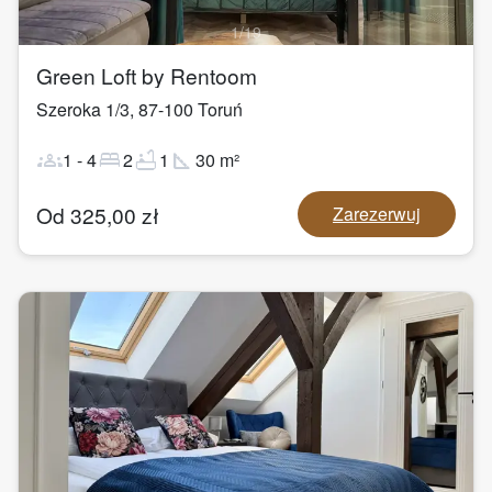
1
/
19
Green Loft by Rentoom
Szeroka 1/3
,
87-100
Toruń
groups
bed
bathtub
square_foot
1
-
4
2
1
30
m²
Od
325,00
zł
Zarezerwuj