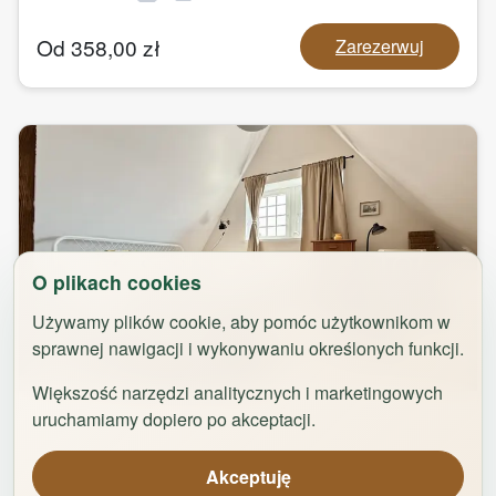
Od
358,00
zł
Zarezerwuj
O plikach cookies
Używamy plików cookie, aby pomóc użytkownikom w
sprawnej nawigacji i wykonywaniu określonych funkcji.
1
/
31
Większość narzędzi analitycznych i marketingowych
Dolce far Niente by Rentoom
uruchamiamy dopiero po akceptacji.
Jagiellończyka 4
,
87-100
Toruń
Akceptuję