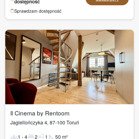
dostępność
Sprawdzam dostępność
1
/
25
Il Cinema by Rentoom
Jagiellończyka 4
,
87-100
Toruń
groups
bed
bathtub
square_foot
1
-
4
2
1
50
m²