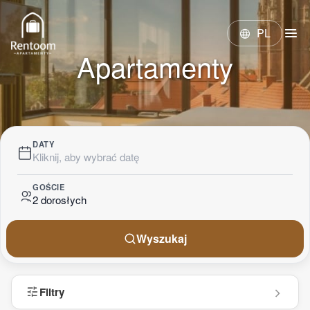
menu
PL
language
Apartamenty
DATY
Kliknij, aby wybrać datę
GOŚCIE
2 dorosłych
Wyszukaj
tune
Filtry