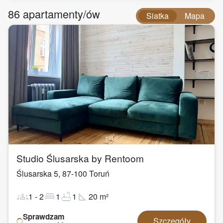
86
apartamenty/ów
Siatka
Mapa
1
/
18
Studio Ślusarska by Rentoom
Ślusarska 5
,
87-100
Toruń
groups
bed
bathtub
square_foot
1
-
2
1
1
20
m²
Sprawdzam
Szczegóły