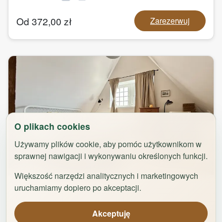
Od
372,00
zł
Zarezerwuj
O plikach cookies
Używamy plików cookie, aby pomóc użytkownikom w
sprawnej nawigacji i wykonywaniu określonych funkcji.
1
/
31
Większość narzędzi analitycznych i marketingowych
Dolce far Niente by Rentoom
uruchamiamy dopiero po akceptacji.
Jagiellończyka 4
,
87-100
Toruń
Akceptuję