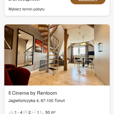
Wybierz termin pobytu
1
/
25
Il Cinema by Rentoom
Jagiellończyka 4
,
87-100
Toruń
groups
bed
bathtub
square_foot
1
-
4
2
1
50
m²