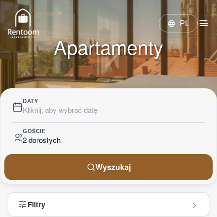
menu
PL
language
Apartamenty
DATY
Kliknij, aby wybrać datę
GOŚCIE
2 dorosłych
Wyszukaj
tune
Filtry