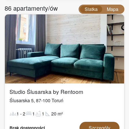
86
apartamenty/ów
Siatka
Mapa
1
/
18
Studio Ślusarska by Rentoom
Ślusarska 5
,
87-100
Toruń
groups
bed
bathtub
square_foot
1
-
2
1
1
20
m²
Szczegóły
Brak dostępności