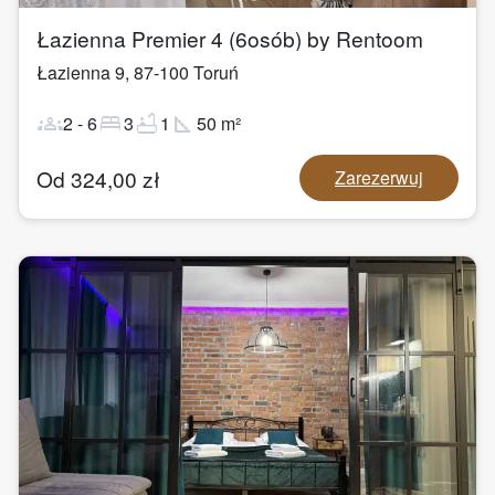
Łazienna Premier 4 (6osób) by Rentoom
Łazienna 9
,
87-100
Toruń
groups
bed
bathtub
square_foot
2
-
6
3
1
50
m²
Od
324,00
zł
Zarezerwuj