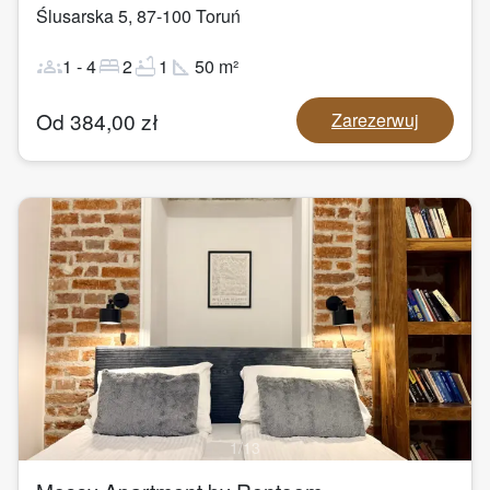
Ślusarska 5
,
87-100
Toruń
groups
bed
bathtub
square_foot
1
-
4
2
1
50
m²
Od
384,00
zł
Zarezerwuj
1
/
13