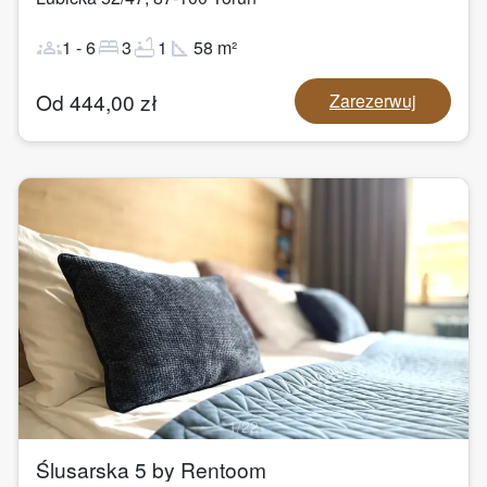
groups
bed
bathtub
square_foot
1
-
6
3
1
58
m²
Od
444,00
zł
Zarezerwuj
1
/
22
Ślusarska 5 by Rentoom