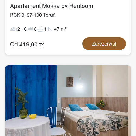
Apartament Mokka by Rentoom
PCK 3
,
87-100
Toruń
groups
bed
bathtub
square_foot
2
-
6
3
1
47
m²
Od
419,00
zł
Zarezerwuj
1
/
8