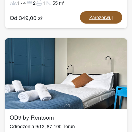
groups
bed
bathtub
square_foot
1
-
4
2
1
55
m²
Od
349,00
zł
Zarezerwuj
1
/
23
OD9 by Rentoom
Odrodzenia 9/12
,
87-100
Toruń