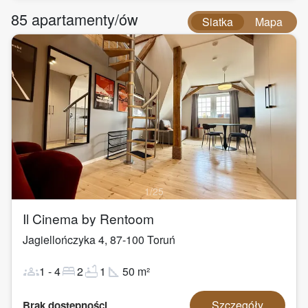
85
apartamenty/ów
Siatka
Mapa
1
/
25
Il Cinema by Rentoom
Jagiellończyka 4
,
87-100
Toruń
groups
bed
bathtub
square_foot
1
-
4
2
1
50
m²
Szczegóły
Brak dostępności