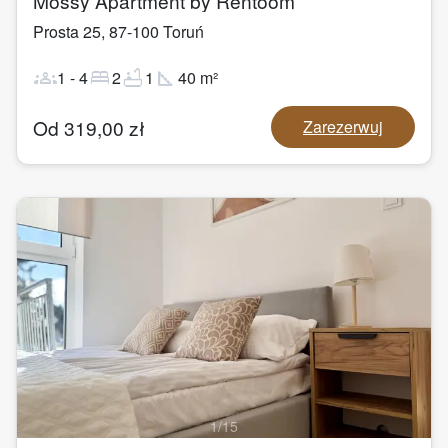
Mossy Apartment by Rentoom
Prosta 25
,
87-100
Toruń
groups
bed
bathtub
square_foot
1
-
4
2
1
40
m²
Od
319,00
zł
Zarezerwuj
1
/
15