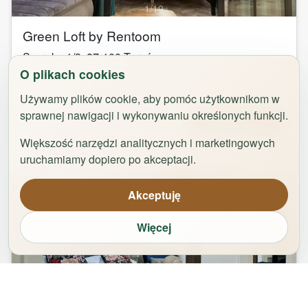
1
/
19
Green Loft by Rentoom
Szeroka 1/3
,
87-100
Toruń
O plikach cookies
groups
bed
bathtub
square_foot
1
-
4
2
1
30
m²
Używamy plików cookie, aby pomóc użytkownikom w
sprawnej nawigacji i wykonywaniu określonych funkcji.
Od
344,00
zł
Zarezerwuj
Większość narzędzi analitycznych i marketingowych
uruchamiamy dopiero po akceptacji.
Akceptuję
Więcej