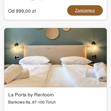
Od
999,00
zł
Zarezerwuj
1
/
24
La Porta by Rentoom
Bankowa 8a
,
87-100
Toruń