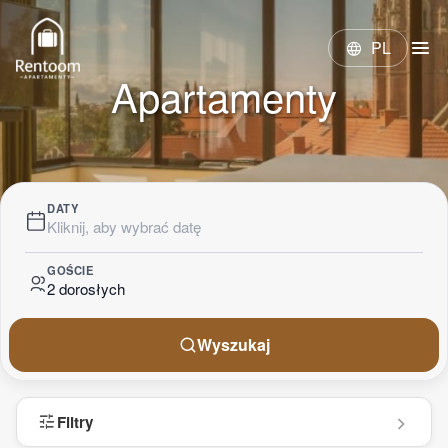
menu
PL
language
Apartamenty
DATY
Kliknij, aby wybrać datę
GOŚCIE
2 dorosłych
Wyszukaj
tune
Filtry