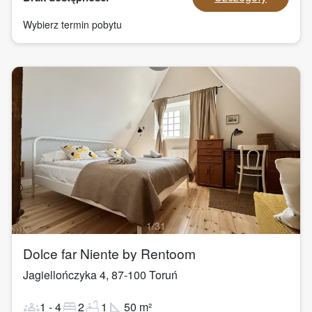
Wybierz termin pobytu
1
/
31
Dolce far Niente by Rentoom
Jagiellończyka 4
,
87-100
Toruń
groups
bed
bathtub
square_foot
1
-
4
2
1
50
m²