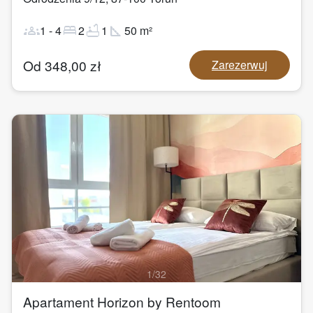
groups
bed
bathtub
square_foot
1
-
4
2
1
50
m²
Od
348,00
zł
Zarezerwuj
1
/
32
Apartament Horizon by Rentoom