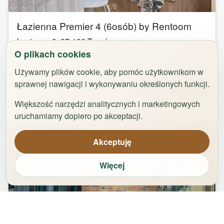
1
/
8
Łazienna Premier 4 (6osób) by Rentoom
Łazienna 9
,
87-100
Toruń
O plikach cookies
groups
bed
bathtub
square_foot
2
-
6
3
1
50
m²
Używamy plików cookie, aby pomóc użytkownikom w
sprawnej nawigacji i wykonywaniu określonych funkcji.
Od
323,00
zł
Zarezerwuj
Większość narzędzi analitycznych i marketingowych
uruchamiamy dopiero po akceptacji.
Akceptuję
Więcej