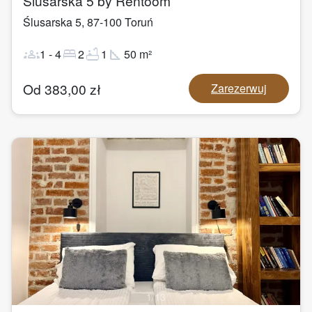
Ślusarska 5 by Rentoom
Ślusarska 5
,
87-100
Toruń
groups
bed
bathtub
square_foot
1
-
4
2
1
50
m²
Od
383,00
zł
Zarezerwuj
1
/
13