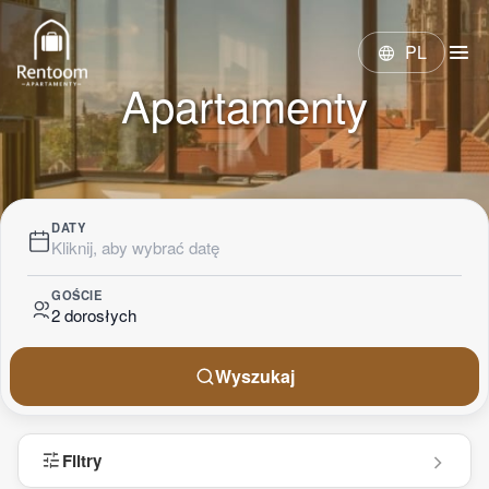
menu
PL
language
Apartamenty
DATY
Kliknij, aby wybrać datę
GOŚCIE
2 dorosłych
Wyszukaj
tune
Filtry