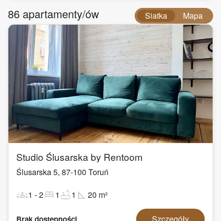
86
apartamenty/ów
Siatka
Mapa
1
/
18
Studio Ślusarska by Rentoom
Ślusarska 5
,
87-100
Toruń
groups
bed
bathtub
square_foot
1
-
2
1
1
20
m²
Szczegóły
Brak dostępności