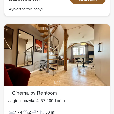
Wybierz termin pobytu
1
/
25
Il Cinema by Rentoom
Jagiellończyka 4
,
87-100
Toruń
groups
bed
bathtub
square_foot
1
-
4
2
1
50
m²