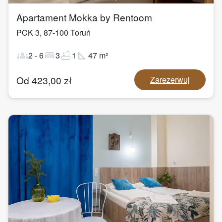
Apartament Mokka by Rentoom
PCK 3
,
87-100
Toruń
groups
bed
bathtub
square_foot
2
-
6
3
1
47
m²
Od
423,00
zł
Zarezerwuj