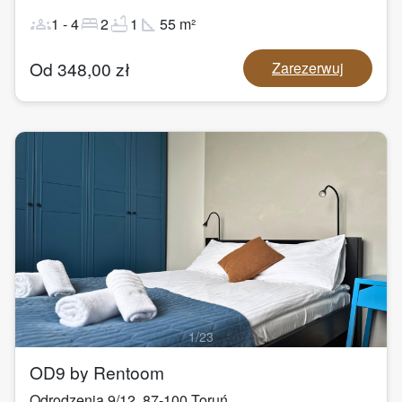
groups
bed
bathtub
square_foot
1
-
4
2
1
55
m²
Od
348,00
zł
Zarezerwuj
1
/
23
OD9 by Rentoom
Odrodzenia 9/12
,
87-100
Toruń