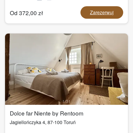
Od
372,00
zł
Zarezerwuj
1
/
31
Dolce far Niente by Rentoom
Jagiellończyka 4
,
87-100
Toruń