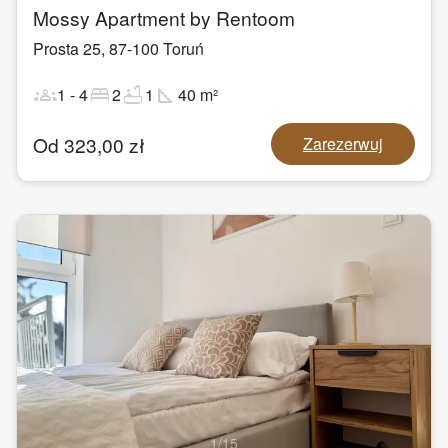
Mossy Apartment by Rentoom
Prosta 25
,
87-100
Toruń
groups
bed
bathtub
square_foot
1
-
4
2
1
40
m²
Od
323,00
zł
Zarezerwuj
1
/
15