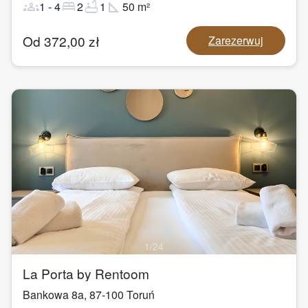
groups
bed
bathtub
square_foot
1
-
4
2
1
50
m²
Od
372,00
zł
Zarezerwuj
1
/
24
La Porta by Rentoom
Bankowa 8a
,
87-100
Toruń