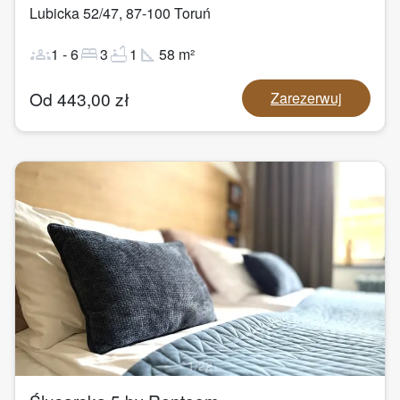
Lubicka 52/47
,
87-100
Toruń
groups
bed
bathtub
square_foot
1
-
6
3
1
58
m²
Od
443,00
zł
Zarezerwuj
1
/
22