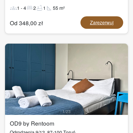
groups
bed
bathtub
square_foot
1
-
4
2
1
55
m²
Od
348,00
zł
Zarezerwuj
1
/
23
OD9 by Rentoom
Odrodzenia 9/12
,
87-100
Toruń