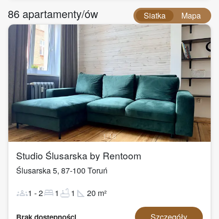
86
apartamenty/ów
Siatka
Mapa
1
/
18
Studio Ślusarska by Rentoom
Ślusarska 5
,
87-100
Toruń
groups
bed
bathtub
square_foot
1
-
2
1
1
20
m²
Szczegóły
Brak dostępności