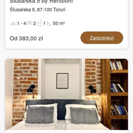
Ślusarska 5 by Rentoom
Ślusarska 5
,
87-100
Toruń
groups
bed
bathtub
square_foot
1
-
4
2
1
50
m²
Od
383,00
zł
Zarezerwuj
1
/
13