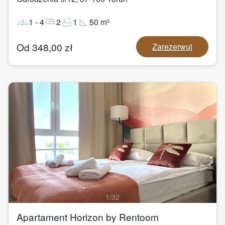
groups
bed
bathtub
square_foot
1
-
4
2
1
50
m²
Od
348,00
zł
Zarezerwuj
1
/
32
Apartament Horizon by Rentoom