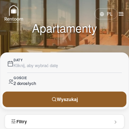
menu
PL
language
Apartamenty
DATY
Kliknij, aby wybrać datę
GOŚCIE
2 dorosłych
Wyszukaj
tune
Filtry