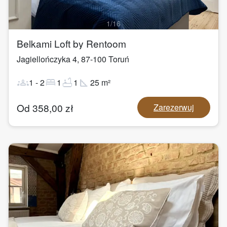
1
/
16
Belkami Loft by Rentoom
Jagiellończyka 4
,
87-100
Toruń
groups
bed
bathtub
square_foot
1
-
2
1
1
25
m²
Od
358,00
zł
Zarezerwuj