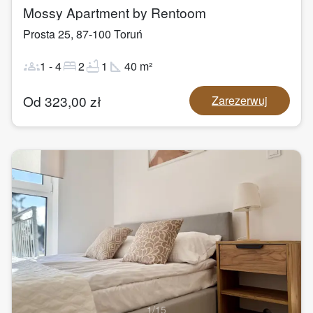
Mossy Apartment by Rentoom
Prosta 25
,
87-100
Toruń
groups
bed
bathtub
square_foot
1
-
4
2
1
40
m²
Od
323,00
zł
Zarezerwuj
1
/
15