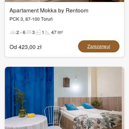
Apartament Mokka by Rentoom
PCK 3
,
87-100
Toruń
groups
bed
bathtub
square_foot
2
-
6
3
1
47
m²
Od
423,00
zł
Zarezerwuj