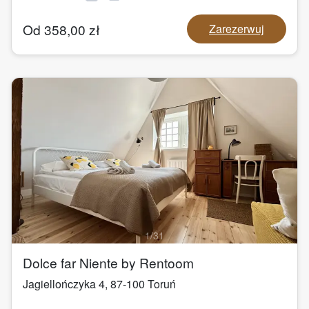
Od
358,00
zł
Zarezerwuj
1
/
31
Dolce far Niente by Rentoom
Jagiellończyka 4
,
87-100
Toruń