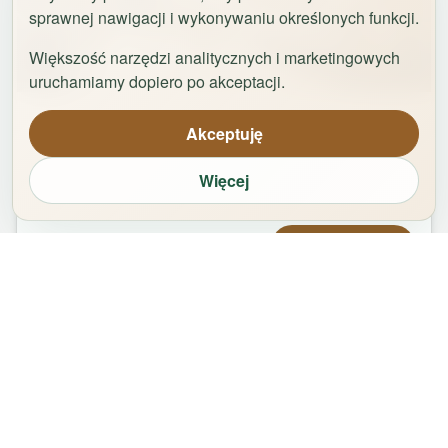
sprawnej nawigacji i wykonywaniu określonych funkcji.
Większość narzędzi analitycznych i marketingowych
1
/
29
uruchamiamy dopiero po akceptacji.
Apartament Logan by Rentoom
Akceptuję
Bydgoska 35
,
87-100
Toruń
Więcej
groups
bed
bathtub
square_foot
1
-
2
2
1
50
m²
Od
479,00
zł
Zarezerwuj