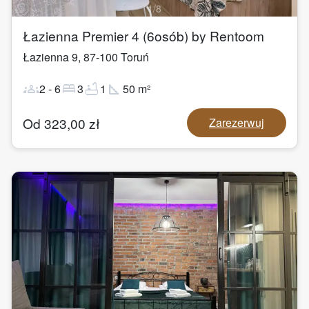
1
/
8
Łazienna Premier 4 (6osób) by Rentoom
Łazienna 9
,
87-100
Toruń
groups
bed
bathtub
square_foot
2
-
6
3
1
50
m²
Od
323,00
zł
Zarezerwuj