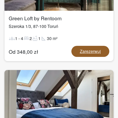
1
/
19
Green Loft by Rentoom
Szeroka 1/3
,
87-100
Toruń
groups
bed
bathtub
square_foot
1
-
4
2
1
30
m²
Od
348,00
zł
Zarezerwuj