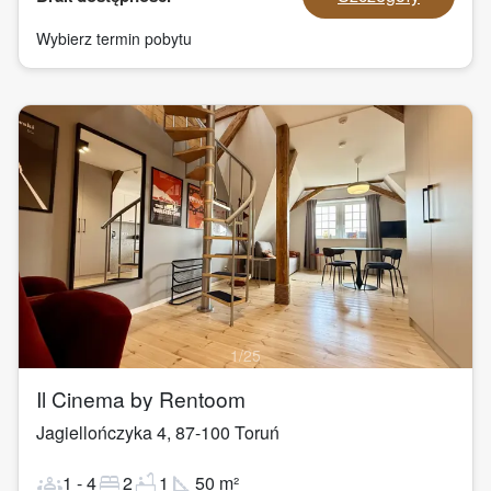
Wybierz termin pobytu
1
/
25
Il Cinema by Rentoom
Jagiellończyka 4
,
87-100
Toruń
groups
bed
bathtub
square_foot
1
-
4
2
1
50
m²