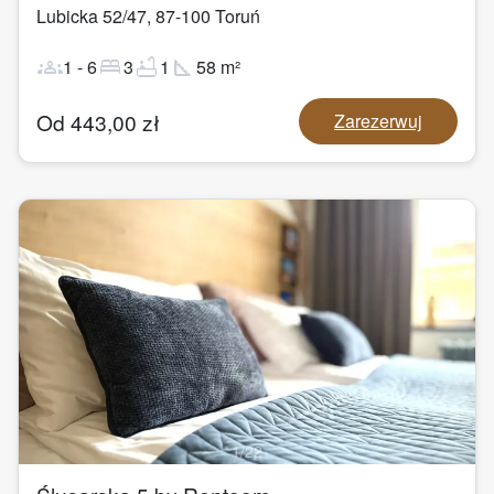
Lubicka 52/47
,
87-100
Toruń
groups
bed
bathtub
square_foot
1
-
6
3
1
58
m²
Od
443,00
zł
Zarezerwuj
1
/
22