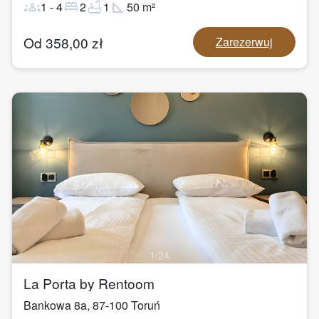
groups
bed
bathtub
square_foot
1
-
4
2
1
50
m²
Od
358,00
zł
Zarezerwuj
1
/
24
La Porta by Rentoom
Bankowa 8a
,
87-100
Toruń