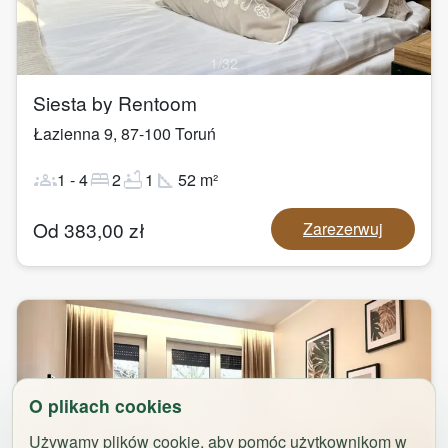
1
/
32
Siesta by Rentoom
Łazienna 9
,
87-100
Toruń
groups
bed
bathtub
square_foot
1
-
4
2
1
52
m²
Od
383,00
zł
Zarezerwuj
O plikach cookies
Używamy plików cookie, aby pomóc użytkownikom w