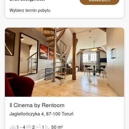
Wybierz termin pobytu
1
/
25
Il Cinema by Rentoom
Jagiellończyka 4
,
87-100
Toruń
groups
bed
bathtub
square_foot
1
-
4
2
1
50
m²