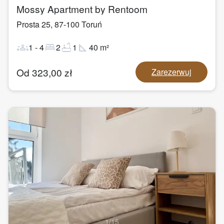
Mossy Apartment by Rentoom
Prosta 25
,
87-100
Toruń
groups
bed
bathtub
square_foot
1
-
4
2
1
40
m²
Od
323,00
zł
Zarezerwuj
1
/
15