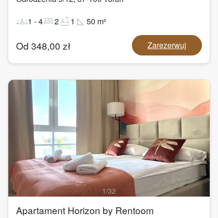
groups
bed
bathtub
square_foot
1
-
4
2
1
50
m²
Od
348,00
zł
Zarezerwuj
1
/
32
Apartament Horizon by Rentoom