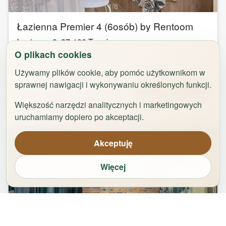
1
/
8
Łazienna Premier 4 (6osób) by Rentoom
Łazienna 9
,
87-100
Toruń
O plikach cookies
groups
bed
bathtub
square_foot
2
-
6
3
1
50
m²
Używamy plików cookie, aby pomóc użytkownikom w
sprawnej nawigacji i wykonywaniu określonych funkcji.
Od
323,00
zł
Zarezerwuj
Większość narzędzi analitycznych i marketingowych
uruchamiamy dopiero po akceptacji.
Akceptuję
Więcej