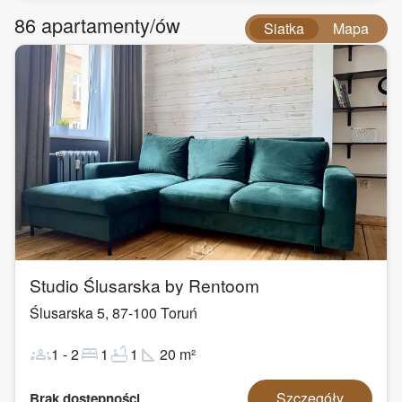
86
apartamenty/ów
Siatka
Mapa
1
/
18
Studio Ślusarska by Rentoom
Ślusarska 5
,
87-100
Toruń
groups
bed
bathtub
square_foot
1
-
2
1
1
20
m²
Szczegóły
Brak dostępności