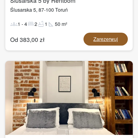
Ślusarska 5 by Rentoom
Ślusarska 5
,
87-100
Toruń
groups
bed
bathtub
square_foot
1
-
4
2
1
50
m²
Od
383,00
zł
Zarezerwuj
1
/
13