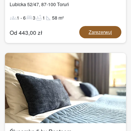
Lubicka 52/47
,
87-100
Toruń
groups
bed
bathtub
square_foot
1
-
6
3
1
58
m²
Od
443,00
zł
Zarezerwuj
1
/
22