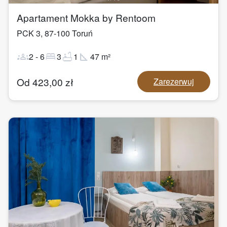
Apartament Mokka by Rentoom
PCK 3
,
87-100
Toruń
groups
bed
bathtub
square_foot
2
-
6
3
1
47
m²
Od
423,00
zł
Zarezerwuj