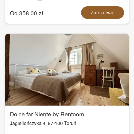
Od
358,00
zł
Zarezerwuj
1
/
31
Dolce far Niente by Rentoom
Jagiellończyka 4
,
87-100
Toruń