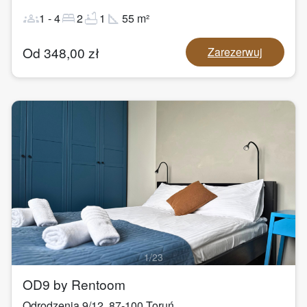
groups
bed
bathtub
square_foot
1
-
4
2
1
55
m²
Od
348,00
zł
Zarezerwuj
1
/
23
OD9 by Rentoom
Odrodzenia 9/12
,
87-100
Toruń