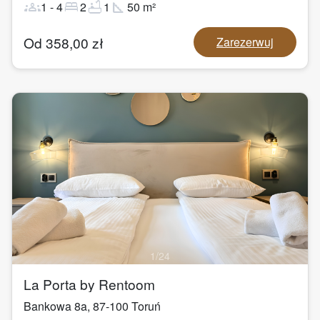
groups
bed
bathtub
square_foot
1
-
4
2
1
50
m²
Od
358,00
zł
Zarezerwuj
1
/
24
La Porta by Rentoom
Bankowa 8a
,
87-100
Toruń