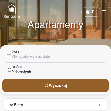
menu
PL
language
Apartamenty
DATY
Kliknij, aby wybrać datę
GOŚCIE
2 dorosłych
Wyszukaj
tune
Filtry