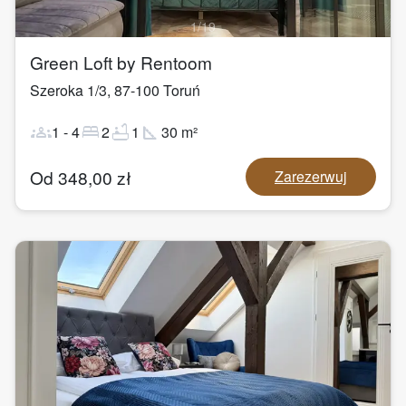
1
/
19
Green Loft by Rentoom
Szeroka 1/3
,
87-100
Toruń
groups
bed
bathtub
square_foot
1
-
4
2
1
30
m²
Od
348,00
zł
Zarezerwuj