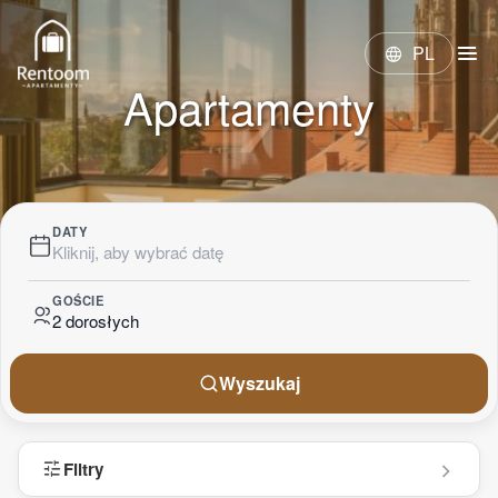
menu
PL
language
Apartamenty
DATY
Kliknij, aby wybrać datę
GOŚCIE
2 dorosłych
Wyszukaj
tune
Filtry