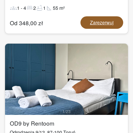
groups
bed
bathtub
square_foot
1
-
4
2
1
55
m²
Od
348,00
zł
Zarezerwuj
1
/
23
OD9 by Rentoom
Odrodzenia 9/12
,
87-100
Toruń