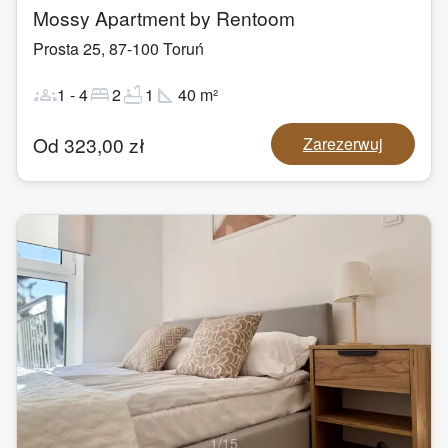
Mossy Apartment by Rentoom
Prosta 25
,
87-100
Toruń
groups
bed
bathtub
square_foot
1
-
4
2
1
40
m²
Od
323,00
zł
Zarezerwuj
1
/
15