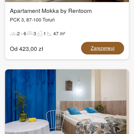
Apartament Mokka by Rentoom
PCK 3
,
87-100
Toruń
groups
bed
bathtub
square_foot
2
-
6
3
1
47
m²
Od
423,00
zł
Zarezerwuj