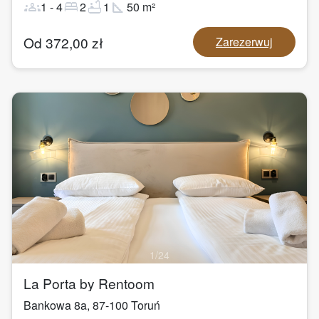
groups
bed
bathtub
square_foot
1
-
4
2
1
50
m²
Od
372,00
zł
Zarezerwuj
1
/
24
La Porta by Rentoom
Bankowa 8a
,
87-100
Toruń