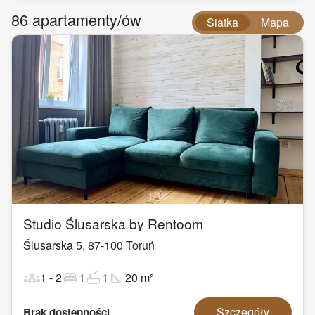
86
apartamenty/ów
Siatka
Mapa
1
/
18
Studio Ślusarska by Rentoom
Ślusarska 5
,
87-100
Toruń
groups
bed
bathtub
square_foot
1
-
2
1
1
20
m²
Szczegóły
Brak dostępności