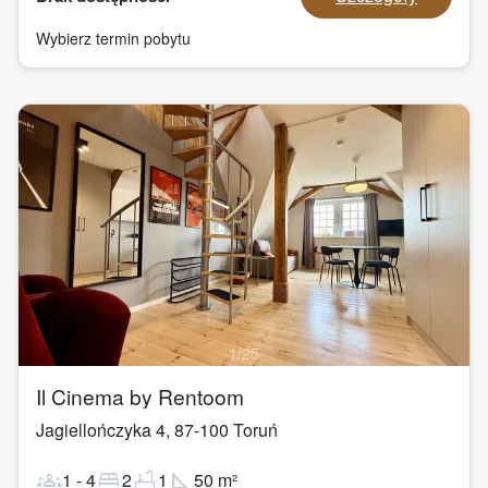
Wybierz termin pobytu
1
/
25
Il Cinema by Rentoom
Jagiellończyka 4
,
87-100
Toruń
groups
bed
bathtub
square_foot
1
-
4
2
1
50
m²