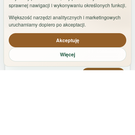
sprawnej nawigacji i wykonywaniu określonych funkcji.
Większość narzędzi analitycznych i marketingowych
1
/
29
uruchamiamy dopiero po akceptacji.
Apartament Logan by Rentoom
Akceptuję
Bydgoska 35
,
87-100
Toruń
Więcej
groups
bed
bathtub
square_foot
1
-
2
2
1
50
m²
Od
479,00
zł
Zarezerwuj