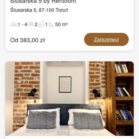
Ślusarska 5 by Rentoom
Ślusarska 5
,
87-100
Toruń
groups
bed
bathtub
square_foot
1
-
4
2
1
50
m²
Od
383,00
zł
Zarezerwuj
1
/
13