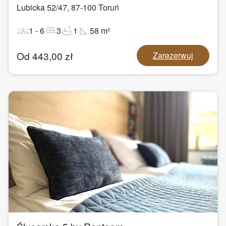
Lubicka 52/47
,
87-100
Toruń
groups
bed
bathtub
square_foot
1
-
6
3
1
58
m²
Od
443,00
zł
Zarezerwuj
1
/
22