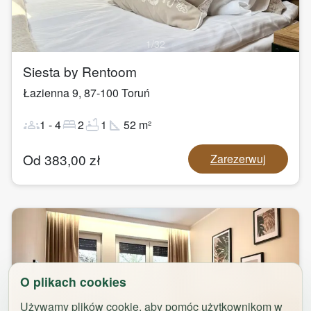
1
/
32
Siesta by Rentoom
Łazienna 9
,
87-100
Toruń
groups
bed
bathtub
square_foot
1
-
4
2
1
52
m²
Od
383,00
zł
Zarezerwuj
O plikach cookies
Używamy plików cookie, aby pomóc użytkownikom w