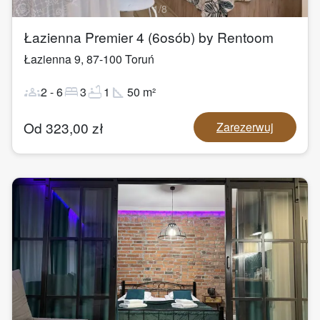
1
/
8
Łazienna Premier 4 (6osób) by Rentoom
Łazienna 9
,
87-100
Toruń
groups
bed
bathtub
square_foot
2
-
6
3
1
50
m²
Od
323,00
zł
Zarezerwuj