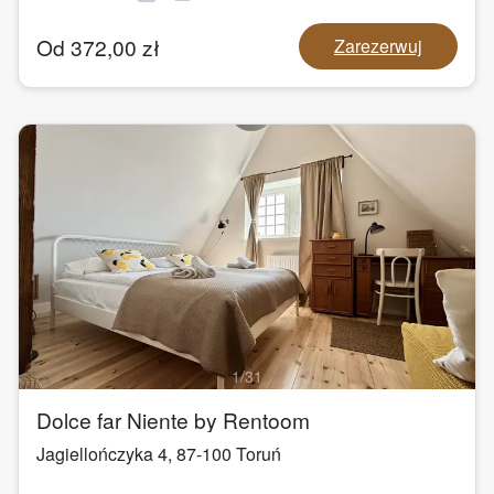
Od
372,00
zł
Zarezerwuj
1
/
31
Dolce far Niente by Rentoom
Jagiellończyka 4
,
87-100
Toruń