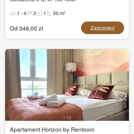
groups
bed
bathtub
square_foot
1
-
4
2
1
50
m²
Od
348,00
zł
Zarezerwuj
1
/
32
Apartament Horizon by Rentoom