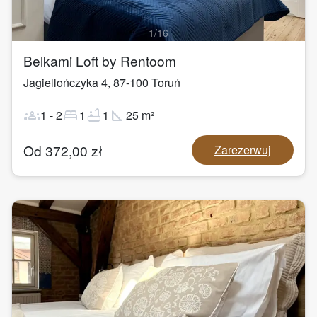
1
/
16
Belkami Loft by Rentoom
Jagiellończyka 4
,
87-100
Toruń
groups
bed
bathtub
square_foot
1
-
2
1
1
25
m²
Od
372,00
zł
Zarezerwuj