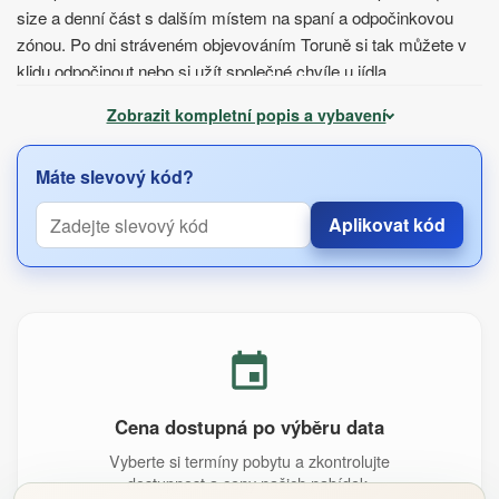
size a denní část s dalším místem na spaní a odpočinkovou
zónou. Po dni stráveném objevováním Toruně si tak můžete v
klidu odpočinout nebo si užít společné chvíle u jídla.
V apartmánu najdete:
Zobrazit kompletní popis a vybavení
plně vybavenou kuchyni
s lednicí, mikrovlnnou troubou,
Máte slevový kód?
rychlovarnou konvicí a kávovarem
soukromou
koupelnu se sprchou
, ručníky a fénem
Aplikovat kód
odpočinkovou část s televizí
stůl a pracovní kout pro práci nebo plánování dne
žehličku a základní vybavení užitečné během pobytu
Z oken se vám otevře
výhled na město a klidnou ulici
, díky
kterému si vychutnáte atmosféru centra Toruně.
Upozorňujeme, že budova nemá výtah – do vyšších pater se
Cena dostupná po výběru data
dostanete pouze po schodech. V okolí jsou k dispozici
veřejná
Vyberte si termíny pobytu a zkontrolujte
parkovací místa
v městské parkovací zóně.
dostupnost a ceny našich nabídek.