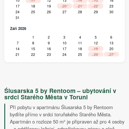
10
11
12
13
14
15
16
17
18
19
20
21
22
23
24
25
26
27
28
29
30
31
Září 2026
1
2
3
4
5
6
7
8
9
10
11
12
13
14
15
16
17
18
19
20
21
22
23
24
25
26
27
28
29
30
Říjen 2026
1
2
3
4
5
6
7
8
9
10
11
Ślusarska 5 by Rentoom – ubytování v
12
13
14
15
16
17
18
srdci Starého Města v Toruni
19
20
21
22
23
24
25
26
27
28
29
30
31
Při pobytu v apartmánu Ślusarska 5 by Rentoom
Listopad 2026
bydlíte přímo v srdci toruňského Starého Města.
Apartmán o rozloze 50 m² je připraven až pro 4 osoby
1
2
3
4
5
6
7
8
– s oddělenou ložnicí, odpočinkovou zónou a plně