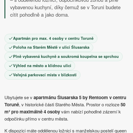
9
10
11
12
13
14
15
vybavenou kuchyní, díky čemuž se v Toruni budete
16
17
18
19
20
21
22
cítit pohodlně a jako doma.
23
24
25
26
27
28
29
30
Apartmán pro max. 4 osoby v centru Toruně
Poloha na Starém Městě v ulici Ślusarska
Plně vybavená kuchyně a soukromá koupelna se sprchou
Výhled na město a klidnou ulici
Veřejná parkovací místa v blízkosti
Ubytujete se v
apartmánu Ślusarska 5 by Rentoom v centru
Toruně
, v historické části Starého Města. Prostor o rozloze
50
m² pro maximálně 4 osoby
vám nabízí pohodlné zázemí k
odpočinku přímo v centru města.
K dispozici máte oddělenou ložnici s manželskou postelí queen