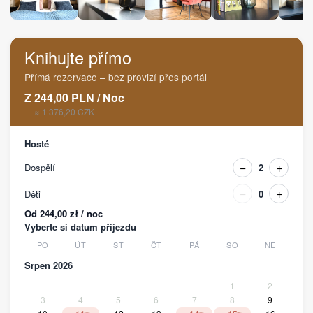
Knihujte přímo
Přímá rezervace – bez provizí přes portál
Z
244,00
PLN
/
Noc
≈ 1 376,20 CZK
Hosté
−
+
Dospělí
2
−
+
Děti
0
Od 244,00 zł / noc
Vyberte si datum příjezdu
PO
ÚT
ST
ČT
PÁ
SO
NE
Srpen 2026
1
2
3
4
5
6
7
8
9