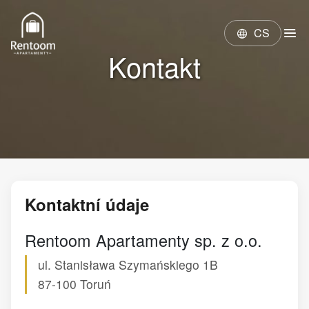
menu
CS
language
Kontakt
Kontaktní údaje
Rentoom Apartamenty sp. z o.o.
ul. Stanisława Szymańskiego 1B
87-100
Toruń