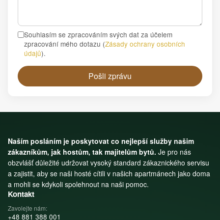
Souhlasím se zpracováním svých dat za účelem
zpracování mého dotazu
(
Zásady ochrany osobních
údajů
).
Pošli zprávu
Naším posláním je poskytovat co nejlepší služby našim
zákazníkům, jak hostům, tak majitelům bytů.
Je pro nás
obzvlášť důležité udržovat vysoký standard zákaznického servisu
a zajistit, aby se naši hosté cítili v našich apartmánech jako doma
a mohli se kdykoli spolehnout na naši pomoc.
Kontakt
Zavolejte nám:
+48 881 388 001