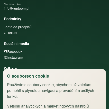
Napište nám:
info@rentoom.pl
Podmínky
Jděte do předpisů
O Toruni
Sociální média
Facebook
Instagram
Odkazy
O souborech cookie
Všechny byty
Používáme soubory cookie, abychom uživatelům
pomohli s plynulou navigací a prováděním určitých
funkcí.
Většinu analytických a marketingových nástrojů