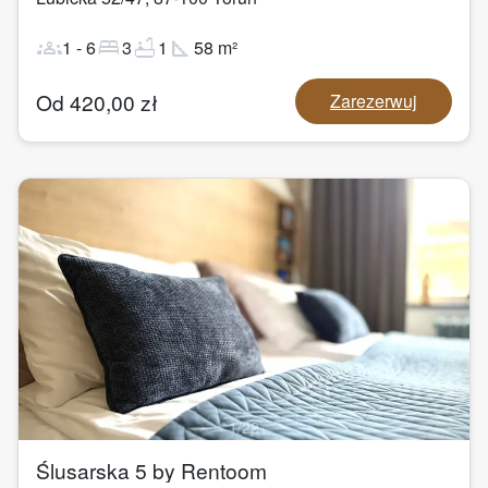
groups
bed
bathtub
square_foot
1
-
6
3
1
58
m²
Od
420,00
zł
Zarezerwuj
1
/
22
Ślusarska 5 by Rentoom