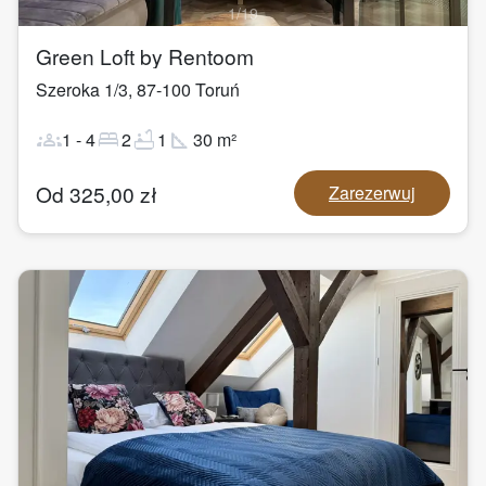
1
/
19
Green Loft by Rentoom
Szeroka 1/3
,
87-100
Toruń
groups
bed
bathtub
square_foot
1
-
4
2
1
30
m²
Od
325,00
zł
Zarezerwuj