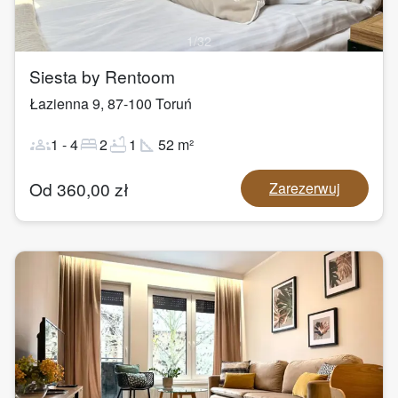
1
/
32
Siesta by Rentoom
Łazienna 9
,
87-100
Toruń
groups
bed
bathtub
square_foot
1
-
4
2
1
52
m²
Od
360,00
zł
Zarezerwuj