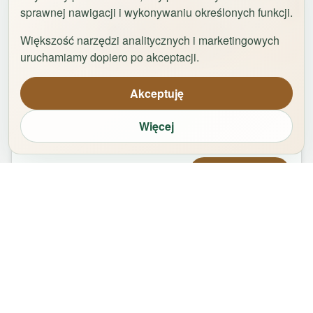
sprawnej nawigacji i wykonywaniu określonych funkcji.
Większość narzędzi analitycznych i marketingowych
1
/
42
uruchamiamy dopiero po akceptacji.
Uniwersytet by Rentoom
Akceptuję
Fałata 19c
,
87-100
Toruń
Więcej
groups
bed
bathtub
square_foot
2
-
8
5
1
65
m²
Od
420,00
zł
Zarezerwuj