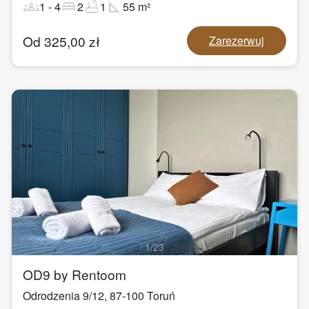
groups
bed
bathtub
square_foot
1
-
4
2
1
55
m²
Od
325,00
zł
Zarezerwuj
1
/
23
OD9 by Rentoom
Odrodzenia 9/12
,
87-100
Toruń