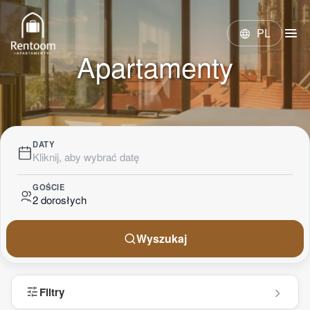
menu
PL
language
Apartamenty
DATY
Kliknij, aby wybrać datę
GOŚCIE
2 dorosłych
Wyszukaj
tune
Filtry