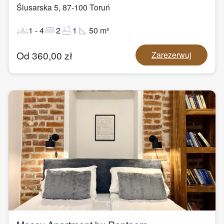
Ślusarska 5
,
87-100
Toruń
groups
bed
bathtub
square_foot
1
-
4
2
1
50
m²
Od
360,00
zł
Zarezerwuj
1
/
13