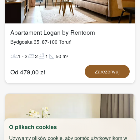
1
/
29
Apartament Logan by Rentoom
Bydgoska 35
,
87-100
Toruń
groups
bed
bathtub
square_foot
1
-
2
2
1
50
m²
Od
479,00
zł
Zarezerwuj
O plikach cookies
Używamy plików cookie, aby pomóc użytkownikom w