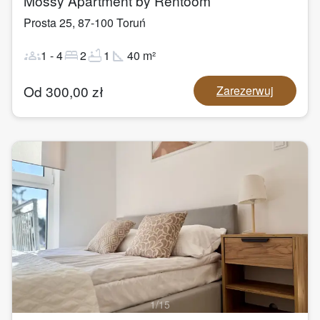
Mossy Apartment by Rentoom
Prosta 25
,
87-100
Toruń
groups
bed
bathtub
square_foot
1
-
4
2
1
40
m²
Od
300,00
zł
Zarezerwuj
1
/
15