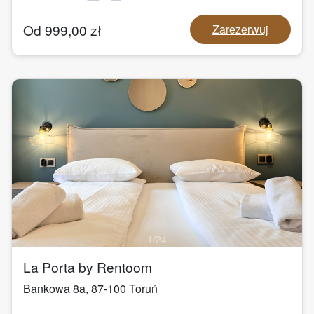
Od
999,00
zł
Zarezerwuj
1
/
24
La Porta by Rentoom
Bankowa 8a
,
87-100
Toruń