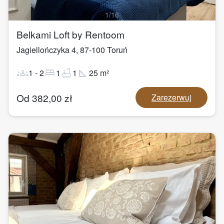
1
/
16
Belkami Loft by Rentoom
Jagiellończyka 4
,
87-100
Toruń
groups
bed
bathtub
square_foot
1
-
2
1
1
25
m²
Od
382,00
zł
Zarezerwuj