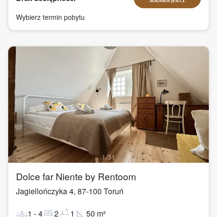
Wybierz termin pobytu
1
/
31
Dolce far Niente by Rentoom
Jagiellończyka 4
,
87-100
Toruń
groups
bed
bathtub
square_foot
1
-
4
2
1
50
m²