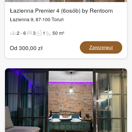
Łazienna Premier 4 (6osób) by Rentoom
Łazienna 9
,
87-100
Toruń
groups
bed
bathtub
square_foot
2
-
6
3
1
50
m²
Od
300,00
zł
Zarezerwuj