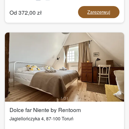
Od
372,00
zł
Zarezerwuj
1
/
31
Dolce far Niente by Rentoom
Jagiellończyka 4
,
87-100
Toruń