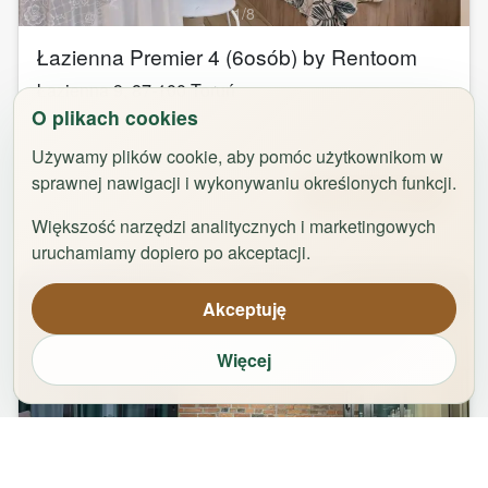
1
/
8
Łazienna Premier 4 (6osób) by Rentoom
Łazienna 9
,
87-100
Toruń
O plikach cookies
groups
bed
bathtub
square_foot
2
-
6
3
1
50
m²
Używamy plików cookie, aby pomóc użytkownikom w
sprawnej nawigacji i wykonywaniu określonych funkcji.
Od
323,00
zł
Zarezerwuj
Większość narzędzi analitycznych i marketingowych
uruchamiamy dopiero po akceptacji.
Akceptuję
Więcej