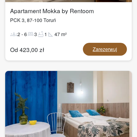
Apartament Mokka by Rentoom
PCK 3
,
87-100
Toruń
groups
bed
bathtub
square_foot
2
-
6
3
1
47
m²
Od
423,00
zł
Zarezerwuj