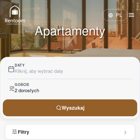
menu
PL
language
Apartamenty
DATY
Kliknij, aby wybrać datę
GOŚCIE
2 dorosłych
Wyszukaj
tune
Filtry