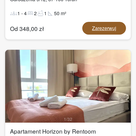
groups
bed
bathtub
square_foot
1
-
4
2
1
50
m²
Od
348,00
zł
Zarezerwuj
1
/
32
Apartament Horizon by Rentoom