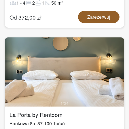
groups
bed
bathtub
square_foot
1
-
4
2
1
50
m²
Od
372,00
zł
Zarezerwuj
1
/
24
La Porta by Rentoom
Bankowa 8a
,
87-100
Toruń