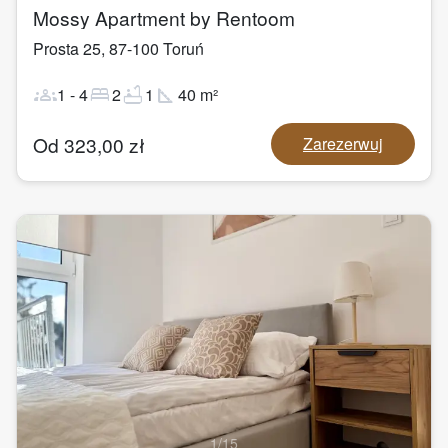
Mossy Apartment by Rentoom
Prosta 25
,
87-100
Toruń
groups
bed
bathtub
square_foot
1
-
4
2
1
40
m²
Od
323,00
zł
Zarezerwuj
1
/
15