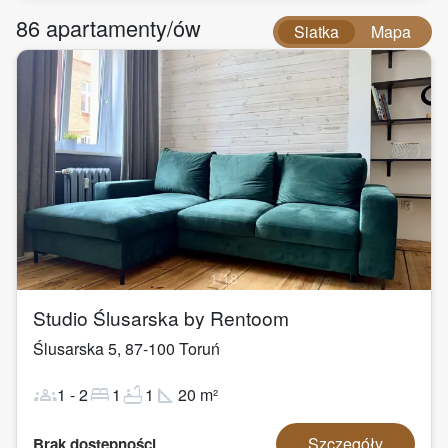
86
apartamenty/ów
Siatka
Mapa
1
/
18
Studio Ślusarska by Rentoom
Ślusarska 5
,
87-100
Toruń
groups
bed
bathtub
square_foot
1
-
2
1
1
20
m²
Szczegóły
Brak dostępności