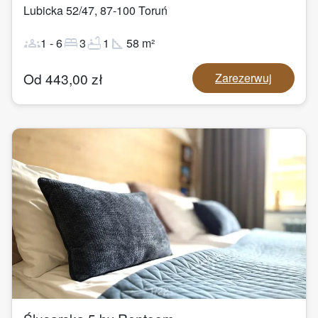
Lubicka 52/47
,
87-100
Toruń
groups
bed
bathtub
square_foot
1
-
6
3
1
58
m²
Od
443,00
zł
Zarezerwuj
1
/
22