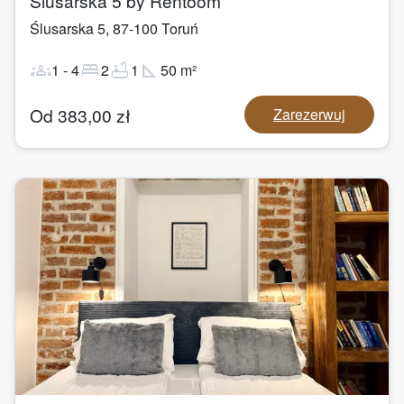
Ślusarska 5 by Rentoom
Ślusarska 5
,
87-100
Toruń
groups
bed
bathtub
square_foot
1
-
4
2
1
50
m²
Od
383,00
zł
Zarezerwuj
1
/
13