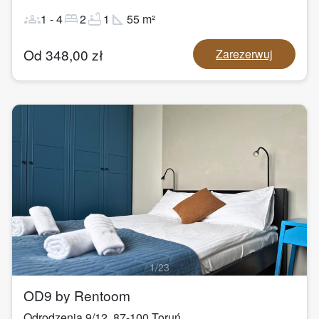
groups
bed
bathtub
square_foot
1
-
4
2
1
55
m²
Od
348,00
zł
Zarezerwuj
1
/
23
OD9 by Rentoom
Odrodzenia 9/12
,
87-100
Toruń