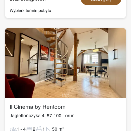
Wybierz termin pobytu
1
/
25
Il Cinema by Rentoom
Jagiellończyka 4
,
87-100
Toruń
groups
bed
bathtub
square_foot
1
-
4
2
1
50
m²