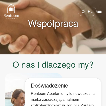
menu
PL
language
Współpraca
O nas i dlaczego my?
Doświadczenie
Rentoom Apartamenty to nowoczesna
marka zarządzająca najmem
krótkoterminowym w Toruniu. Zaufało