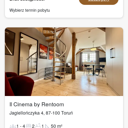
Wybierz termin pobytu
1
/
25
Il Cinema by Rentoom
Jagiellończyka 4
,
87-100
Toruń
groups
bed
bathtub
square_foot
1
-
4
2
1
50
m²