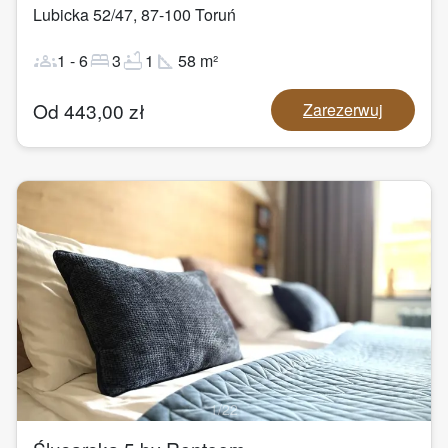
Lubicka 52/47
,
87-100
Toruń
groups
bed
bathtub
square_foot
1
-
6
3
1
58
m²
Od
443,00
zł
Zarezerwuj
1
/
22