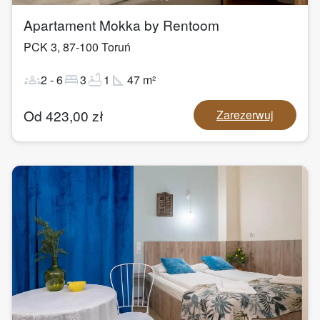
Apartament Mokka by Rentoom
PCK 3
,
87-100
Toruń
groups
bed
bathtub
square_foot
2
-
6
3
1
47
m²
Od
423,00
zł
Zarezerwuj