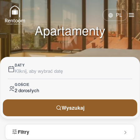
menu
PL
language
Apartamenty
DATY
Kliknij, aby wybrać datę
GOŚCIE
2 dorosłych
Wyszukaj
tune
Filtry