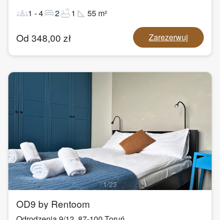
groups
bed
bathtub
square_foot
1
-
4
2
1
55
m²
Od
348,00
zł
Zarezerwuj
1
/
23
OD9 by Rentoom
Odrodzenia 9/12
,
87-100
Toruń