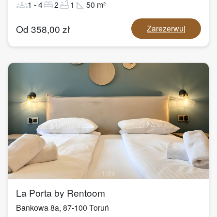
groups
bed
bathtub
square_foot
1
-
4
2
1
50
m²
Od
358,00
zł
Zarezerwuj
1
/
24
La Porta by Rentoom
Bankowa 8a
,
87-100
Toruń