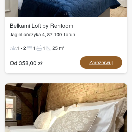
1
/
16
Belkami Loft by Rentoom
Jagiellończyka 4
,
87-100
Toruń
groups
bed
bathtub
square_foot
1
-
2
1
1
25
m²
Od
358,00
zł
Zarezerwuj