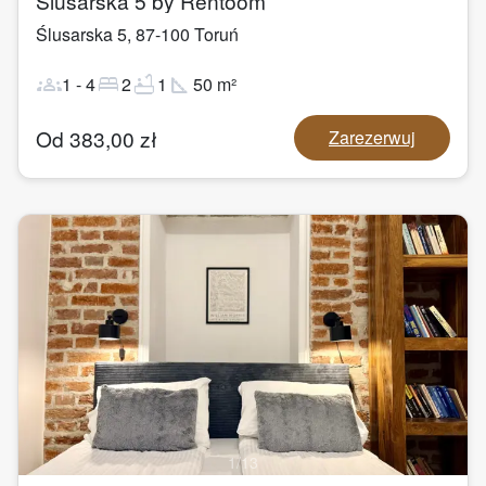
Ślusarska 5 by Rentoom
Ślusarska 5
,
87-100
Toruń
groups
bed
bathtub
square_foot
1
-
4
2
1
50
m²
Od
383,00
zł
Zarezerwuj
1
/
13