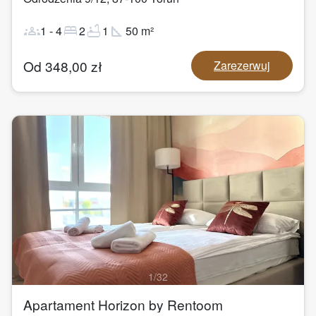
groups
bed
bathtub
square_foot
1
-
4
2
1
50
m²
Od
348,00
zł
Zarezerwuj
1
/
32
Apartament Horizon by Rentoom