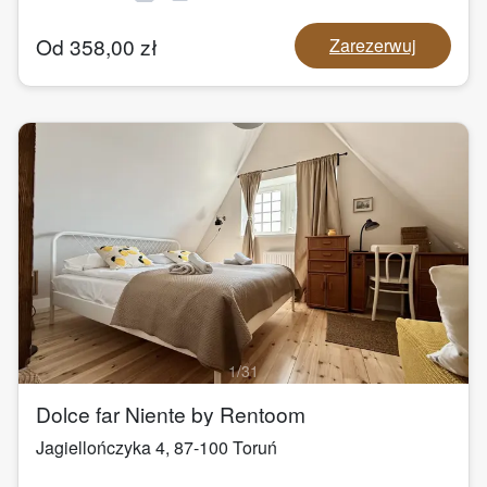
Od
358,00
zł
Zarezerwuj
1
/
31
Dolce far Niente by Rentoom
Jagiellończyka 4
,
87-100
Toruń