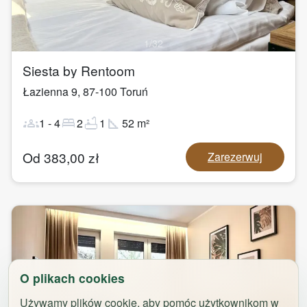
1
/
32
Siesta by Rentoom
Łazienna 9
,
87-100
Toruń
groups
bed
bathtub
square_foot
1
-
4
2
1
52
m²
Od
383,00
zł
Zarezerwuj
O plikach cookies
Używamy plików cookie, aby pomóc użytkownikom w