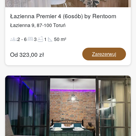
1
/
8
Łazienna Premier 4 (6osób) by Rentoom
Łazienna 9
,
87-100
Toruń
groups
bed
bathtub
square_foot
2
-
6
3
1
50
m²
Od
323,00
zł
Zarezerwuj