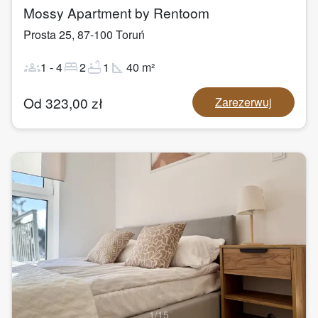
Mossy Apartment by Rentoom
Prosta 25
,
87-100
Toruń
groups
bed
bathtub
square_foot
1
-
4
2
1
40
m²
Od
323,00
zł
Zarezerwuj
1
/
15