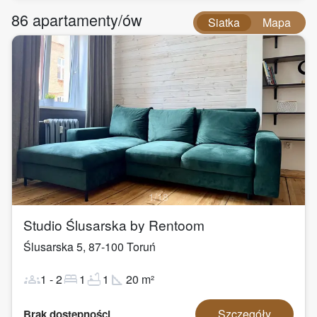
86
apartamenty/ów
Siatka
Mapa
1
/
18
Studio Ślusarska by Rentoom
Ślusarska 5
,
87-100
Toruń
groups
bed
bathtub
square_foot
1
-
2
1
1
20
m²
Szczegóły
Brak dostępności