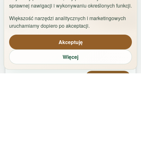
sprawnej nawigacji i wykonywaniu określonych funkcji.
Większość narzędzi analitycznych i marketingowych
1
/
29
uruchamiamy dopiero po akceptacji.
Apartament Logan by Rentoom
Akceptuję
Bydgoska 35
,
87-100
Toruń
Więcej
groups
bed
bathtub
square_foot
1
-
2
2
1
50
m²
Od
479,00
zł
Zarezerwuj