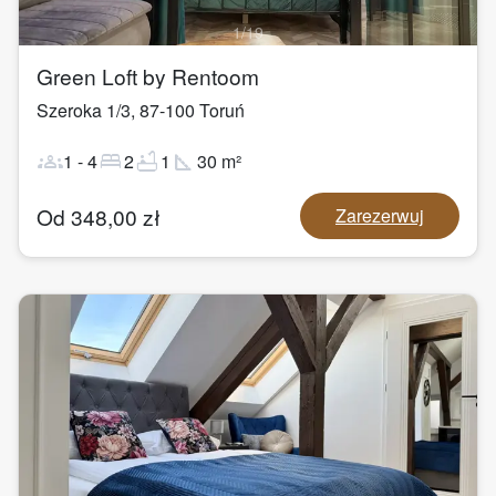
1
/
19
Green Loft by Rentoom
Szeroka 1/3
,
87-100
Toruń
groups
bed
bathtub
square_foot
1
-
4
2
1
30
m²
Od
348,00
zł
Zarezerwuj