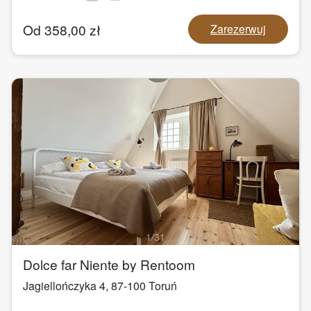
Od
358,00
zł
Zarezerwuj
1
/
31
Dolce far Niente by Rentoom
Jagiellończyka 4
,
87-100
Toruń