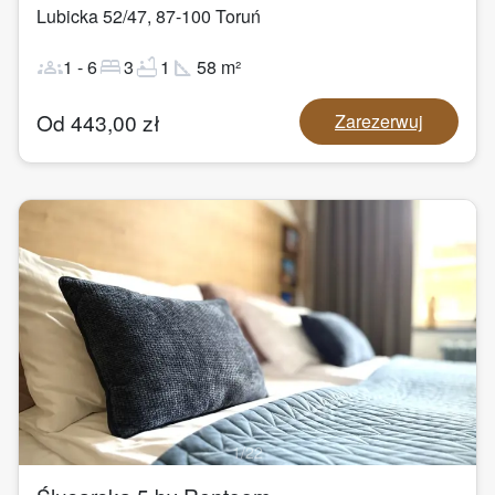
Lubicka 52/47
,
87-100
Toruń
groups
bed
bathtub
square_foot
1
-
6
3
1
58
m²
Od
443,00
zł
Zarezerwuj
1
/
22