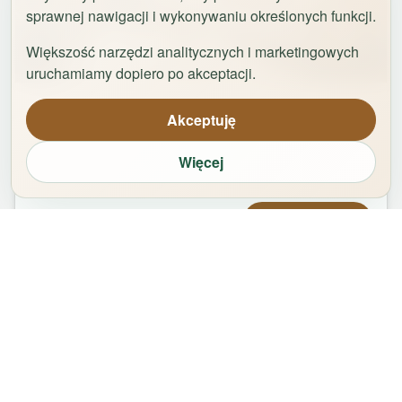
sprawnej nawigacji i wykonywaniu określonych funkcji.
Większość narzędzi analitycznych i marketingowych
1
/
29
uruchamiamy dopiero po akceptacji.
Apartament Logan by Rentoom
Akceptuję
Bydgoska 35
,
87-100
Toruń
Więcej
groups
bed
bathtub
square_foot
1
-
2
2
1
50
m²
Od
479,00
zł
Zarezerwuj