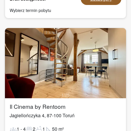
Wybierz termin pobytu
1
/
25
Il Cinema by Rentoom
Jagiellończyka 4
,
87-100
Toruń
groups
bed
bathtub
square_foot
1
-
4
2
1
50
m²