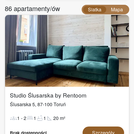
86
apartamenty/ów
Siatka
Mapa
1
/
18
Studio Ślusarska by Rentoom
Ślusarska 5
,
87-100
Toruń
groups
bed
bathtub
square_foot
1
-
2
1
1
20
m²
Szczegóły
Brak dostępności