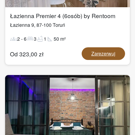
1
/
8
Łazienna Premier 4 (6osób) by Rentoom
Łazienna 9
,
87-100
Toruń
groups
bed
bathtub
square_foot
2
-
6
3
1
50
m²
Od
323,00
zł
Zarezerwuj