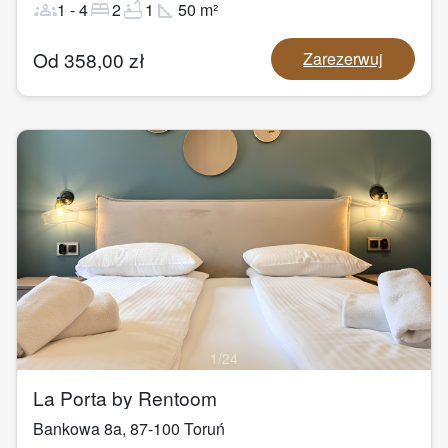
groups
bed
bathtub
square_foot
1
-
4
2
1
50
m²
Od
358,00
zł
Zarezerwuj
1
/
24
La Porta by Rentoom
Bankowa 8a
,
87-100
Toruń