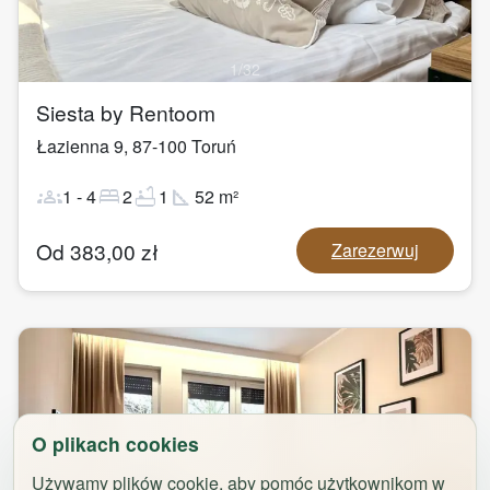
1
/
32
Siesta by Rentoom
Łazienna 9
,
87-100
Toruń
groups
bed
bathtub
square_foot
1
-
4
2
1
52
m²
Od
383,00
zł
Zarezerwuj
O plikach cookies
Używamy plików cookie, aby pomóc użytkownikom w