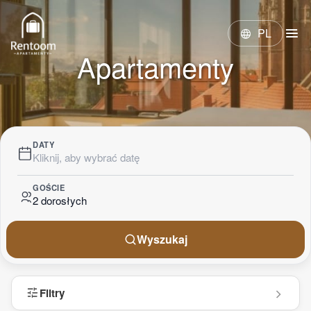
menu
PL
language
Apartamenty
DATY
Kliknij, aby wybrać datę
GOŚCIE
2 dorosłych
Wyszukaj
tune
Filtry