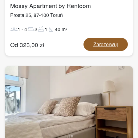
Mossy Apartment by Rentoom
Prosta 25
,
87-100
Toruń
groups
bed
bathtub
square_foot
1
-
4
2
1
40
m²
Od
323,00
zł
Zarezerwuj
1
/
15