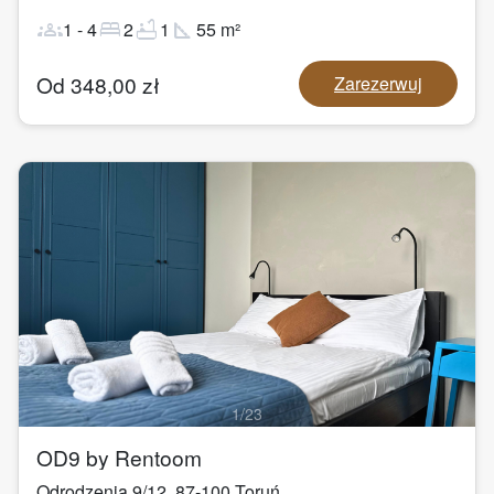
groups
bed
bathtub
square_foot
1
-
4
2
1
55
m²
Od
348,00
zł
Zarezerwuj
1
/
23
OD9 by Rentoom
Odrodzenia 9/12
,
87-100
Toruń