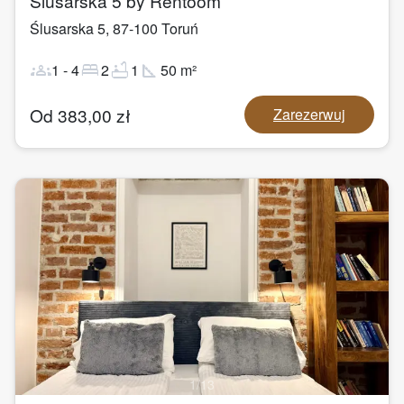
Ślusarska 5 by Rentoom
Ślusarska 5
,
87-100
Toruń
groups
bed
bathtub
square_foot
1
-
4
2
1
50
m²
Od
383,00
zł
Zarezerwuj
1
/
13