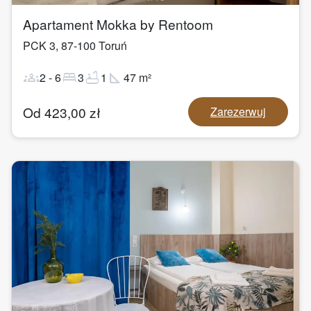
Apartament Mokka by Rentoom
PCK 3
,
87-100
Toruń
groups
bed
bathtub
square_foot
2
-
6
3
1
47
m²
Od
423,00
zł
Zarezerwuj