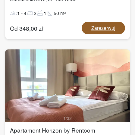
groups
bed
bathtub
square_foot
1
-
4
2
1
50
m²
Od
348,00
zł
Zarezerwuj
1
/
32
Apartament Horizon by Rentoom