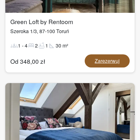
1
/
19
Green Loft by Rentoom
Szeroka 1/3
,
87-100
Toruń
groups
bed
bathtub
square_foot
1
-
4
2
1
30
m²
Od
348,00
zł
Zarezerwuj