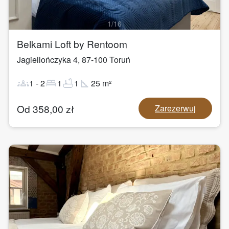
1
/
16
Belkami Loft by Rentoom
Jagiellończyka 4
,
87-100
Toruń
groups
bed
bathtub
square_foot
1
-
2
1
1
25
m²
Od
358,00
zł
Zarezerwuj