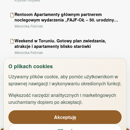
Suszarka na ubrania
dry_cleaning
Rentoom Apartamenty głównym partnerem
Szafa / garderoba
checkroom
noclegowym wydarzenia „FAJF-OŁ – 50. urodziny
TEDE” w Ciechocinku
Weronika Feliniak
Pralka
local_laundry_service
Biurko
desk
Weekend w Toruniu. Gotowy plan zwiedzania,
Prywatna łazienka
bathtub
atrakcje i apartamenty blisko starówki
Weronika Feliniak
Telewizor z płaskim ekranem
tv
Część jadalna
dining
O plikach cookies
Gdzie zjeść w Toruniu? Restauracje, śniadania i
kawa na Starówce i poza centrum
Stół
dining
Używamy plików cookie, aby pomóc użytkownikom w
Weronika Feliniak
Kieliszki do wina
wine_bar
sprawnej nawigacji i wykonywaniu określonych funkcji.
Piekarnik
oven
Najem krótkoterminowy w Polsce. Dlaczego rynek
Większość narzędzi analitycznych i marketingowych
potrzebuje jasnych zasad
Płyta kuchenna
oven
uruchamiamy dopiero po akceptacji.
Krystian Kujawa
Czajnik elektryczny
kettle
Akceptuję
Meble ogrodowe
deck
Aneks kuchenny
countertops