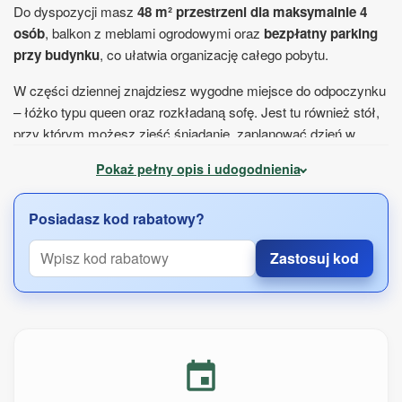
Do dyspozycji masz
48 m² przestrzeni dla maksymalnie 4
osób
, balkon z meblami ogrodowymi oraz
bezpłatny parking
przy budynku
, co ułatwia organizację całego pobytu.
W części dziennej znajdziesz wygodne miejsce do odpoczynku
– łóżko typu queen oraz rozkładaną sofę. Jest tu również stół,
przy którym możesz zjeść śniadanie, zaplanować dzień w
Toruniu albo spokojnie popracować.
Pokaż pełny opis i udogodnienia
Podczas pobytu korzystasz z w pełni wyposażonego aneksu
kuchennego. Na miejscu dostępne są:
Posiadasz kod rabatowy?
płyta kuchenna i piekarnik,
Zastosuj kod
lodówka oraz czajnik elektryczny,
naczynia, przybory kuchenne i kieliszki do wina,
zestaw do przygotowania kawy i herbaty.
W prywatnej łazience czeka kabina prysznicowa, ręczniki oraz
suszarka do włosów. W apartamencie znajdziesz także
telewizor z płaskim ekranem, pralkę, biurko oraz szafę na