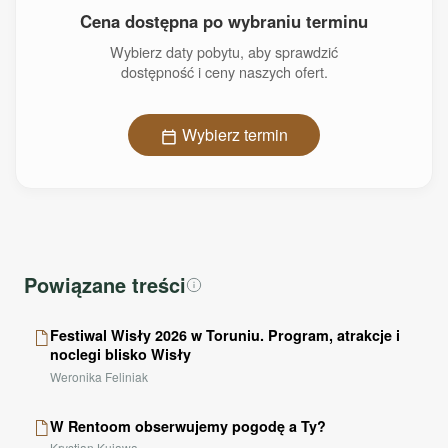
ubrania.
Cena dostępna po wybraniu terminu
Wybierz daty pobytu, aby sprawdzić
Gdy chcesz na chwilę zwolnić tempo, możesz wyjść na
balkon
dostępność i ceny naszych ofert.
i usiąść przy stoliku z kawą. Lokalizacja na toruńskim
Bydgoskim Przedmieściu
pozwala łatwo dotrzeć do centrum
miasta i najważniejszych miejsc w Toruniu, dzięki czemu
Wybierz termin
zwiedzanie i codzienne poruszanie się po mieście staje się
wygodne.
UDOGODNIENIA I WYPOSAŻENIE
Powiązane treści
Kuchnia z pełnym wyposażeniem
countertops
Kuchnia
countertops
Festiwal Wisły 2026 w Toruniu. Program, atrakcje i
Lodówka
kitchen
noclegi blisko Wisły
Weronika Feliniak
Prysznic
shower
Suszarka do włosów
health_and_beauty
W Rentoom obserwujemy pogodę a Ty?
Wieszak na ubrania
checkroom
Krystian Kujawa