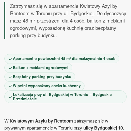
12
13
14
15
16
17
18
Zatrzymasz się w apartamencie Kwiatowy Azyl by
19
20
21
22
23
24
25
Rentoom w Toruniu przy ul. Bydgoskiej. Do dyspozycji
26
27
28
29
30
31
masz 48 m² przestrzeni dla 4 osób, balkon z meblami
Listopad 2026
ogrodowymi, wyposażoną kuchnię oraz bezpłatny
parking przy budynku.
1
2
3
4
5
6
7
8
9
10
11
12
13
14
15
16
17
18
19
20
21
22
23
24
25
26
27
28
29
Apartament o powierzchni 48 m² dla maksymalnie 4 osób
30
Balkon z meblami ogrodowymi
Bezpłatny parking przy budynku
W pełni wyposażony aneks kuchenny
Lokalizacja przy ul. Bydgoskiej w Toruniu – Bydgoskie
Przedmieście
W
Kwiatowym Azylu by Rentoom
zatrzymasz się w
prywatnym apartamencie w Toruniu przy
ulicy Bydgoskiej 10
.