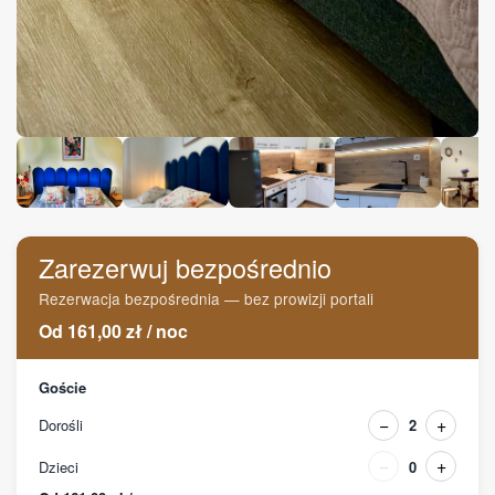
Zarezerwuj bezpośrednio
Rezerwacja bezpośrednia — bez prowizji portali
Od
161,00
zł
/
noc
Goście
−
+
Dorośli
2
−
+
Dzieci
0