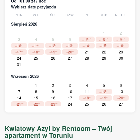
Od 161,00 zł / noc
Wybierz datę przyjazdu
PON.
WT.
ŚR.
CZW.
PT.
SOB.
NIEDZ.
Sierpień 2026
1
2
3
4
5
6
7
8
9
10
11
12
13
14
15
16
17
18
19
20
21
22
23
24
25
26
27
28
29
30
31
Wrzesień 2026
1
2
3
4
5
6
7
8
9
10
11
12
13
14
15
16
17
18
19
20
21
22
23
24
25
26
27
28
29
30
Październik 2026
Kwiatowy Azyl by Rentoom – Twój
1
2
3
4
apartament w Toruniu
5
6
7
8
9
10
11