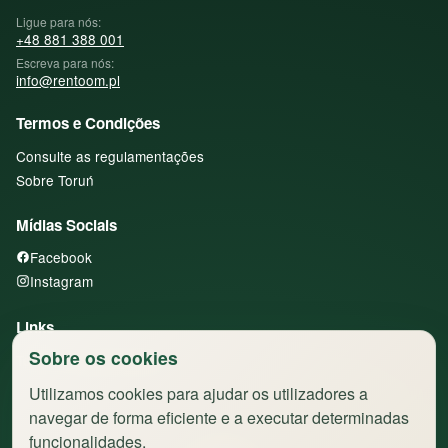
Ligue para nós:
+48 881 388 001
Escreva para nós:
info@rentoom.pl
Termos e Condições
Consulte as regulamentações
Sobre Toruń
Mídias Sociais
Facebook
Instagram
Links
Sobre os cookies
Todos os apartamentos
Utilizamos cookies para ajudar os utilizadores a
navegar de forma eficiente e a executar determinadas
funcionalidades.