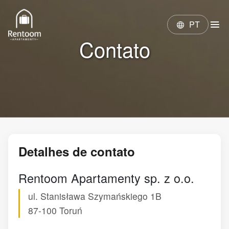
menu
PT
language
Contato
Detalhes de contato
Rentoom Apartamenty sp. z o.o.
ul. Stanisława Szymańskiego 1B
87-100
Toruń