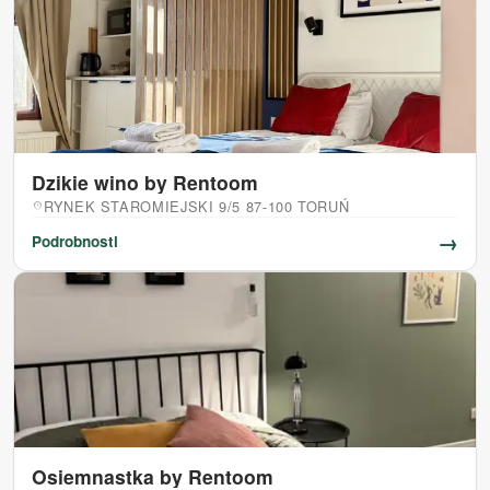
Dzikie wino by Rentoom
RYNEK STAROMIEJSKI 9/5 87-100 TORUŃ
location_on
→
Podrobnosti
Osiemnastka by Rentoom