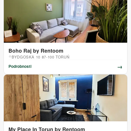
Boho Raj by Rentoom
BYDGOSKA 10 87-100 TORUŃ
location_on
→
Podrobnosti
My Place In Torun by Rentoom