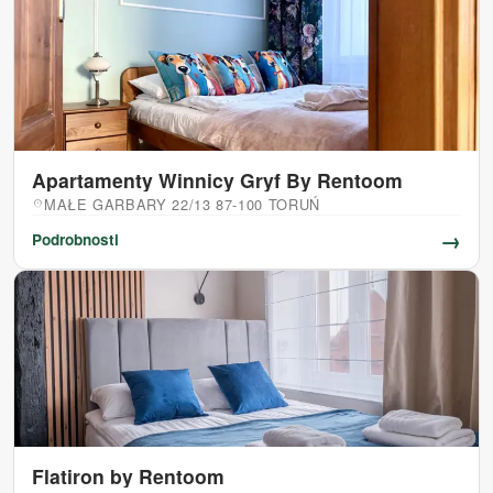
Apartamenty Winnicy Gryf By Rentoom
MAŁE GARBARY 22/13 87-100 TORUŃ
location_on
→
Podrobnosti
Flatiron by Rentoom