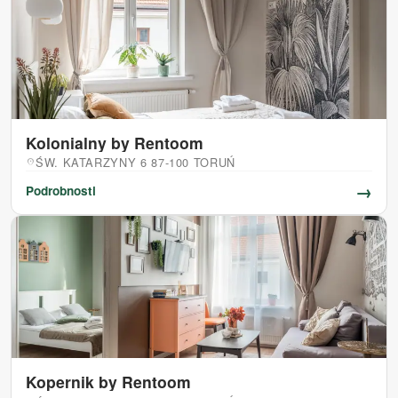
Kolonialny by Rentoom
ŚW. KATARZYNY 6 87-100 TORUŃ
location_on
→
Podrobnosti
Kopernik by Rentoom