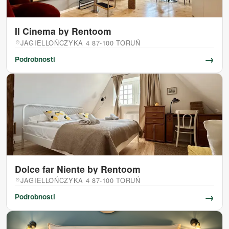
Il Cinema by Rentoom
JAGIELLOŃCZYKA 4 87-100 TORUŃ
location_on
→
Podrobnosti
Dolce far Niente by Rentoom
JAGIELLOŃCZYKA 4 87-100 TORUŃ
location_on
→
Podrobnosti