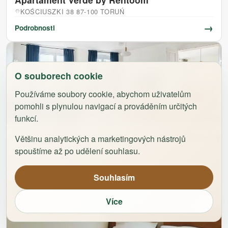
KOŚCIUSZKI 38 87-100 TORUŃ
location_on
→
Podrobnosti
O souborech cookie
Používáme soubory cookie, abychom uživatelům
pomohli s plynulou navigací a prováděním určitých
funkcí.
Apartament Eliza by Rentoom – apartament pryw
Většinu analytických a marketingových nástrojů
STRUMYKOWA 1 87-100 TORUŃ
location_on
spouštíme až po udělení souhlasu.
→
Podrobnosti
Souhlasím
Více