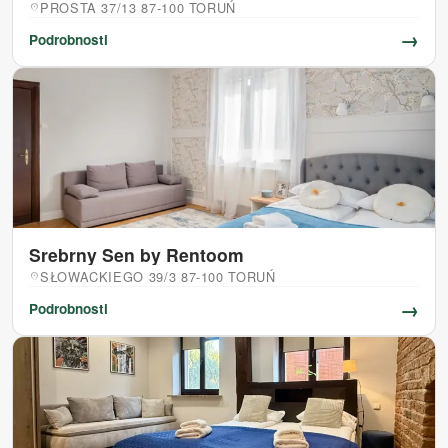
PROSTA 37/13 87-100 TORUŃ
location_on
→
Podrobnosti
Srebrny Sen by Rentoom
SŁOWACKIEGO 39/3 87-100 TORUŃ
location_on
→
Podrobnosti