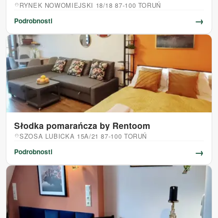
RYNEK NOWOMIEJSKI 18/18 87-100 TORUŃ
location_on
→
Podrobnosti
Słodka pomarańcza by Rentoom
SZOSA LUBICKA 15A/21 87-100 TORUŃ
location_on
→
Podrobnosti