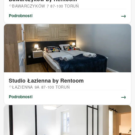
BAWARCZYKÓW 7 87-100 TORUŃ
location_on
→
Podrobnosti
Studio Łazienna by Rentoom
ŁAZIENNA 9A 87-100 TORUŃ
location_on
→
Podrobnosti