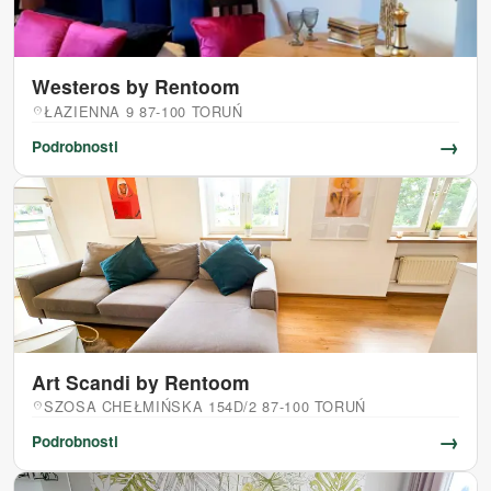
Westeros by Rentoom
ŁAZIENNA 9 87-100 TORUŃ
location_on
→
Podrobnosti
Art Scandi by Rentoom
SZOSA CHEŁMIŃSKA 154D/2 87-100 TORUŃ
location_on
→
Podrobnosti