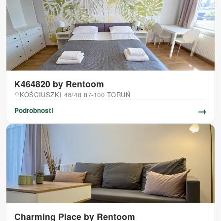
K464820 by Rentoom
KOŚCIUSZKI 46/48 87-100 TORUŃ
location_on
→
Podrobnosti
Charming Place by Rentoom