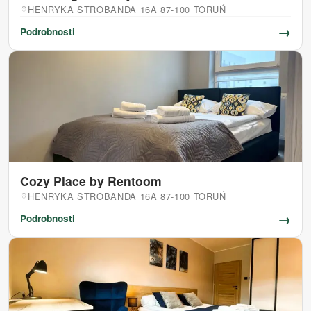
HENRYKA STROBANDA 16A 87-100 TORUŃ
location_on
→
Podrobnosti
Cozy Place by Rentoom
HENRYKA STROBANDA 16A 87-100 TORUŃ
location_on
→
Podrobnosti