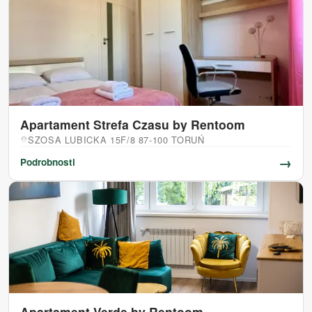
Apartament Strefa Czasu by Rentoom
SZOSA LUBICKA 15F/8 87-100 TORUŃ
location_on
→
Podrobnosti
Apartament Verde by Rentoom