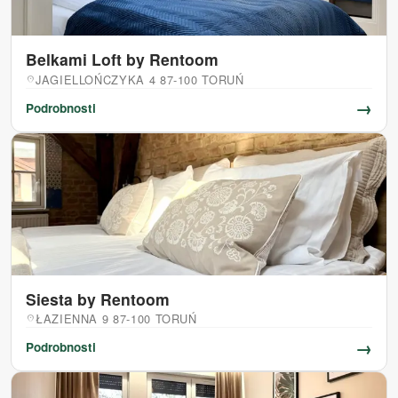
Belkami Loft by Rentoom
JAGIELLOŃCZYKA 4 87-100 TORUŃ
location_on
→
Podrobnosti
Siesta by Rentoom
ŁAZIENNA 9 87-100 TORUŃ
location_on
→
Podrobnosti