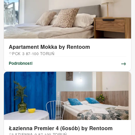
Apartament Mokka by Rentoom
PCK 3 87-100 TORUŃ
location_on
→
Podrobnosti
Łazienna Premier 4 (6osób) by Rentoom
ŁAZIENNA 9 87-100 TORUŃ
location_on