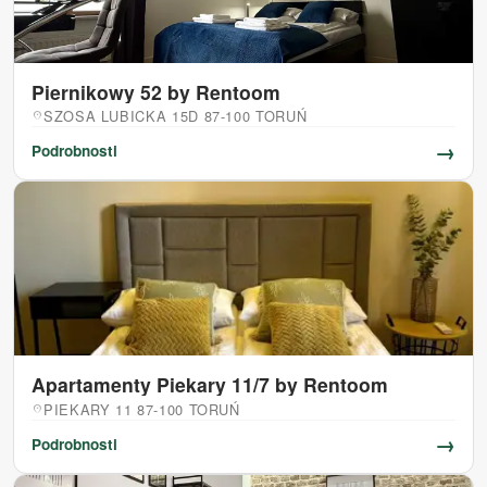
Piernikowy 52 by Rentoom
SZOSA LUBICKA 15D 87-100 TORUŃ
location_on
→
Podrobnosti
Apartamenty Piekary 11/7 by Rentoom
PIEKARY 11 87-100 TORUŃ
location_on
→
Podrobnosti