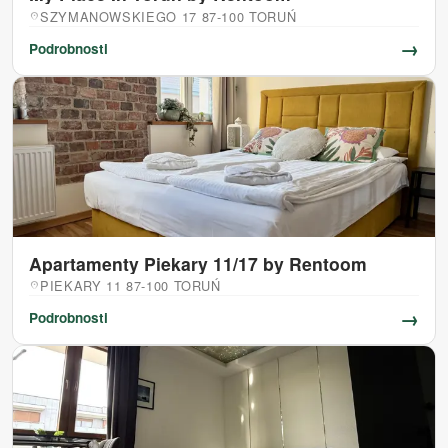
SZYMANOWSKIEGO 17 87-100 TORUŃ
location_on
→
Podrobnosti
Apartamenty Piekary 11/17 by Rentoom
PIEKARY 11 87-100 TORUŃ
location_on
→
Podrobnosti