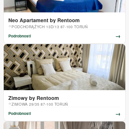
Neo Apartament by Rentoom
PODCHORĄŻYCH 13D/13 87-100 TORUŃ
location_on
→
Podrobnosti
Zimowy by Rentoom
ZIMOWA 29/35 87-100 TORUŃ
location_on
→
Podrobnosti