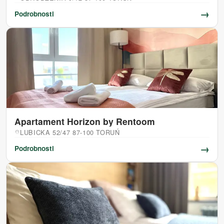
→
Podrobnosti
Apartament Horizon by Rentoom
LUBICKA 52/47 87-100 TORUŃ
location_on
→
Podrobnosti