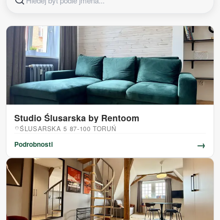
Studio Ślusarska by Rentoom
ŚLUSARSKA 5 87-100 TORUŃ
location_on
→
Podrobnosti