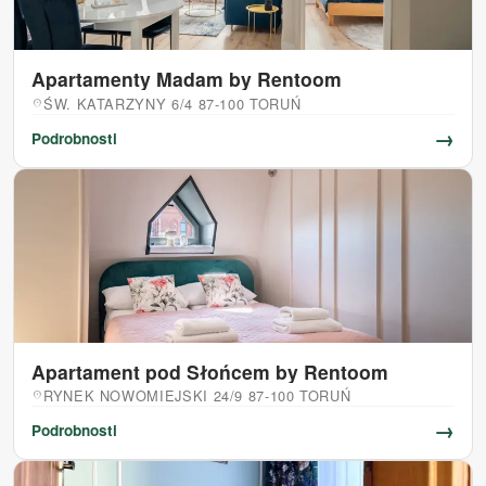
Apartamenty Madam by Rentoom
ŚW. KATARZYNY 6/4 87-100 TORUŃ
location_on
→
Podrobnosti
Apartament pod Słońcem by Rentoom
RYNEK NOWOMIEJSKI 24/9 87-100 TORUŃ
location_on
→
Podrobnosti