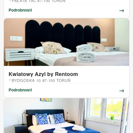
FAŁATA 19C 87-100 TORUŃ
location_on
→
Podrobnosti
Kwiatowy Azyl by Rentoom
BYDGOSKA 10 87-100 TORUŃ
location_on
→
Podrobnosti