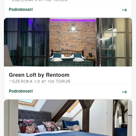
→
Podrobnosti
Green Loft by Rentoom
SZEROKA 1/3 87-100 TORUŃ
location_on
→
Podrobnosti