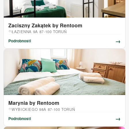
Zaciszny Zakątek by Rentoom
ŁAZIENNA 9A 87-100 TORUŃ
location_on
→
Podrobnosti
Marynia by Rentoom
WYBICKIEGO 98A 87-100 TORUŃ
location_on
→
Podrobnosti