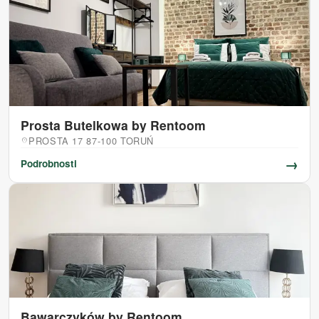
Prosta Butelkowa by Rentoom
PROSTA 17 87-100 TORUŃ
location_on
→
Podrobnosti
Bawarczyków by Rentoom