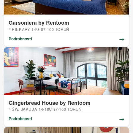
Garsoniera by Rentoom
PIEKARY 14/3 87-100 TORUŃ
location_on
→
Podrobnosti
Gingerbread House by Rentoom
ŚW. JAKUBA 14/18C 87-100 TORUŃ
location_on
→
Podrobnosti