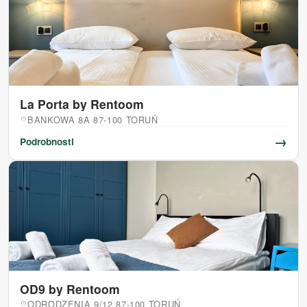
La Porta by Rentoom
BANKOWA 8A 87-100 TORUŃ
location_on
→
Podrobnosti
OD9 by Rentoom
ODRODZENIA 9/12 87-100 TORUŃ
location_on