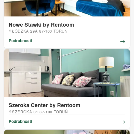
Nowe Stawki by Rentoom
ŁÓDZKA 29A 87-100 TORUŃ
location_on
→
Podrobnosti
Szeroka Center by Rentoom
SZEROKA 31 87-100 TORUŃ
location_on
→
Podrobnosti