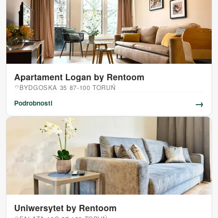
Apartament Logan by Rentoom
BYDGOSKA 35 87-100 TORUŃ
location_on
→
Podrobnosti
Uniwersytet by Rentoom