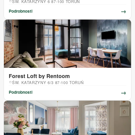
ŚW. KATARZYNY 6 87-100 TORUŃ
location_on
→
Podrobnosti
Forest Loft by Rentoom
ŚW. KATARZYNY 6/3 87-100 TORUŃ
location_on
→
Podrobnosti