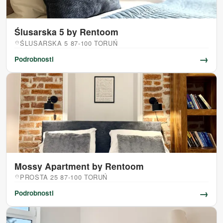
Ślusarska 5 by Rentoom
ŚLUSARSKA 5 87-100 TORUŃ
location_on
→
Podrobnosti
Mossy Apartment by Rentoom
PROSTA 25 87-100 TORUŃ
location_on
→
Podrobnosti