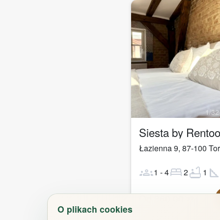
1
/
32
Siesta by Rento
Łazienna 9
,
87-100
To
groups
bed
bathtub
square_fo
1
-
4
2
1
Od
360,00
zł
O plikach cookies