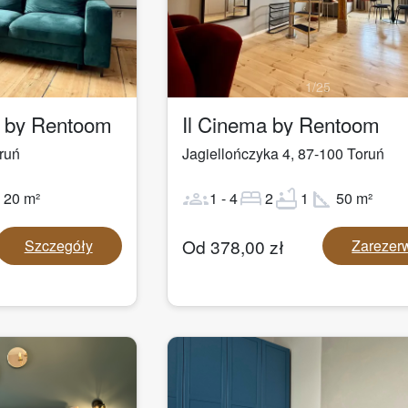
1
/
25
a by Rentoom
Il Cinema by Rentoom
ruń
Jagiellończyka 4
,
87-100
Toruń
ot
groups
bed
bathtub
square_foot
20
m²
1
-
4
2
1
50
m²
Od
378,00
zł
Szczegóły
Zarezer