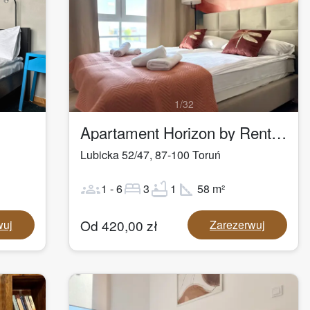
1
/
32
Apartament Horizon by Rentoom
Lubicka 52/47
,
87-100
Toruń
groups
bed
bathtub
square_foot
1
-
6
3
1
58
m²
Od
420,00
zł
wuj
Zarezerwuj