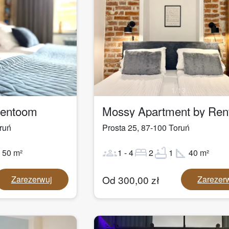
1
/
13
Rentoom
Mossy Apartment by Re
ruń
Prosta 25
,
87-100
Toruń
ot
groups
bed
bathtub
square_foot
50
m²
1
-
4
2
1
40
m²
Od
300,00
zł
Zarezerwuj
Zarezer