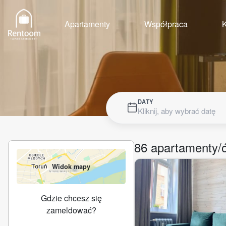
Apartamenty
Współpraca
K
DATY
Kliknij, aby wybrać datę
86
apartamenty/
Widok mapy
Gdzie chcesz się
zameldować?