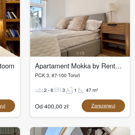
1
/
15
ntoom
Apartament Mokka by Rentoom
PCK 3
,
87-100
Toruń
groups
bed
bathtub
square_foot
2
-
6
3
1
47
m²
Od
400,00
zł
wuj
Zarezerwuj