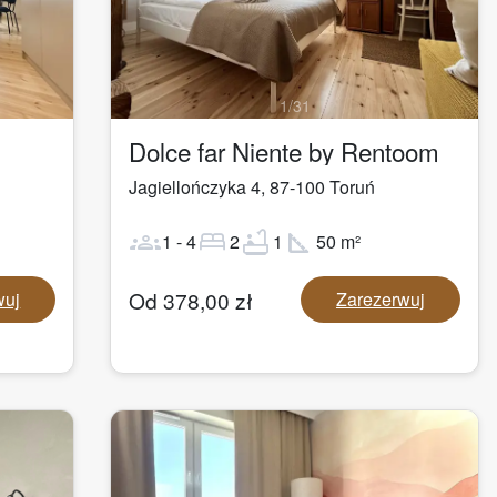
1
/
31
Dolce far Niente by Rentoom
Jagiellończyka 4
,
87-100
Toruń
groups
bed
bathtub
square_foot
1
-
4
2
1
50
m²
Od
378,00
zł
wuj
Zarezerwuj