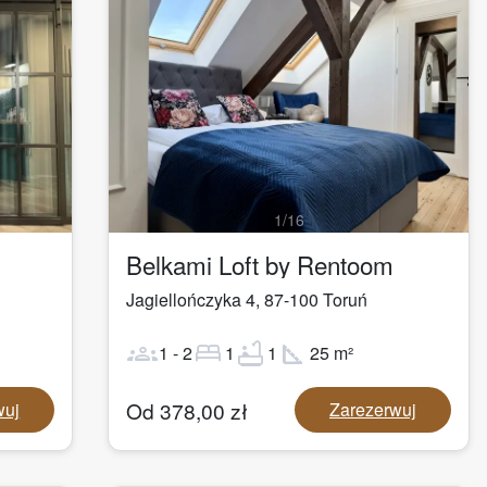
1
/
16
Belkami Loft by Rentoom
Jagiellończyka 4
,
87-100
Toruń
groups
bed
bathtub
square_foot
1
-
2
1
1
25
m²
Od
378,00
zł
wuj
Zarezerwuj