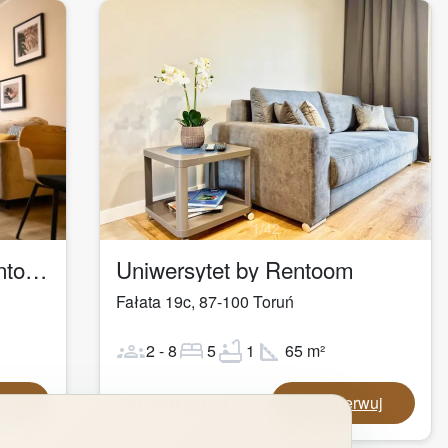
1
/
42
Apartament Logan by Rentoom
Uniwersytet by Rentoom
Fałata 19c
,
87-100
Toruń
groups
bed
bathtub
square_foot
2
-
8
5
1
65
m²
Od
420,00
zł
wuj
Zarezerwuj