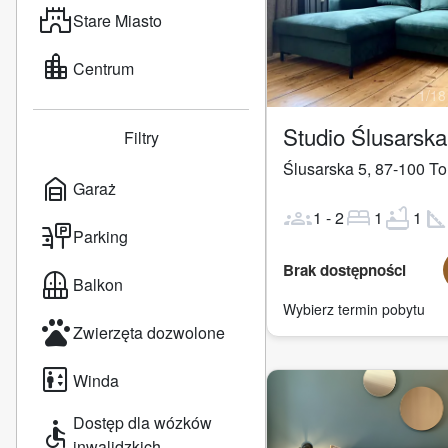
castle
Stare Miasto
location_city
Centrum
1
/
18
Studio Ślusarsk
Filtry
Ślusarska 5
,
87-100
To
garage_home
Garaż
groups
bed
bathtub
square_fo
1
-
2
1
1
parking_sign
Parking
Brak dostępności
balcony
Balkon
Wybierz termin pobytu
pets
Zwierzęta dozwolone
elevator
Winda
Dostęp dla wózków
accessible
inwalidzkich