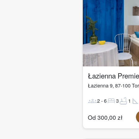
1
/
8
Łazienna 9
,
87-100
To
groups
bed
bathtub
square_fo
2
-
6
3
1
Od
300,00
zł