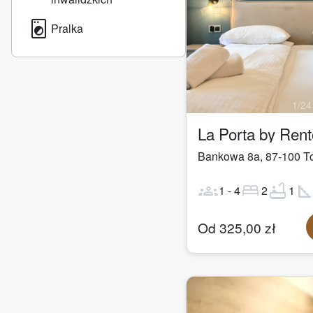
local_laundry_service
Pralka
1
/
24
La Porta by Ren
Bankowa 8a
,
87-100
T
groups
bed
bathtub
square_fo
1
-
4
2
1
Od
325,00
zł