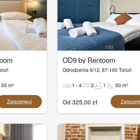
1
/
23
toom
OD9 by Rentoom
oruń
Odrodzenia 9/12
,
87-100
Toruń
ot
groups
bed
bathtub
square_foot
55
m²
1
-
4
2
1
50
m²
Od
325,00
zł
Zarezerwuj
Zarezer