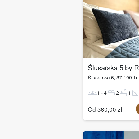
1
/
22
Ślusarska 5 by 
Ślusarska 5
,
87-100
To
groups
bed
bathtub
square_fo
1
-
4
2
1
Od
360,00
zł