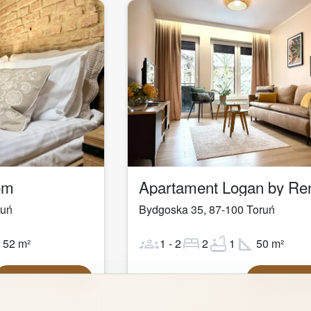
1
/
29
om
ruń
Bydgoska 35
,
87-100
Toruń
ot
groups
bed
bathtub
square_foot
52
m²
1
-
2
2
1
50
m²
Od
479,00
zł
Zarezerwuj
Zarezer