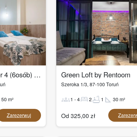
1
/
19
Łazienna Premier 4 (6osób) by Rentoom
Green Loft by Rentoom
ruń
Szeroka 1/3
,
87-100
Toruń
ot
groups
bed
bathtub
square_foot
50
m²
1
-
4
2
1
30
m²
Od
325,00
zł
Zarezerwuj
Zarezer